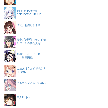
Summer Pockets
REFLECTION BLUE
彼女、お借りします
青春ブタ野郎はランドセ
ルガールの夢を見ない
劇場版「オーバーロー
ド」聖王国編
ご注文はうさぎですか？
BLOOM
ゆるキャン△ SEASON 2
東方Project