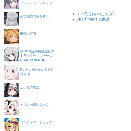
プレシャス・フレンズ
kino先生(きのこのみ)
死亡遊戯で飯を食う。
東方Project 全商品
瑠璃の宝石
第501統合戦闘航空団ス
トライクウィッチーズ
ROAD to BERLIN
Re:ゼロから始める異世
界生活
王子様の友達
となりの吸血鬼さん
ゴエティア・ショック