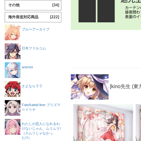
その他
[34]
海外発送対応商品
[222]
ブルーアーカイブ
日本ファルコム
anemoi
[kino先生 (東
さよならララ
Fate/kaleid liner プリズマ
☆イリヤ
わたしが恋人になれるわ
けないじゃん、ムリムリ!
（※ムリじゃなかっ
た!?）