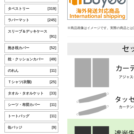
タペストリー
[319]
ラバーマット
[245]
※商品画像はイメージです。実際の商品とは
スリーブ＆デッキケース
[91]
抱き枕カバー
[52]
枕・クッションカバー
[49]
のれん
[11]
Ｔシャツ(衣類)
[25]
タオル・タオルケット
[33]
シーツ・布団カバー
[11]
トートバッグ
[11]
缶バッジ
[9]