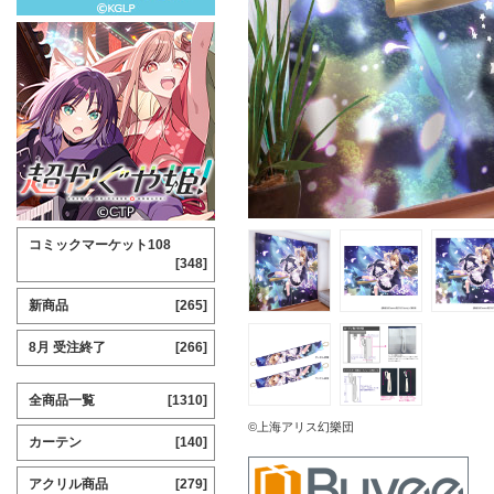
コミックマーケット108
[348]
新商品
[265]
8月 受注終了
[266]
全商品一覧
[1310]
©上海アリス幻樂団
カーテン
[140]
アクリル商品
[279]