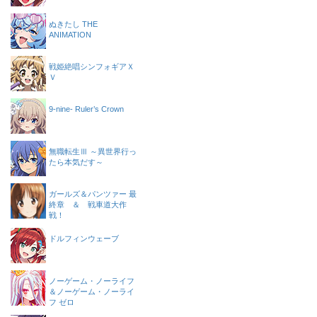
ぬきたし THE
ANIMATION
戦姫絶唱シンフォギアＸ
Ｖ
9-nine- Ruler’s Crown
無職転生Ⅲ ～異世界行っ
たら本気だす～
ガールズ＆パンツァー 最
終章 ＆ 戦車道大作
戦！
ドルフィンウェーブ
ノーゲーム・ノーライフ
＆ノーゲーム・ノーライ
フ ゼロ