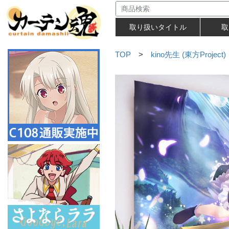
取り扱いタイトル
取
TOP
>
kino先生 (東方Project)