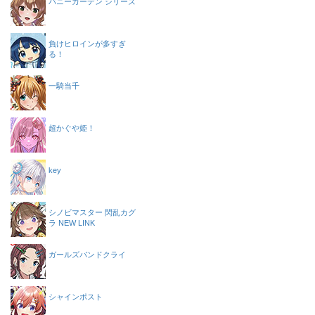
バニーガーデン シリーズ
負けヒロインが多すぎ
る！
一騎当千
超かぐや姫！
key
シノビマスター 閃乱カグ
ラ NEW LINK
ガールズバンドクライ
シャインポスト