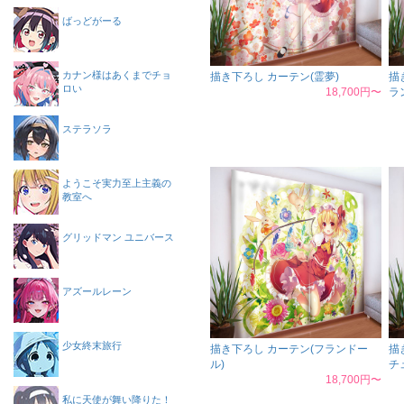
ばっどがーる
カナン様はあくまでチョ
描き下ろし カーテン(霊夢)
描
ロい
18,700円〜
ラ
ステラソラ
ようこそ実力至上主義の
教室へ
グリッドマン ユニバース
アズールレーン
少女終末旅行
描き下ろし カーテン(フランドー
描
ル)
チ
18,700円〜
私に天使が舞い降りた！