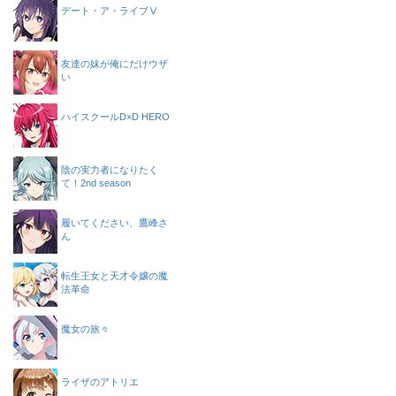
デート・ア・ライブⅤ
友達の妹が俺にだけウザ
い
ハイスクールD×D HERO
陰の実力者になりたく
て！2nd season
履いてください、鷹峰さ
ん
転生王女と天才令嬢の魔
法革命
魔女の旅々
ライザのアトリエ