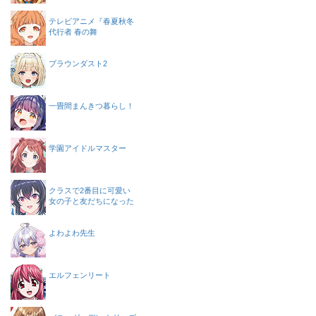
テレビアニメ『春夏秋冬
代行者 春の舞
ブラウンダスト2
一畳間まんきつ暮らし！
学園アイドルマスター
クラスで2番目に可愛い
女の子と友だちになった
よわよわ先生
エルフェンリート