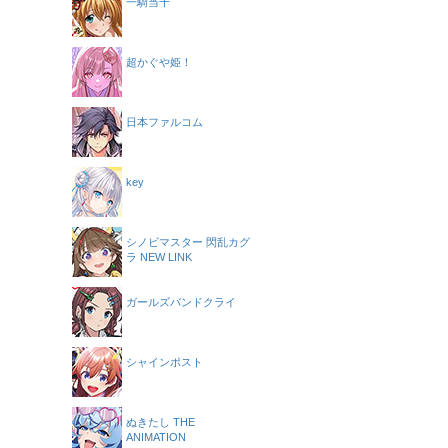
一騎当千
超かぐや姫！
日本ファルコム
key
シノビマスター 閃乱カグ
ラ NEW LINK
ガールズバンドクライ
シャインポスト
ぬきたし THE
ANIMATION