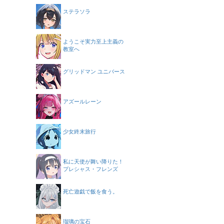
ステラソラ
ようこそ実力至上主義の
教室へ
グリッドマン ユニバース
アズールレーン
少女終末旅行
私に天使が舞い降りた！
プレシャス・フレンズ
死亡遊戯で飯を食う。
瑠璃の宝石