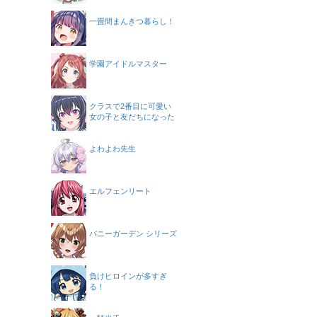
一畳間まんきつ暮らし！
学園アイドルマスター
クラスで2番目に可愛い
女の子と友だちになった
よわよわ先生
エルフェンリート
バニーガーデン シリーズ
負けヒロインが多すぎ
る！