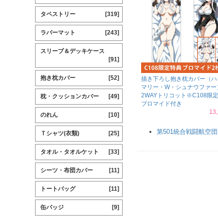
タペストリー
[319]
ラバーマット
[243]
スリーブ＆デッキケース
[91]
抱き枕カバー
[52]
描き下ろし抱き枕カバー（ハ
マリー・W・シュナウファー
2WAYトリコット※C108限
枕・クッションカバー
[49]
ブロマイド付き
13
のれん
[10]
第501統合戦闘航空団ス
Ｔシャツ(衣類)
[25]
タオル・タオルケット
[33]
シーツ・布団カバー
[11]
トートバッグ
[11]
缶バッジ
[9]