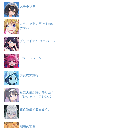
ステラソラ
ようこそ実力至上主義の
教室へ
グリッドマン ユニバース
アズールレーン
少女終末旅行
私に天使が舞い降りた！
プレシャス・フレンズ
死亡遊戯で飯を食う。
瑠璃の宝石