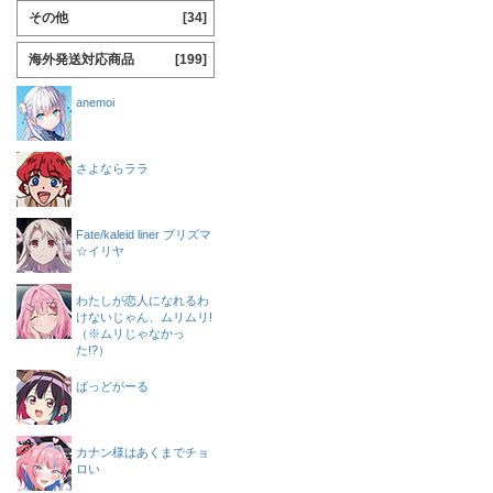
その他
[34]
海外発送対応商品
[199]
anemoi
さよならララ
Fate/kaleid liner プリズマ
☆イリヤ
わたしが恋人になれるわ
けないじゃん、ムリムリ!
（※ムリじゃなかっ
た!?）
ばっどがーる
カナン様はあくまでチョ
ロい