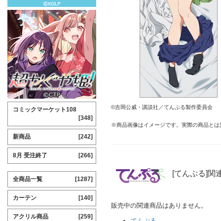
©吉岡公威・講談社／てんぷる製作委員会
コミックマーケット108
[348]
※商品画像はイメージです。実際の商品とは
新商品
[242]
8月 受注終了
[266]
[てんぷる]関
全商品一覧
[1287]
カーテン
[140]
販売中の関連商品はありません。
アクリル商品
[259]
てんぷる