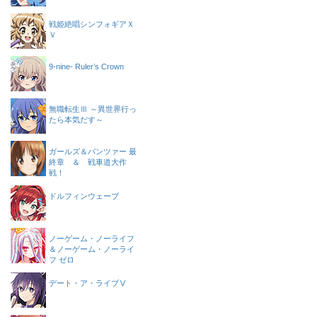
戦姫絶唱シンフォギアＸ
Ｖ
9-nine- Ruler’s Crown
無職転生Ⅲ ～異世界行っ
たら本気だす～
ガールズ＆パンツァー 最
終章 ＆ 戦車道大作
戦！
ドルフィンウェーブ
ノーゲーム・ノーライフ
＆ノーゲーム・ノーライ
フ ゼロ
デート・ア・ライブⅤ