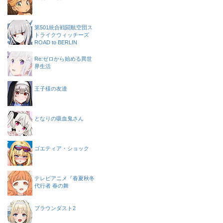
第501統合戦闘航空団ス
トライクウィッチーズ
ROAD to BERLIN
Re:ゼロから始める異世
界生活
王子様の友達
となりの吸血鬼さん
ゴエティア・ショック
テレビアニメ『春夏秋冬
代行者 春の舞
ブラウンダスト2