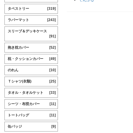
タペストリー
[319]
ラバーマット
[243]
スリーブ＆デッキケース
[91]
抱き枕カバー
[52]
枕・クッションカバー
[49]
のれん
[10]
Ｔシャツ(衣類)
[25]
タオル・タオルケット
[33]
シーツ・布団カバー
[11]
トートバッグ
[11]
缶バッジ
[9]