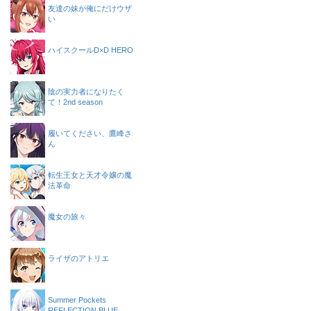
友達の妹が俺にだけウザ
い
ハイスクールD×D HERO
陰の実力者になりたく
て！2nd season
履いてください、鷹峰さ
ん
転生王女と天才令嬢の魔
法革命
魔女の旅々
ライザのアトリエ
Summer Pockets
REFLECTION BLUE