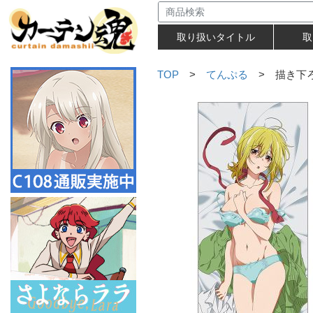
取り扱いタイトル
取
TOP
>
てんぷる
> 描き下ろ