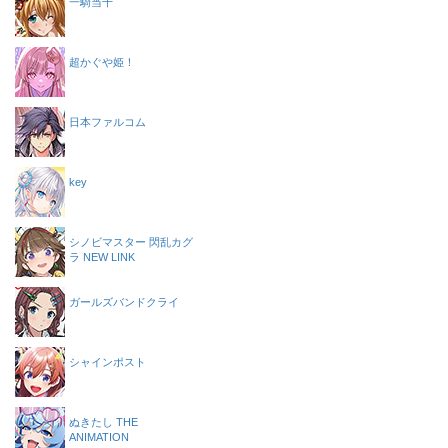
一騎当千
超かぐや姫！
日本ファルコム
key
シノビマスター 閃乱カグ
ラ NEW LINK
ガールズバンドクライ
シャインポスト
ぬきたし THE
ANIMATION