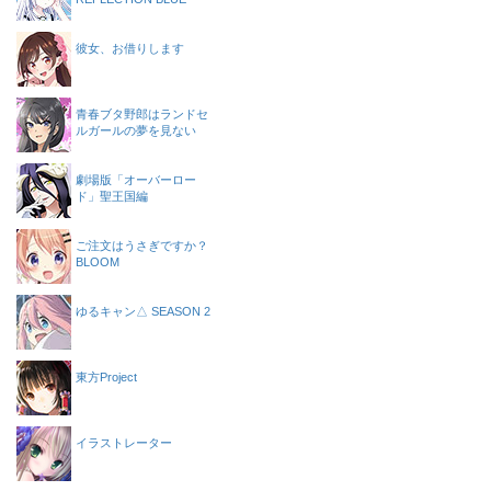
彼女、お借りします
青春ブタ野郎はランドセ
ルガールの夢を見ない
劇場版「オーバーロー
ド」聖王国編
ご注文はうさぎですか？
BLOOM
ゆるキャン△ SEASON 2
東方Project
イラストレーター