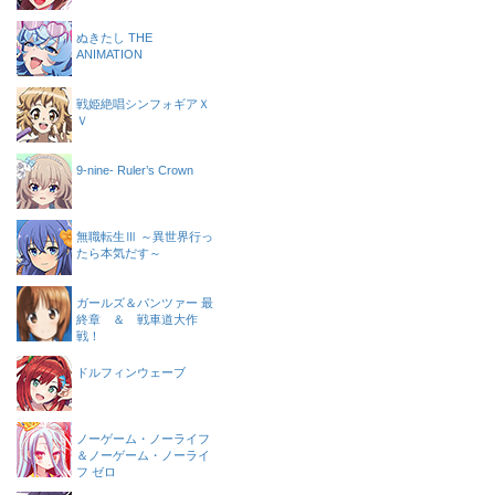
ぬきたし THE
ANIMATION
戦姫絶唱シンフォギアＸ
Ｖ
9-nine- Ruler’s Crown
無職転生Ⅲ ～異世界行っ
たら本気だす～
ガールズ＆パンツァー 最
終章 ＆ 戦車道大作
戦！
ドルフィンウェーブ
ノーゲーム・ノーライフ
＆ノーゲーム・ノーライ
フ ゼロ