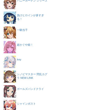
バニーガーデン シリーズ
負けヒロインが多すぎ
る！
一騎当千
超かぐや姫！
key
シノビマスター 閃乱カグ
ラ NEW LINK
ガールズバンドクライ
シャインポスト