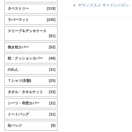
ヤマノススメ サードシーズン
タペストリー
[319]
ラバーマット
[245]
スリーブ＆デッキケース
[91]
抱き枕カバー
[52]
枕・クッションカバー
[49]
のれん
[11]
Ｔシャツ(衣類)
[25]
タオル・タオルケット
[33]
シーツ・布団カバー
[11]
トートバッグ
[11]
缶バッジ
[9]