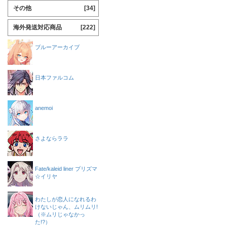
その他
[34]
海外発送対応商品
[222]
ブルーアーカイブ
日本ファルコム
anemoi
さよならララ
Fate/kaleid liner プリズマ
☆イリヤ
わたしが恋人になれるわ
けないじゃん、ムリムリ!
（※ムリじゃなかっ
た!?）