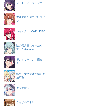
デート・ア・ライブⅤ
友達の妹が俺にだけウザ
い
ハイスクールD×D HERO
陰の実力者になりたく
て！2nd season
履いてください、鷹峰さ
ん
転生王女と天才令嬢の魔
法革命
魔女の旅々
ライザのアトリエ