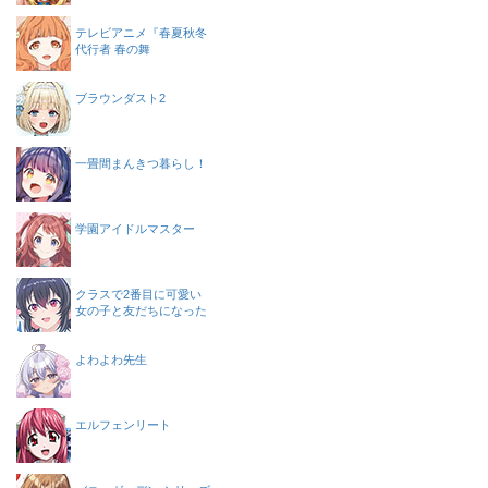
テレビアニメ『春夏秋冬
代行者 春の舞
ブラウンダスト2
一畳間まんきつ暮らし！
学園アイドルマスター
クラスで2番目に可愛い
女の子と友だちになった
よわよわ先生
エルフェンリート