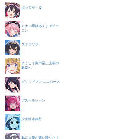
ばっどがーる
カナン様はあくまでチョ
ロい
ステラソラ
ようこそ実力至上主義の
教室へ
グリッドマン ユニバース
アズールレーン
少女終末旅行
私に天使が舞い降りた！