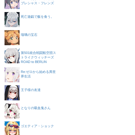
プレシャス・フレンズ
死亡遊戯で飯を食う。
瑠璃の宝石
第501統合戦闘航空団ス
トライクウィッチーズ
ROAD to BERLIN
Re:ゼロから始める異世
界生活
王子様の友達
となりの吸血鬼さん
ゴエティア・ショック