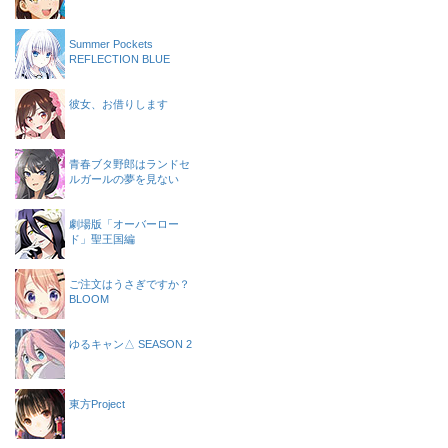
Summer Pockets
REFLECTION BLUE
彼女、お借りします
青春ブタ野郎はランドセ
ルガールの夢を見ない
劇場版「オーバーロー
ド」聖王国編
ご注文はうさぎですか？
BLOOM
ゆるキャン△ SEASON 2
東方Project