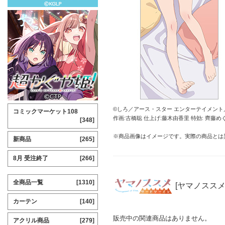
©しろ／アース・スター エンターテイメント
コミックマーケット108
作画:古橋聡 仕上げ:藤木由香里 特効: 齊藤め
[348]
※商品画像はイメージです。実際の商品とは
新商品
[265]
8月 受注終了
[266]
全商品一覧
[1310]
[ヤマノススメ
カーテン
[140]
販売中の関連商品はありません。
アクリル商品
[279]