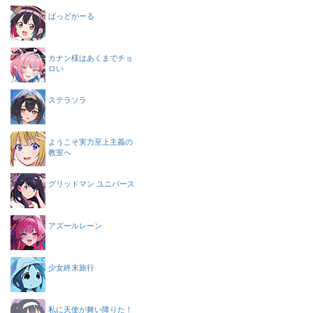
ばっどがーる
カナン様はあくまでチョ
ロい
ステラソラ
ようこそ実力至上主義の
教室へ
グリッドマン ユニバース
アズールレーン
少女終末旅行
私に天使が舞い降りた！