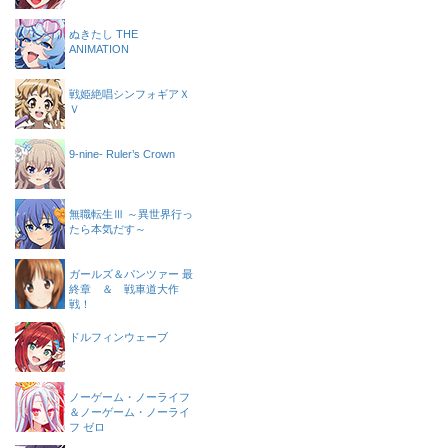
ぬきたし THE
ANIMATION
戦姫絶唱シンフォギアＸ
Ｖ
9-nine- Ruler’s Crown
無職転生Ⅲ ～異世界行っ
たら本気だす～
ガールズ＆パンツァー 最
終章 ＆ 戦車道大作
戦！
ドルフィンウェーブ
ノーゲーム・ノーライフ
＆ノーゲーム・ノーライ
フ ゼロ