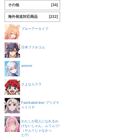
その他
[34]
海外発送対応商品
[222]
ブルーアーカイブ
日本ファルコム
anemoi
さよならララ
Fate/kaleid liner プリズマ
☆イリヤ
わたしが恋人になれるわ
けないじゃん、ムリムリ!
（※ムリじゃなかっ
た!?）