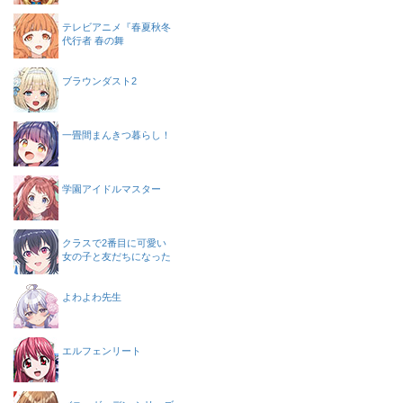
テレビアニメ『春夏秋冬
代行者 春の舞
ブラウンダスト2
一畳間まんきつ暮らし！
学園アイドルマスター
クラスで2番目に可愛い
女の子と友だちになった
よわよわ先生
エルフェンリート