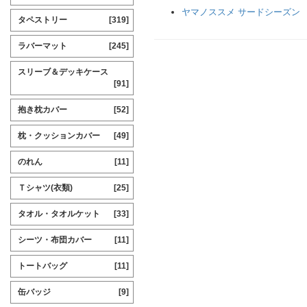
ヤマノススメ サードシーズン
タペストリー
[319]
ラバーマット
[245]
スリーブ＆デッキケース
[91]
抱き枕カバー
[52]
枕・クッションカバー
[49]
のれん
[11]
Ｔシャツ(衣類)
[25]
タオル・タオルケット
[33]
シーツ・布団カバー
[11]
トートバッグ
[11]
缶バッジ
[9]