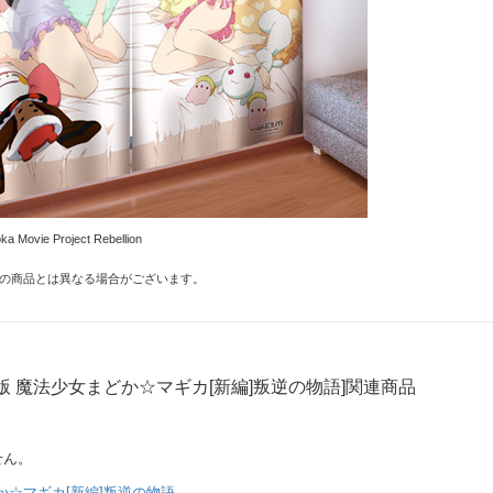
 Movie Project Rebellion
の商品とは異なる場合がございます。
版 魔法少女まどか☆マギカ[新編]叛逆の物語]関連商品
せん。
か☆マギカ[新編]叛逆の物語