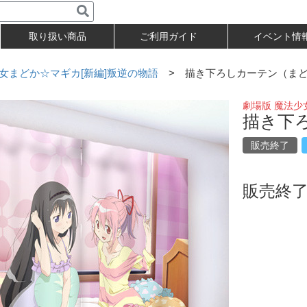
取り扱い商品
ご利用ガイド
イベント情
女まどか☆マギカ[新編]叛逆の物語
> 描き下ろしカーテン（まど
劇場版 魔法少
描き下
販売終了
販売終