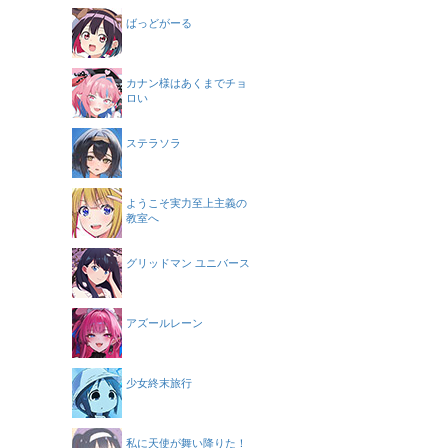
ばっどがーる
カナン様はあくまでチョ
ロい
ステラソラ
ようこそ実力至上主義の
教室へ
グリッドマン ユニバース
アズールレーン
少女終末旅行
私に天使が舞い降りた！