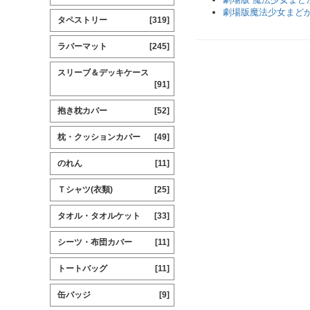
劇場版魔法少女まど
タペストリー
[319]
ラバーマット
[245]
スリーブ＆デッキケース
[91]
抱き枕カバー
[52]
枕・クッションカバー
[49]
のれん
[11]
Ｔシャツ(衣類)
[25]
タオル・タオルケット
[33]
シーツ・布団カバー
[11]
トートバッグ
[11]
缶バッジ
[9]