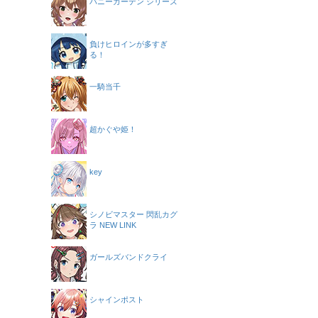
バニーガーデン シリーズ
負けヒロインが多すぎ
る！
一騎当千
超かぐや姫！
key
シノビマスター 閃乱カグ
ラ NEW LINK
ガールズバンドクライ
シャインポスト