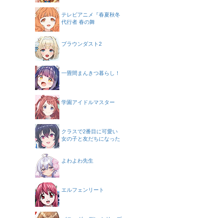
テレビアニメ『春夏秋冬
代行者 春の舞
ブラウンダスト2
一畳間まんきつ暮らし！
学園アイドルマスター
クラスで2番目に可愛い
女の子と友だちになった
よわよわ先生
エルフェンリート