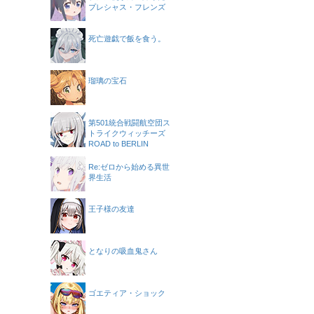
プレシャス・フレンズ
死亡遊戯で飯を食う。
瑠璃の宝石
第501統合戦闘航空団ス
トライクウィッチーズ
ROAD to BERLIN
Re:ゼロから始める異世
界生活
王子様の友達
となりの吸血鬼さん
ゴエティア・ショック