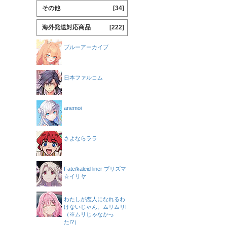
その他
[34]
海外発送対応商品
[222]
ブルーアーカイブ
日本ファルコム
anemoi
さよならララ
Fate/kaleid liner プリズマ
☆イリヤ
わたしが恋人になれるわ
けないじゃん、ムリムリ!
（※ムリじゃなかっ
た!?）