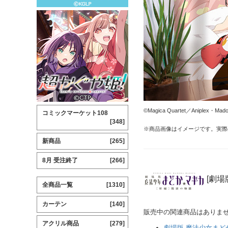
©Magica Quartet／Aniplex・Madoka
コミックマーケット108
[348]
※商品画像はイメージです。実際
新商品
[265]
8月 受注終了
[266]
[劇場
全商品一覧
[1310]
カーテン
[140]
販売中の関連商品はありま
アクリル商品
[279]
劇場版 魔法少女まど