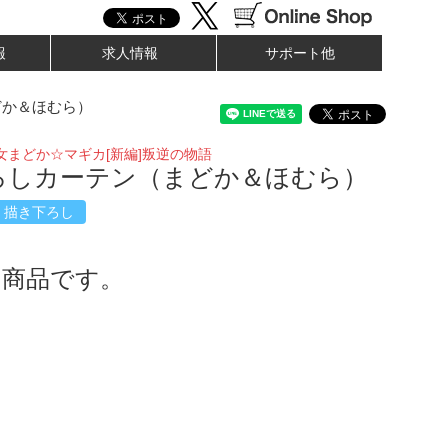
報
求人情報
サポート他
か＆ほむら）
女まどか☆マギカ[新編]叛逆の物語
ろしカーテン（まどか＆ほむら）
描き下ろし
了商品です。