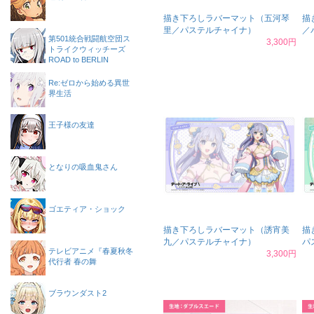
描き下ろしラバーマット（五河琴
描
里／パステルチャイナ）
／
第501統合戦闘航空団ス
3,300円
トライクウィッチーズ
ROAD to BERLIN
Re:ゼロから始める異世
界生活
王子様の友達
となりの吸血鬼さん
ゴエティア・ショック
描き下ろしラバーマット（誘宵美
描
九／パステルチャイナ）
パ
テレビアニメ『春夏秋冬
3,300円
代行者 春の舞
ブラウンダスト2