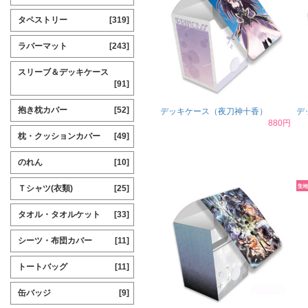
タペストリー
[319]
ラバーマット
[243]
スリーブ＆デッキケース
[91]
抱き枕カバー
[52]
デッキケース（夜刀神十香）
デ
880円
枕・クッションカバー
[49]
のれん
[10]
Ｔシャツ(衣類)
[25]
タオル・タオルケット
[33]
シーツ・布団カバー
[11]
トートバッグ
[11]
缶バッジ
[9]