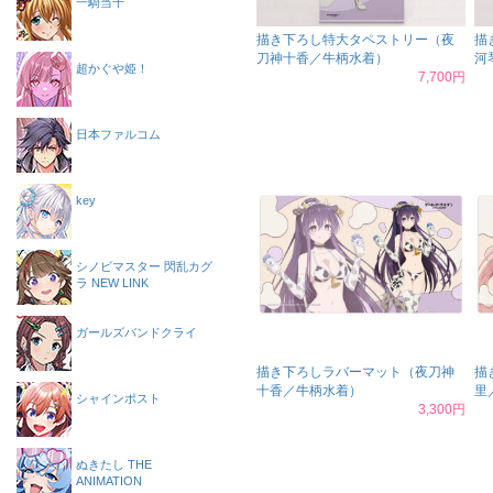
一騎当千
描き下ろし特大タペストリー（夜
描
刀神十香／牛柄水着）
河
超かぐや姫！
7,700円
日本ファルコム
key
シノビマスター 閃乱カグ
ラ NEW LINK
ガールズバンドクライ
描き下ろしラバーマット（夜刀神
描
十香／牛柄水着）
里
シャインポスト
3,300円
ぬきたし THE
ANIMATION