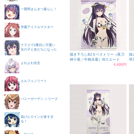
一畳間まんきつ暮らし！
学園アイドルマスター
クラスで2番目に可愛い
女の子と友だちになった
描き下ろしB2タペストリー（夜刀
描
神十香／牛柄水着）Wスエード
琴
よわよわ先生
4,400円
エルフェンリート
バニーガーデン シリーズ
負けヒロインが多すぎ
る！