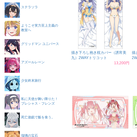
ステラソラ
ようこそ実力至上主義の
教室へ
グリッドマン ユニバース
描き下ろし抱き枕カバー（誘宵美
描
九）2WAYトリコット
2
アズールレーン
13,200円
少女終末旅行
私に天使が舞い降りた！
プレシャス・フレンズ
死亡遊戯で飯を食う。
瑠璃の宝石