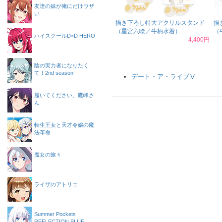
友達の妹が俺にだけウザ
い
描き下ろし特大アクリルスタンド
描
（星宮六喰／牛柄水着）
（
ハイスクールD×D HERO
4,400円
陰の実力者になりたく
て！2nd season
デート・ア・ライブⅤ
履いてください、鷹峰さ
ん
転生王女と天才令嬢の魔
法革命
魔女の旅々
ライザのアトリエ
Summer Pockets
REFLECTION BLUE