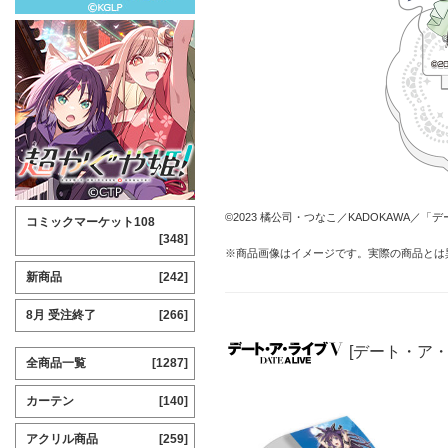
©2023 橘公司・つなこ／KADOKAWA／
コミックマーケット108
[348]
※商品画像はイメージです。実際の商品とは
新商品
[242]
8月 受注終了
[266]
[デート・ア
全商品一覧
[1287]
カーテン
[140]
アクリル商品
[259]