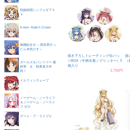
戦姫絶唱シンフォギアＸ
Ｖ
9-nine- Ruler’s Crown
無職転生Ⅲ ～異世界行っ
たら本気だす～
描き下ろしトレーディング缶バッ
描
ジBOX（牛柄水着／グリッター）5
（
ガールズ＆パンツァー 最
個入り
終章 ＆ 戦車道大作
2,750円
戦！
ドルフィンウェーブ
ノーゲーム・ノーライフ
＆ノーゲーム・ノーライ
フ ゼロ
デート・ア・ライブⅤ