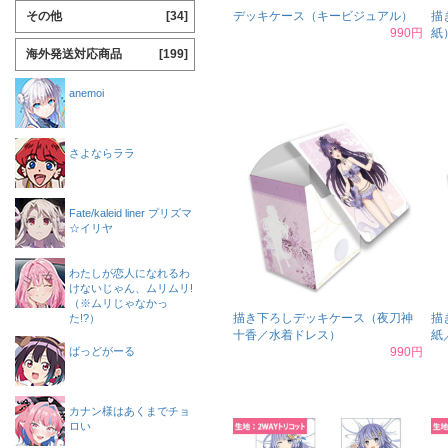
その他
[34]
デッキケース（キービジュアル）
描
990円
紙
海外発送対応商品
[199]
anemoi
さよならララ
Fate/kaleid liner プリズマ
☆イリヤ
わたしが恋人になれるわ
けないじゃん、ムリムリ!
（※ムリじゃなかっ
描き下ろしデッキケース（夜刀神
描
た!?）
十香／水着ドレス）
紙
ばっどがーる
990円
カナン様はあくまでチョ
ロい