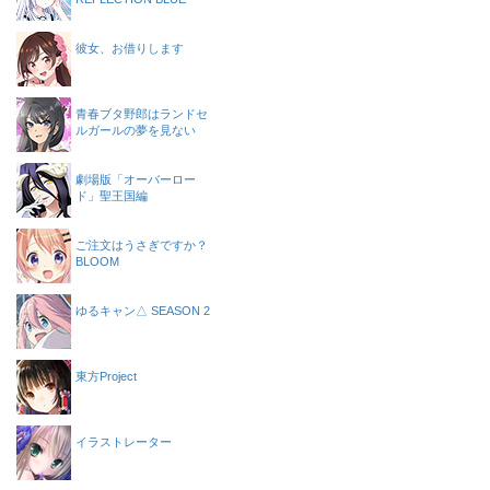
彼女、お借りします
青春ブタ野郎はランドセ
ルガールの夢を見ない
劇場版「オーバーロー
ド」聖王国編
ご注文はうさぎですか？
BLOOM
ゆるキャン△ SEASON 2
東方Project
イラストレーター