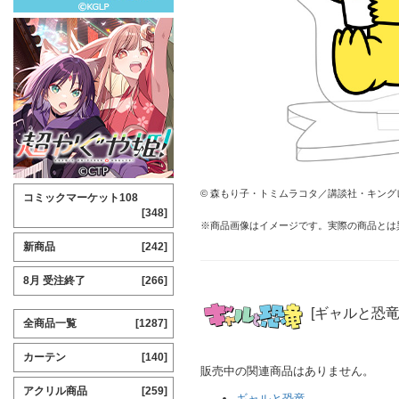
© 森もり子・トミムラコタ／講談社・キング
コミックマーケット108
[348]
※商品画像はイメージです。実際の商品とは
新商品
[242]
8月 受注終了
[266]
[ギャルと恐竜
全商品一覧
[1287]
カーテン
[140]
販売中の関連商品はありません。
アクリル商品
[259]
ギャルと恐竜