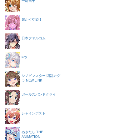
一騎当千
超かぐや姫！
日本ファルコム
key
シノビマスター 閃乱カグ
ラ NEW LINK
ガールズバンドクライ
シャインポスト
ぬきたし THE
ANIMATION