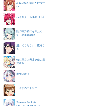
友達の妹が俺にだけウザ
い
ハイスクールD×D HERO
陰の実力者になりたく
て！2nd season
履いてください、鷹峰さ
ん
転生王女と天才令嬢の魔
法革命
魔女の旅々
ライザのアトリエ
Summer Pockets
REFLECTION BLUE