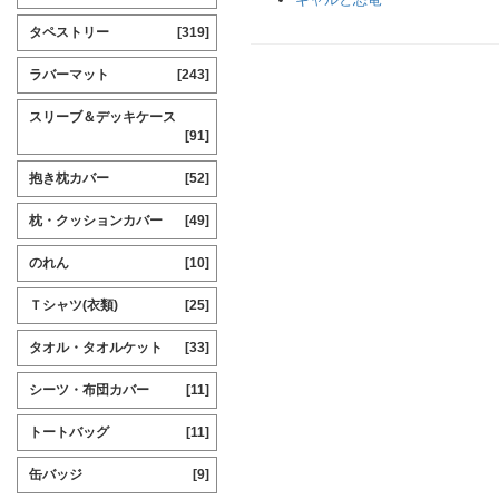
タペストリー
[319]
ラバーマット
[243]
スリーブ＆デッキケース
[91]
抱き枕カバー
[52]
枕・クッションカバー
[49]
のれん
[10]
Ｔシャツ(衣類)
[25]
タオル・タオルケット
[33]
シーツ・布団カバー
[11]
トートバッグ
[11]
缶バッジ
[9]