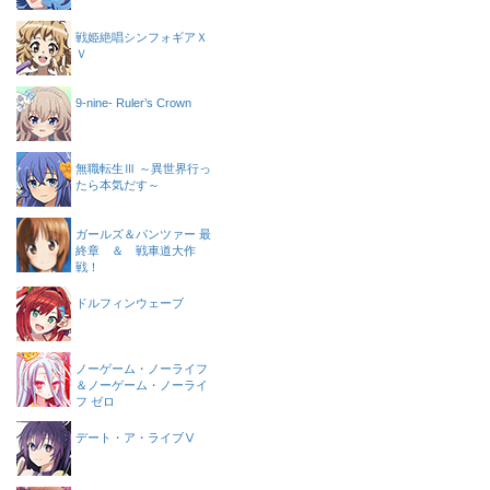
戦姫絶唱シンフォギアＸ
Ｖ
9-nine- Ruler’s Crown
無職転生Ⅲ ～異世界行っ
たら本気だす～
ガールズ＆パンツァー 最
終章 ＆ 戦車道大作
戦！
ドルフィンウェーブ
ノーゲーム・ノーライフ
＆ノーゲーム・ノーライ
フ ゼロ
デート・ア・ライブⅤ