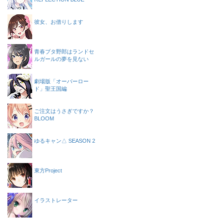
彼女、お借りします
青春ブタ野郎はランドセ
ルガールの夢を見ない
劇場版「オーバーロー
ド」聖王国編
ご注文はうさぎですか？
BLOOM
ゆるキャン△ SEASON 2
東方Project
イラストレーター