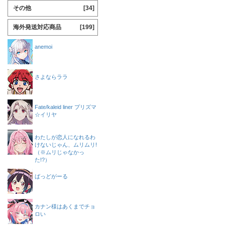
その他
[34]
海外発送対応商品
[199]
anemoi
さよならララ
Fate/kaleid liner プリズマ
☆イリヤ
わたしが恋人になれるわ
けないじゃん、ムリムリ!
（※ムリじゃなかっ
た!?）
ばっどがーる
カナン様はあくまでチョ
ロい