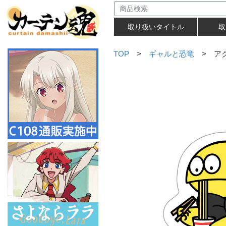
取り扱いタイトル
取
TOP
>
ギャルと恐竜
> アク