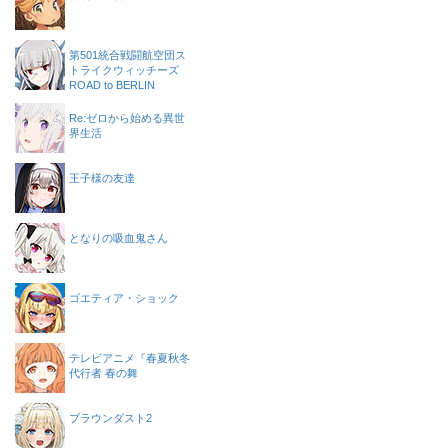
第501統合戦闘航空団ス
トライクウィッチーズ
ROAD to BERLIN
Re:ゼロから始める異世
界生活
王子様の友達
となりの吸血鬼さん
ゴエティア・ショック
テレビアニメ『春夏秋冬
代行者 春の舞
ブラウンダスト2