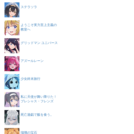
ステラソラ
ようこそ実力至上主義の
教室へ
グリッドマン ユニバース
アズールレーン
少女終末旅行
私に天使が舞い降りた！
プレシャス・フレンズ
死亡遊戯で飯を食う。
瑠璃の宝石