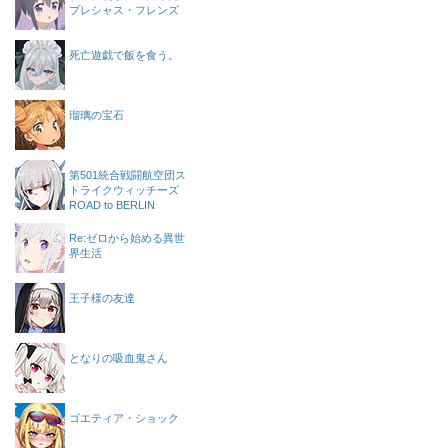
プレシャス・フレンズ
死亡遊戯で飯を食う。
瑠璃の宝石
第501統合戦闘航空団ス
トライクウィッチーズ
ROAD to BERLIN
Re:ゼロから始める異世
界生活
王子様の友達
となりの吸血鬼さん
ゴエティア・ショック