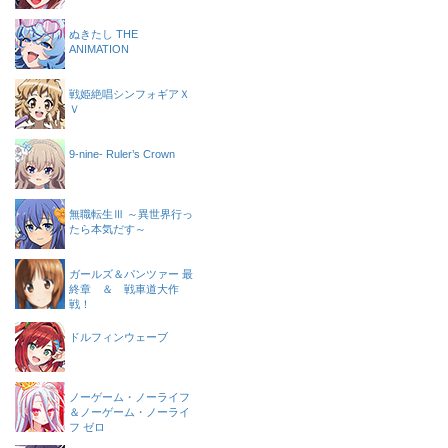
ぬきたし THE
ANIMATION
戦姫絶唱シンフォギアＸ
Ｖ
9-nine- Ruler’s Crown
無職転生Ⅲ ～異世界行っ
たら本気だす～
ガールズ＆パンツァー 最
終章 ＆ 戦車道大作
戦！
ドルフィンウェーブ
ノーゲーム・ノーライフ
＆ノーゲーム・ノーライ
フ ゼロ