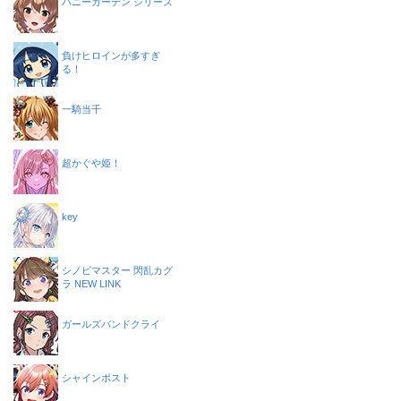
バニーガーデン シリーズ
負けヒロインが多すぎ
る！
一騎当千
超かぐや姫！
key
シノビマスター 閃乱カグ
ラ NEW LINK
ガールズバンドクライ
シャインポスト