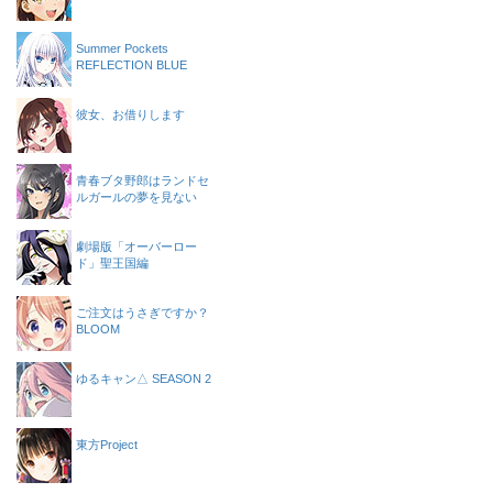
Summer Pockets
REFLECTION BLUE
彼女、お借りします
青春ブタ野郎はランドセ
ルガールの夢を見ない
劇場版「オーバーロー
ド」聖王国編
ご注文はうさぎですか？
BLOOM
ゆるキャン△ SEASON 2
東方Project