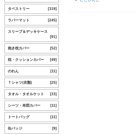
タペストリー
[319]
ラバーマット
[245]
スリーブ＆デッキケース
[91]
抱き枕カバー
[52]
枕・クッションカバー
[49]
のれん
[11]
Ｔシャツ(衣類)
[25]
タオル・タオルケット
[33]
シーツ・布団カバー
[11]
トートバッグ
[11]
缶バッジ
[9]