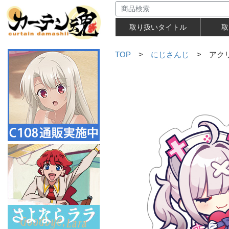
取り扱いタイトル
取
TOP
>
にじさんじ
> アクリ