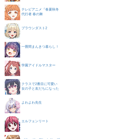
テレビアニメ『春夏秋冬
代行者 春の舞
ブラウンダスト2
一畳間まんきつ暮らし！
学園アイドルマスター
クラスで2番目に可愛い
女の子と友だちになった
よわよわ先生
エルフェンリート