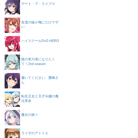
デート・ア・ライブⅤ
友達の妹が俺にだけウザ
い
ハイスクールD×D HERO
陰の実力者になりたく
て！2nd season
履いてください、鷹峰さ
ん
転生王女と天才令嬢の魔
法革命
魔女の旅々
ライザのアトリエ