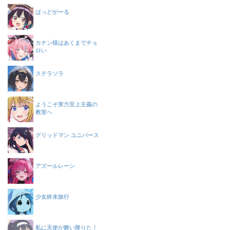
ばっどがーる
カナン様はあくまでチョ
ロい
ステラソラ
ようこそ実力至上主義の
教室へ
グリッドマン ユニバース
アズールレーン
少女終末旅行
私に天使が舞い降りた！