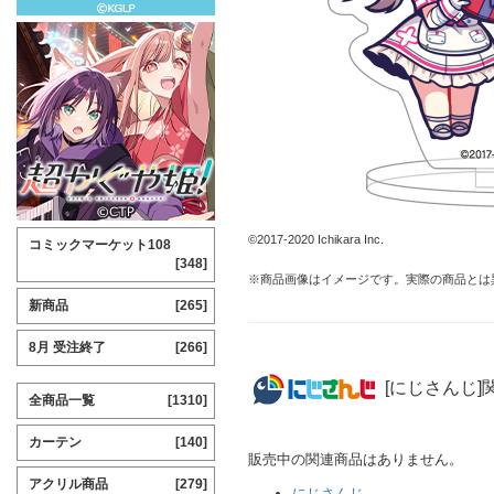
©2017-2020 Ichikara Inc.
コミックマーケット108
[348]
※商品画像はイメージです。実際の商品とは
新商品
[265]
8月 受注終了
[266]
[にじさんじ]
全商品一覧
[1310]
カーテン
[140]
販売中の関連商品はありません。
アクリル商品
[279]
にじさんじ