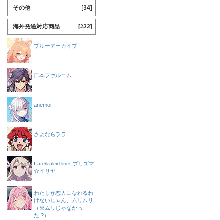
その他
[34]
海外発送対応商品
[222]
ブルーアーカイブ
日本ファルコム
anemoi
さよならララ
Fate/kaleid liner プリズマ
☆イリヤ
わたしが恋人になれるわ
けないじゃん、ムリムリ!
（※ムリじゃなかっ
た!?）