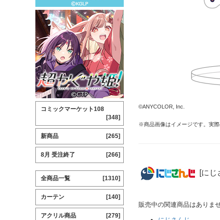
©ANYCOLOR, Inc.
コミックマーケット108
[348]
※商品画像はイメージです。実際
新商品
[265]
8月 受注終了
[266]
[にじ
全商品一覧
[1310]
カーテン
[140]
販売中の関連商品はありま
アクリル商品
[279]
にじさんじ