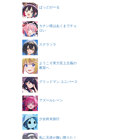
ばっどがーる
カナン様はあくまでチョ
ロい
ステラソラ
ようこそ実力至上主義の
教室へ
グリッドマン ユニバース
アズールレーン
少女終末旅行
私に天使が舞い降りた！