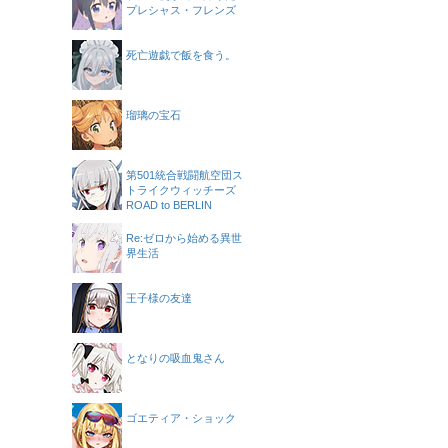
プレシャス・フレンズ
死亡遊戯で飯を食う。
瑠璃の宝石
第501統合戦闘航空団ス
トライクウィッチーズ
ROAD to BERLIN
Re:ゼロから始める異世
界生活
王子様の友達
となりの吸血鬼さん
ゴエティア・ショック