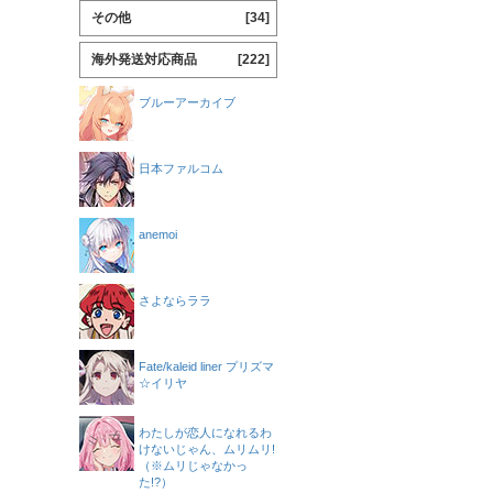
その他
[34]
海外発送対応商品
[222]
ブルーアーカイブ
日本ファルコム
anemoi
さよならララ
Fate/kaleid liner プリズマ
☆イリヤ
わたしが恋人になれるわ
けないじゃん、ムリムリ!
（※ムリじゃなかっ
た!?）