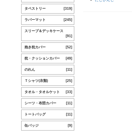
タペストリー
[319]
ラバーマット
[245]
スリーブ＆デッキケース
[91]
抱き枕カバー
[52]
枕・クッションカバー
[49]
のれん
[11]
Ｔシャツ(衣類)
[25]
タオル・タオルケット
[33]
シーツ・布団カバー
[11]
トートバッグ
[11]
缶バッジ
[9]