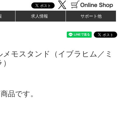
報
求人情報
サポート他
ルメモスタンド（イブラヒム／ミ
ラ）
了商品です。