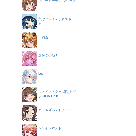
バニーガーデン シリーズ
負けヒロインが多すぎ
る！
一騎当千
超かぐや姫！
key
シノビマスター 閃乱カグ
ラ NEW LINK
ガールズバンドクライ
シャインポスト