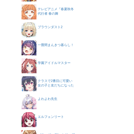
テレビアニメ『春夏秋冬
代行者 春の舞
ブラウンダスト2
一畳間まんきつ暮らし！
学園アイドルマスター
クラスで2番目に可愛い
女の子と友だちになった
よわよわ先生
エルフェンリート