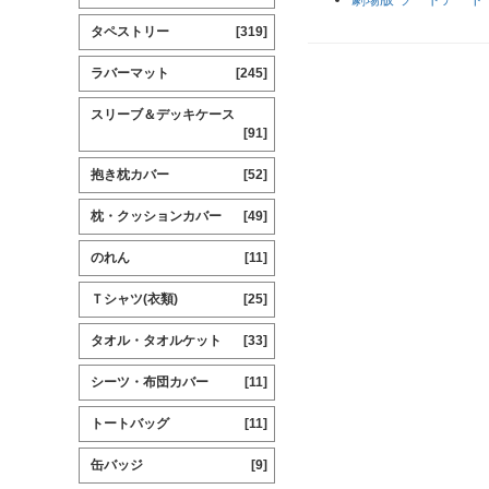
タペストリー
[319]
ラバーマット
[245]
スリーブ＆デッキケース
[91]
抱き枕カバー
[52]
枕・クッションカバー
[49]
のれん
[11]
Ｔシャツ(衣類)
[25]
タオル・タオルケット
[33]
シーツ・布団カバー
[11]
トートバッグ
[11]
缶バッジ
[9]