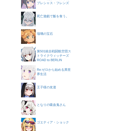
プレシャス・フレンズ
死亡遊戯で飯を食う。
瑠璃の宝石
第501統合戦闘航空団ス
トライクウィッチーズ
ROAD to BERLIN
Re:ゼロから始める異世
界生活
王子様の友達
となりの吸血鬼さん
ゴエティア・ショック