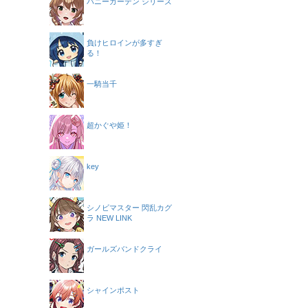
バニーガーデン シリーズ
負けヒロインが多すぎ
る！
一騎当千
超かぐや姫！
key
シノビマスター 閃乱カグ
ラ NEW LINK
ガールズバンドクライ
シャインポスト