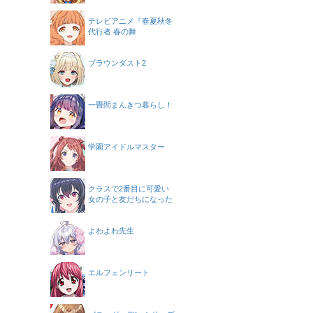
テレビアニメ『春夏秋冬
代行者 春の舞
ブラウンダスト2
一畳間まんきつ暮らし！
学園アイドルマスター
クラスで2番目に可愛い
女の子と友だちになった
よわよわ先生
エルフェンリート