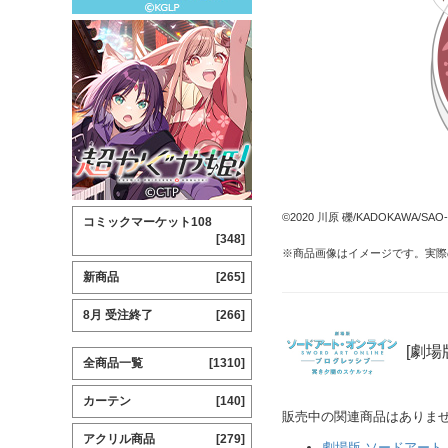
©2020 川原 礫/KADOKAWA/SAO-P 
コミックマーケット108
[348]
※商品画像はイメージです。実際
新商品
[265]
8月 受注終了
[266]
[劇場
全商品一覧
[1310]
カーテン
[140]
販売中の関連商品はありま
アクリル商品
[279]
劇場版 ソードアート