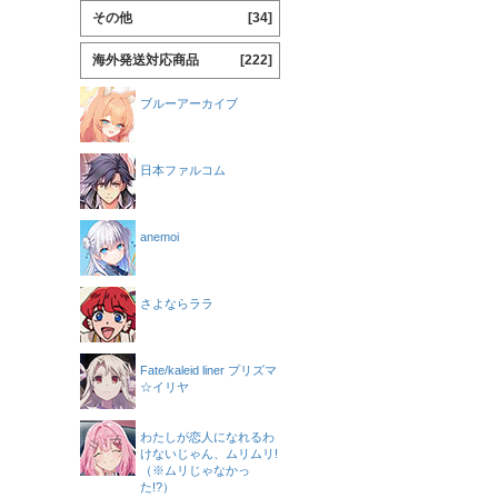
その他
[34]
海外発送対応商品
[222]
ブルーアーカイブ
日本ファルコム
anemoi
さよならララ
Fate/kaleid liner プリズマ
☆イリヤ
わたしが恋人になれるわ
けないじゃん、ムリムリ!
（※ムリじゃなかっ
た!?）