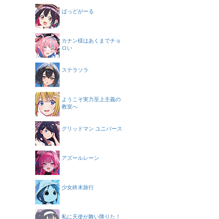
ばっどがーる
カナン様はあくまでチョ
ロい
ステラソラ
ようこそ実力至上主義の
教室へ
グリッドマン ユニバース
アズールレーン
少女終末旅行
私に天使が舞い降りた！