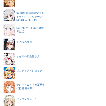
第501統合戦闘航空団ス
トライクウィッチーズ
ROAD to BERLIN
Re:ゼロから始める異世
界生活
王子様の友達
となりの吸血鬼さん
ゴエティア・ショック
テレビアニメ『春夏秋冬
代行者 春の舞
ブラウンダスト2