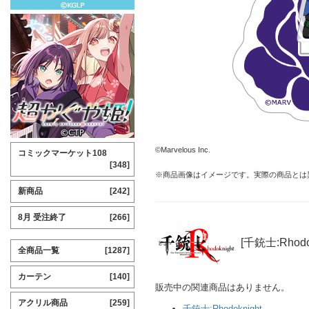
©Marvelous Inc.
コミックマーケット108
[348]
※商品画像はイメージです。実際の商品とは
新商品
[242]
8月 受注終了
[266]
[千銃士:Rhod
全商品一覧
[1287]
カーテン
[140]
販売中の関連商品はありません。
アクリル商品
[259]
千銃士:Rhodoknight