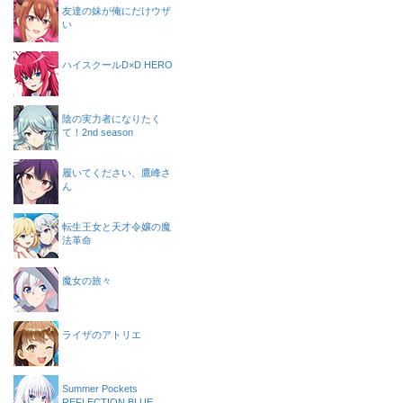
友達の妹が俺にだけウザ
い
ハイスクールD×D HERO
陰の実力者になりたく
て！2nd season
履いてください、鷹峰さ
ん
転生王女と天才令嬢の魔
法革命
魔女の旅々
ライザのアトリエ
Summer Pockets
REFLECTION BLUE