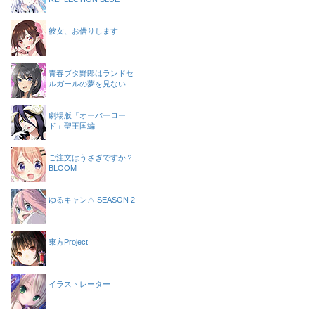
彼女、お借りします
青春ブタ野郎はランドセ
ルガールの夢を見ない
劇場版「オーバーロー
ド」聖王国編
ご注文はうさぎですか？
BLOOM
ゆるキャン△ SEASON 2
東方Project
イラストレーター