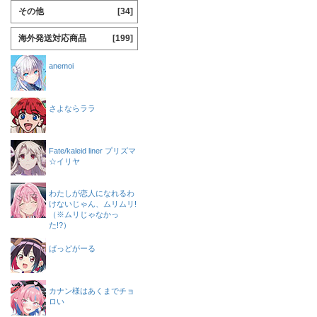
その他
[34]
海外発送対応商品
[199]
anemoi
さよならララ
Fate/kaleid liner プリズマ
☆イリヤ
わたしが恋人になれるわ
けないじゃん、ムリムリ!
（※ムリじゃなかっ
た!?）
ばっどがーる
カナン様はあくまでチョ
ロい