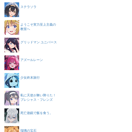
ステラソラ
ようこそ実力至上主義の
教室へ
グリッドマン ユニバース
アズールレーン
少女終末旅行
私に天使が舞い降りた！
プレシャス・フレンズ
死亡遊戯で飯を食う。
瑠璃の宝石