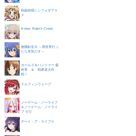
戦姫絶唱シンフォギアＸ
Ｖ
9-nine- Ruler’s Crown
無職転生Ⅲ ～異世界行っ
たら本気だす～
ガールズ＆パンツァー 最
終章 ＆ 戦車道大作
戦！
ドルフィンウェーブ
ノーゲーム・ノーライフ
＆ノーゲーム・ノーライ
フ ゼロ
デート・ア・ライブⅤ