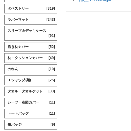
タペストリー
[319]
ラバーマット
[243]
スリーブ＆デッキケース
[91]
抱き枕カバー
[52]
枕・クッションカバー
[49]
のれん
[10]
Ｔシャツ(衣類)
[25]
タオル・タオルケット
[33]
シーツ・布団カバー
[11]
トートバッグ
[11]
缶バッジ
[9]