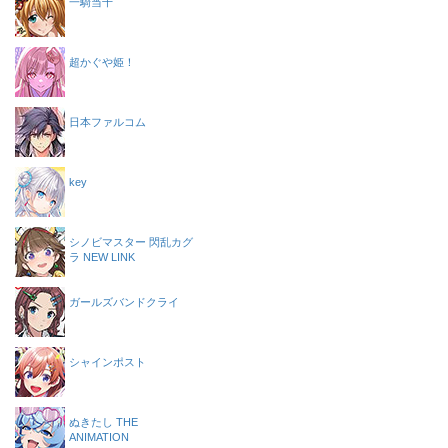
一騎当千
超かぐや姫！
日本ファルコム
key
シノビマスター 閃乱カグ
ラ NEW LINK
ガールズバンドクライ
シャインポスト
ぬきたし THE
ANIMATION