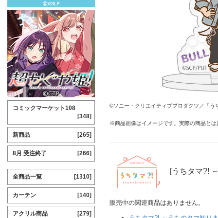
©ソニー・クリエイティブプロダクツ／「うち
コミックマーケット108
[348]
※商品画像はイメージです。実際の商品とは
新商品
[265]
8月 受注終了
[266]
[うちタマ?!
全商品一覧
[1310]
カーテン
[140]
販売中の関連商品はありません。
アクリル商品
[279]
うちタマ?! ～うちのタマ知り