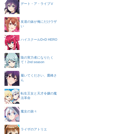
デート・ア・ライブⅤ
友達の妹が俺にだけウザ
い
ハイスクールD×D HERO
陰の実力者になりたく
て！2nd season
履いてください、鷹峰さ
ん
転生王女と天才令嬢の魔
法革命
魔女の旅々
ライザのアトリエ