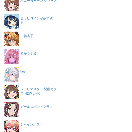
バニーガーデン シリーズ
負けヒロインが多すぎ
る！
一騎当千
超かぐや姫！
key
シノビマスター 閃乱カグ
ラ NEW LINK
ガールズバンドクライ
シャインポスト