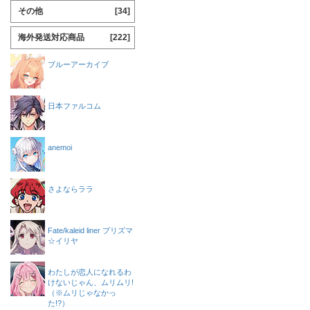
その他
[34]
海外発送対応商品
[222]
ブルーアーカイブ
日本ファルコム
anemoi
さよならララ
Fate/kaleid liner プリズマ
☆イリヤ
わたしが恋人になれるわ
けないじゃん、ムリムリ!
（※ムリじゃなかっ
た!?）