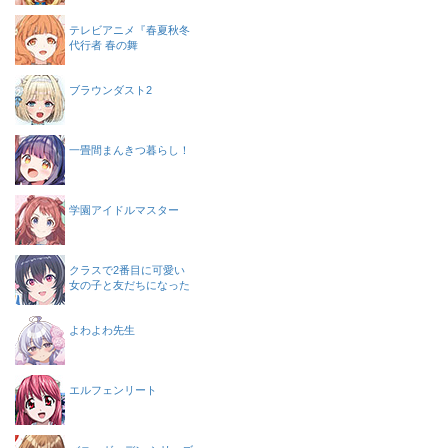
テレビアニメ『春夏秋冬
代行者 春の舞
ブラウンダスト2
一畳間まんきつ暮らし！
学園アイドルマスター
クラスで2番目に可愛い
女の子と友だちになった
よわよわ先生
エルフェンリート