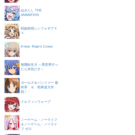
ぬきたし THE
ANIMATION
戦姫絶唱シンフォギアＸ
Ｖ
9-nine- Ruler’s Crown
無職転生Ⅲ ～異世界行っ
たら本気だす～
ガールズ＆パンツァー 最
終章 ＆ 戦車道大作
戦！
ドルフィンウェーブ
ノーゲーム・ノーライフ
＆ノーゲーム・ノーライ
フ ゼロ