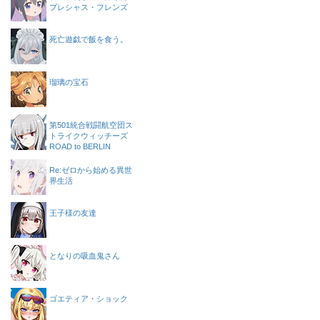
プレシャス・フレンズ
死亡遊戯で飯を食う。
瑠璃の宝石
第501統合戦闘航空団ス
トライクウィッチーズ
ROAD to BERLIN
Re:ゼロから始める異世
界生活
王子様の友達
となりの吸血鬼さん
ゴエティア・ショック