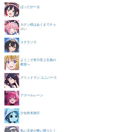
ばっどがーる
カナン様はあくまでチョ
ロい
ステラソラ
ようこそ実力至上主義の
教室へ
グリッドマン ユニバース
アズールレーン
少女終末旅行
私に天使が舞い降りた！