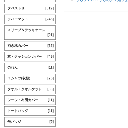
タペストリー
[319]
ラバーマット
[245]
スリーブ＆デッキケース
[91]
抱き枕カバー
[52]
枕・クッションカバー
[49]
のれん
[11]
Ｔシャツ(衣類)
[25]
タオル・タオルケット
[33]
シーツ・布団カバー
[11]
トートバッグ
[11]
缶バッジ
[9]