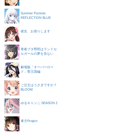
Summer Pockets
REFLECTION BLUE
彼女、お借りします
青春ブタ野郎はランドセ
ルガールの夢を見ない
劇場版「オーバーロー
ド」聖王国編
ご注文はうさぎですか？
BLOOM
ゆるキャン△ SEASON 2
東方Project