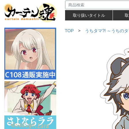
取り扱いタイトル
取
TOP
>
うちタマ?! ～うちの