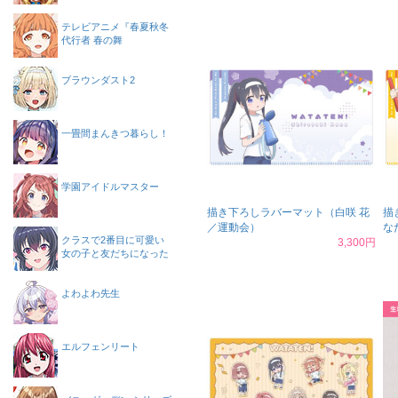
テレビアニメ『春夏秋冬
代行者 春の舞
ブラウンダスト2
一畳間まんきつ暮らし！
学園アイドルマスター
描き下ろしラバーマット（白咲 花
描
／運動会）
な
クラスで2番目に可愛い
3,300円
女の子と友だちになった
よわよわ先生
エルフェンリート