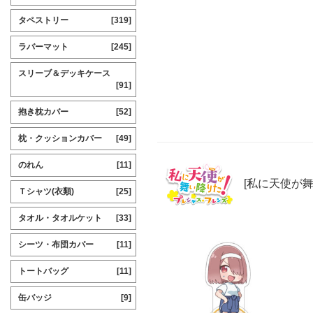
タペストリー
[319]
ラバーマット
[245]
スリーブ＆デッキケース
[91]
抱き枕カバー
[52]
枕・クッションカバー
[49]
のれん
[11]
[私に天使が
Ｔシャツ(衣類)
[25]
タオル・タオルケット
[33]
シーツ・布団カバー
[11]
トートバッグ
[11]
缶バッジ
[9]