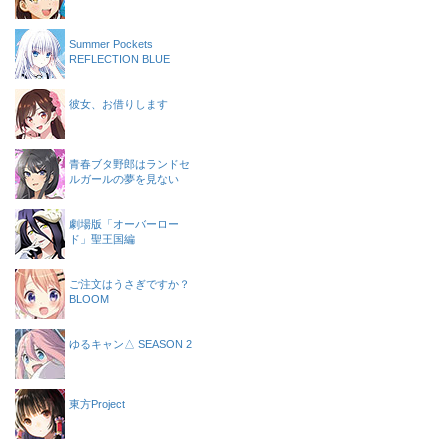
Summer Pockets
REFLECTION BLUE
彼女、お借りします
青春ブタ野郎はランドセ
ルガールの夢を見ない
劇場版「オーバーロー
ド」聖王国編
ご注文はうさぎですか？
BLOOM
ゆるキャン△ SEASON 2
東方Project