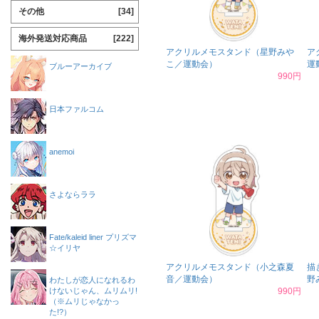
その他
[34]
海外発送対応商品
[222]
アクリルメモスタンド（星野みや
ア
こ／運動会）
運
ブルーアーカイブ
990円
日本ファルコム
anemoi
さよならララ
Fate/kaleid liner プリズマ
☆イリヤ
アクリルメモスタンド（小之森夏
描
音／運動会）
野
わたしが恋人になれるわ
けないじゃん、ムリムリ!
990円
（※ムリじゃなかっ
た!?）