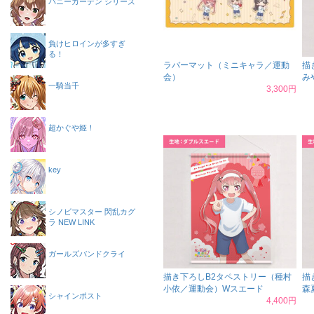
バニーガーデン シリーズ
負けヒロインが多すぎ
る！
ラバーマット（ミニキャラ／運動
描
会）
み
一騎当千
3,300円
超かぐや姫！
key
シノビマスター 閃乱カグ
ラ NEW LINK
ガールズバンドクライ
描き下ろしB2タペストリー（種村
描
小依／運動会）Wスエード
森
シャインポスト
4,400円