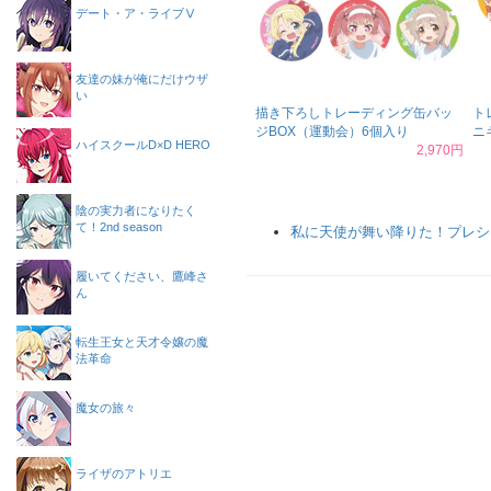
デート・ア・ライブⅤ
友達の妹が俺にだけウザ
い
描き下ろしトレーディング缶バッ
ト
ジBOX（運動会）6個入り
ニ
ハイスクールD×D HERO
2,970円
陰の実力者になりたく
て！2nd season
私に天使が舞い降りた！プレシ
履いてください、鷹峰さ
ん
転生王女と天才令嬢の魔
法革命
魔女の旅々
ライザのアトリエ