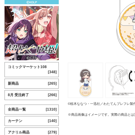
コミックマーケット108
[348]
新商品
[265]
8月 受注終了
[266]
©椋木ななつ・一迅社／わたてんプレフレ製
全商品一覧
[1310]
※商品画像はイメージです。実際の商品とは
カーテン
[140]
アクリル商品
[279]