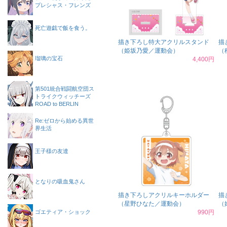
プレシャス・フレンズ
死亡遊戯で飯を食う。
描き下ろし特大アクリルスタンド
描
（姫坂乃愛／運動会）
（
瑠璃の宝石
4,400円
第501統合戦闘航空団ス
トライクウィッチーズ
ROAD to BERLIN
Re:ゼロから始める異世
界生活
王子様の友達
となりの吸血鬼さん
描き下ろしアクリルキーホルダー
描
（星野ひなた／運動会）
（
ゴエティア・ショック
990円