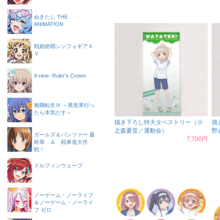
ぬきたし THE
ANIMATION
戦姫絶唱シンフォギアＸ
Ｖ
9-nine- Ruler’s Crown
無職転生Ⅲ ～異世界行っ
たら本気だす～
描き下ろし特大タペストリー（小
描
之森夏音／運動会）
野
ガールズ＆パンツァー 最
7,700円
終章 ＆ 戦車道大作
戦！
ドルフィンウェーブ
ノーゲーム・ノーライフ
＆ノーゲーム・ノーライ
フ ゼロ