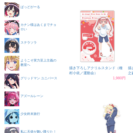
ばっどがーる
カナン様はあくまでチョ
ロい
ステラソラ
ようこそ実力至上主義の
教室へ
描き下ろしアクリルスタンド（種
描
村小依／運動会）
之
1,980円
グリッドマン ユニバース
アズールレーン
少女終末旅行
私に天使が舞い降りた！