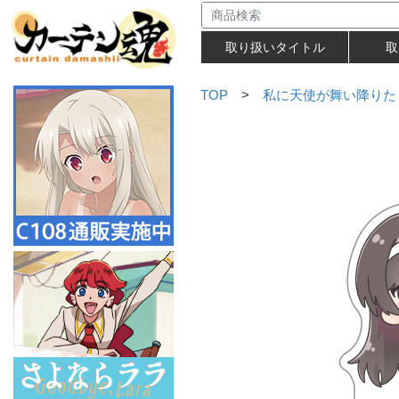
取り扱いタイトル
取
TOP
>
私に天使が舞い降りた