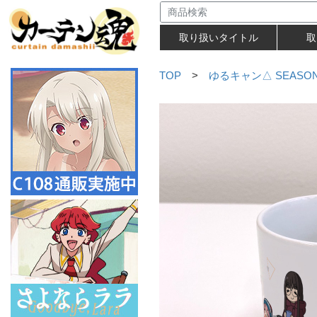
取り扱いタイトル
取
TOP
>
ゆるキャン△ SEASON