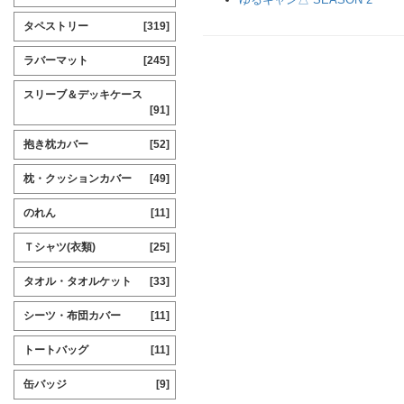
タペストリー
[319]
ラバーマット
[245]
スリーブ＆デッキケース
[91]
抱き枕カバー
[52]
枕・クッションカバー
[49]
のれん
[11]
Ｔシャツ(衣類)
[25]
タオル・タオルケット
[33]
シーツ・布団カバー
[11]
トートバッグ
[11]
缶バッジ
[9]