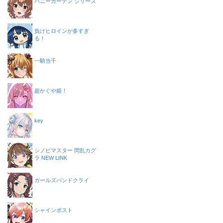
バニーガーデン シリーズ
負けヒロインが多すぎ
る！
一騎当千
超かぐや姫！
key
シノビマスター 閃乱カグ
ラ NEW LINK
ガールズバンドクライ
シャインポスト