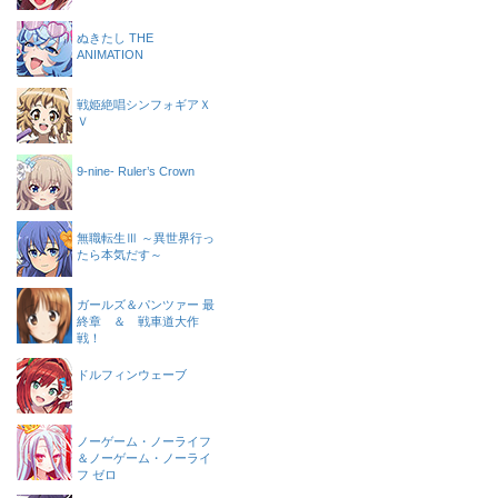
ぬきたし THE
ANIMATION
戦姫絶唱シンフォギアＸ
Ｖ
9-nine- Ruler’s Crown
無職転生Ⅲ ～異世界行っ
たら本気だす～
ガールズ＆パンツァー 最
終章 ＆ 戦車道大作
戦！
ドルフィンウェーブ
ノーゲーム・ノーライフ
＆ノーゲーム・ノーライ
フ ゼロ