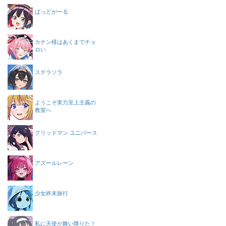
ばっどがーる
カナン様はあくまでチョ
ロい
ステラソラ
ようこそ実力至上主義の
教室へ
グリッドマン ユニバース
アズールレーン
少女終末旅行
私に天使が舞い降りた！