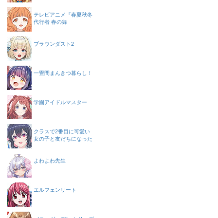
テレビアニメ『春夏秋冬
代行者 春の舞
ブラウンダスト2
一畳間まんきつ暮らし！
学園アイドルマスター
クラスで2番目に可愛い
女の子と友だちになった
よわよわ先生
エルフェンリート