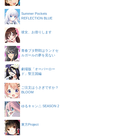
Summer Pockets
REFLECTION BLUE
彼女、お借りします
青春ブタ野郎はランドセ
ルガールの夢を見ない
劇場版「オーバーロー
ド」聖王国編
ご注文はうさぎですか？
BLOOM
ゆるキャン△ SEASON 2
東方Project