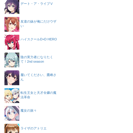
デート・ア・ライブⅤ
友達の妹が俺にだけウザ
い
ハイスクールD×D HERO
陰の実力者になりたく
て！2nd season
履いてください、鷹峰さ
ん
転生王女と天才令嬢の魔
法革命
魔女の旅々
ライザのアトリエ