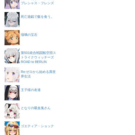
プレシャス・フレンズ
死亡遊戯で飯を食う。
瑠璃の宝石
第501統合戦闘航空団ス
トライクウィッチーズ
ROAD to BERLIN
Re:ゼロから始める異世
界生活
王子様の友達
となりの吸血鬼さん
ゴエティア・ショック