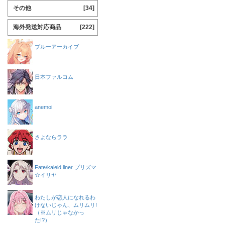
その他
[34]
海外発送対応商品
[222]
ブルーアーカイブ
日本ファルコム
anemoi
さよならララ
Fate/kaleid liner プリズマ
☆イリヤ
わたしが恋人になれるわ
けないじゃん、ムリムリ!
（※ムリじゃなかっ
た!?）