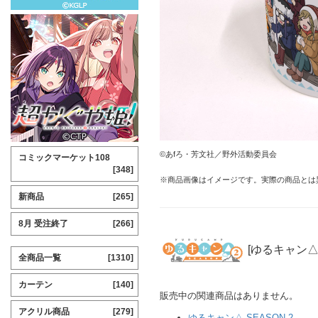
©あfろ・芳文社／野外活動委員会
コミックマーケット108
[348]
※商品画像はイメージです。実際の商品とは
新商品
[265]
8月 受注終了
[266]
[ゆるキャン△ 
全商品一覧
[1310]
カーテン
[140]
販売中の関連商品はありません。
アクリル商品
[279]
ゆるキャン△ SEASON 2