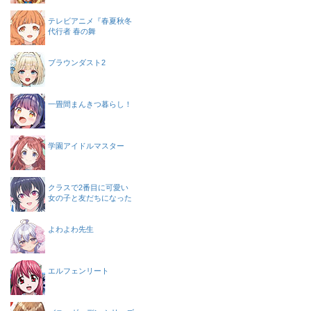
テレビアニメ『春夏秋冬
代行者 春の舞
ブラウンダスト2
一畳間まんきつ暮らし！
学園アイドルマスター
クラスで2番目に可愛い
女の子と友だちになった
よわよわ先生
エルフェンリート