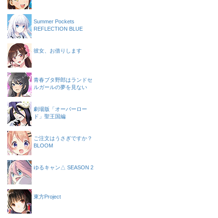
Summer Pockets
REFLECTION BLUE
彼女、お借りします
青春ブタ野郎はランドセ
ルガールの夢を見ない
劇場版「オーバーロー
ド」聖王国編
ご注文はうさぎですか？
BLOOM
ゆるキャン△ SEASON 2
東方Project