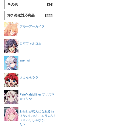
その他
[34]
海外発送対応商品
[222]
ブルーアーカイブ
日本ファルコム
anemoi
さよならララ
Fate/kaleid liner プリズマ
☆イリヤ
わたしが恋人になれるわ
けないじゃん、ムリムリ!
（※ムリじゃなかっ
た!?）