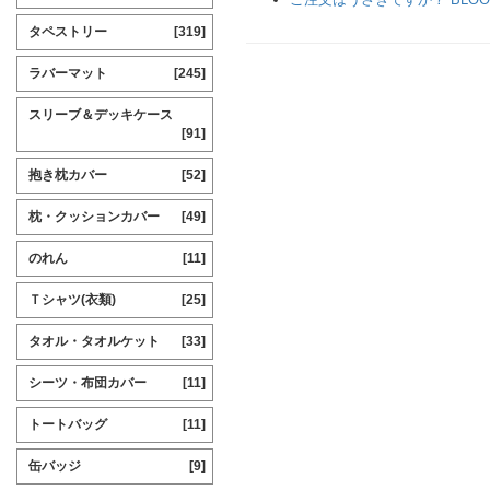
タペストリー
[319]
ラバーマット
[245]
スリーブ＆デッキケース
[91]
抱き枕カバー
[52]
枕・クッションカバー
[49]
のれん
[11]
Ｔシャツ(衣類)
[25]
タオル・タオルケット
[33]
シーツ・布団カバー
[11]
トートバッグ
[11]
缶バッジ
[9]