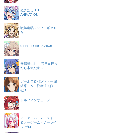
ぬきたし THE
ANIMATION
戦姫絶唱シンフォギアＸ
Ｖ
9-nine- Ruler’s Crown
無職転生Ⅲ ～異世界行っ
たら本気だす～
ガールズ＆パンツァー 最
終章 ＆ 戦車道大作
戦！
ドルフィンウェーブ
ノーゲーム・ノーライフ
＆ノーゲーム・ノーライ
フ ゼロ