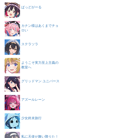
ばっどがーる
カナン様はあくまでチョ
ロい
ステラソラ
ようこそ実力至上主義の
教室へ
グリッドマン ユニバース
アズールレーン
少女終末旅行
私に天使が舞い降りた！