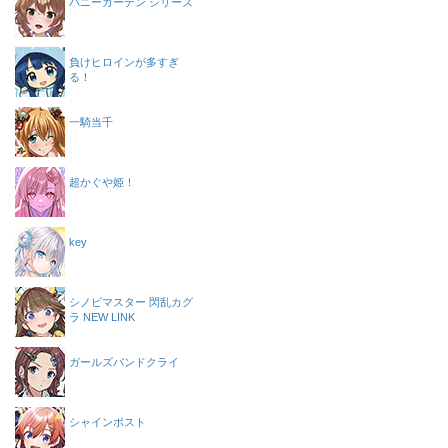
バニーガーデン シリーズ
負けヒロインが多すぎ
る！
一騎当千
超かぐや姫！
key
シノビマスター 閃乱カグ
ラ NEW LINK
ガールズバンドクライ
シャインポスト