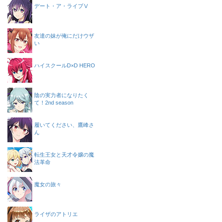
デート・ア・ライブⅤ
友達の妹が俺にだけウザ
い
ハイスクールD×D HERO
陰の実力者になりたく
て！2nd season
履いてください、鷹峰さ
ん
転生王女と天才令嬢の魔
法革命
魔女の旅々
ライザのアトリエ