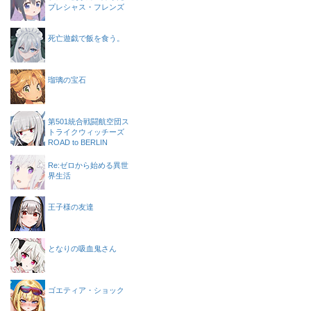
プレシャス・フレンズ
死亡遊戯で飯を食う。
瑠璃の宝石
第501統合戦闘航空団ス
トライクウィッチーズ
ROAD to BERLIN
Re:ゼロから始める異世
界生活
王子様の友達
となりの吸血鬼さん
ゴエティア・ショック