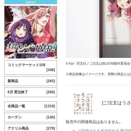
© Koi・芳文社／ご注文はBLOOM製作委員
コミックマーケット108
[348]
※商品画像はイメージです。実際の商品とは
新商品
[265]
8月 受注終了
[266]
[ご注文はうさ
全商品一覧
[1310]
カーテン
[140]
販売中の関連商品はありません。
アクリル商品
[279]
ご注文はうさぎですか？ BLOO