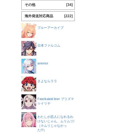
その他
[34]
海外発送対応商品
[222]
ブルーアーカイブ
日本ファルコム
anemoi
さよならララ
Fate/kaleid liner プリズマ
☆イリヤ
わたしが恋人になれるわ
けないじゃん、ムリムリ!
（※ムリじゃなかっ
た!?）