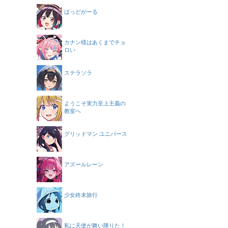
ばっどがーる
カナン様はあくまでチョ
ロい
ステラソラ
ようこそ実力至上主義の
教室へ
グリッドマン ユニバース
アズールレーン
少女終末旅行
私に天使が舞い降りた！