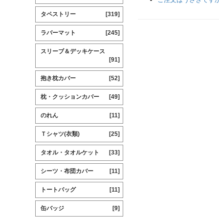
タペストリー
[319]
ラバーマット
[245]
スリーブ＆デッキケース
[91]
抱き枕カバー
[52]
枕・クッションカバー
[49]
のれん
[11]
Ｔシャツ(衣類)
[25]
タオル・タオルケット
[33]
シーツ・布団カバー
[11]
トートバッグ
[11]
缶バッジ
[9]