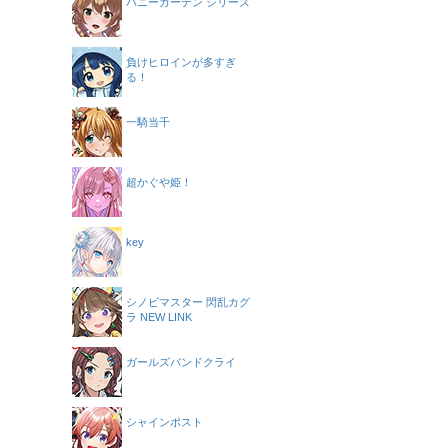
バニーガーデン シリーズ
負けヒロインが多すぎ
る！
一騎当千
超かぐや姫！
key
シノビマスター 閃乱カグ
ラ NEW LINK
ガールズバンドクライ
シャインポスト