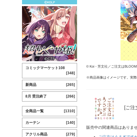
© Koi・芳文社／ご注文はBLO
コミックマーケット108
[348]
※商品画像はイメージです。実際
新商品
[265]
8月 受注終了
[266]
[ご注
全商品一覧
[1310]
カーテン
[140]
販売中の関連商品はありま
アクリル商品
[279]
ご注文はうさぎですか？