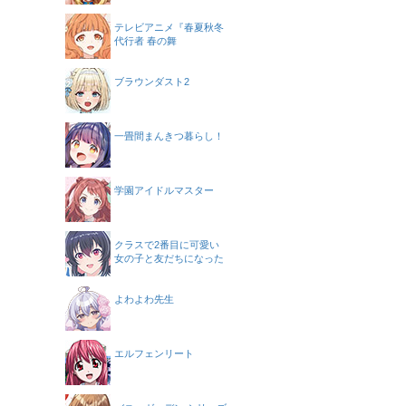
テレビアニメ『春夏秋冬
代行者 春の舞
ブラウンダスト2
一畳間まんきつ暮らし！
学園アイドルマスター
クラスで2番目に可愛い
女の子と友だちになった
よわよわ先生
エルフェンリート