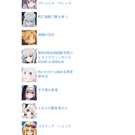
プレシャス・フレンズ
死亡遊戯で飯を食う。
瑠璃の宝石
第501統合戦闘航空団ス
トライクウィッチーズ
ROAD to BERLIN
Re:ゼロから始める異世
界生活
王子様の友達
となりの吸血鬼さん
ゴエティア・ショック