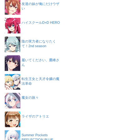
友達の妹が俺にだけウザ
い
ハイスクールD×D HERO
陰の実力者になりたく
て！2nd season
履いてください、鷹峰さ
ん
転生王女と天才令嬢の魔
法革命
魔女の旅々
ライザのアトリエ
Summer Pockets
REFLECTION BLUE