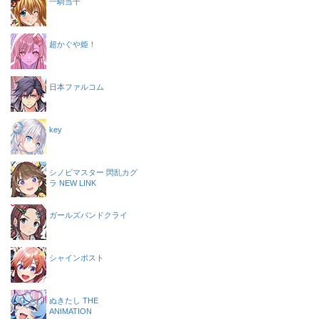
一騎当千
超かぐや姫！
日本ファルコム
key
シノビマスター 閃乱カグ
ラ NEW LINK
ガールズバンドクライ
シャインポスト
ぬきたし THE
ANIMATION