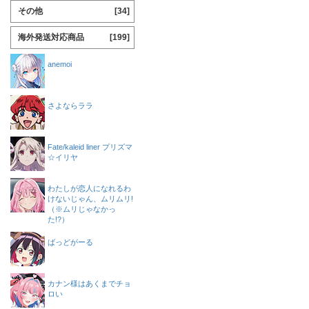
その他
[34]
海外発送対応商品
[199]
anemoi
さよならララ
Fate/kaleid liner プリズマ
☆イリヤ
わたしが恋人になれるわ
けないじゃん、ムリムリ!
（※ムリじゃなかっ
た!?）
ばっどがーる
カナン様はあくまでチョ
ロい