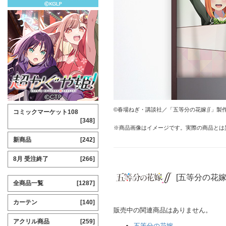
©春場ねぎ・講談社／「五等分の花嫁∬」製
コミックマーケット108
[348]
※商品画像はイメージです。実際の商品とは
新商品
[242]
8月 受注終了
[266]
[五等分の花嫁
全商品一覧
[1287]
カーテン
[140]
販売中の関連商品はありません。
アクリル商品
[259]
五等分の花嫁