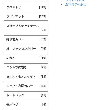
五等分の花嫁∬
タペストリー
[319]
ラバーマット
[243]
スリーブ＆デッキケース
[91]
抱き枕カバー
[52]
枕・クッションカバー
[49]
のれん
[10]
Ｔシャツ(衣類)
[25]
タオル・タオルケット
[33]
シーツ・布団カバー
[11]
トートバッグ
[11]
缶バッジ
[9]