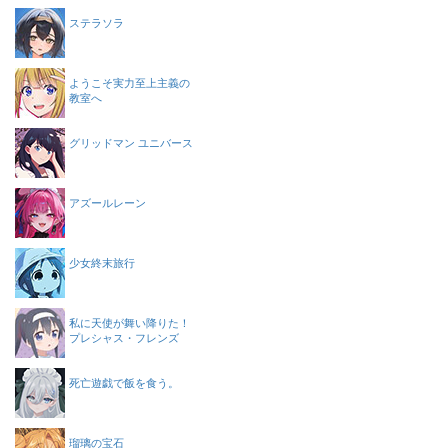
ステラソラ
ようこそ実力至上主義の
教室へ
グリッドマン ユニバース
アズールレーン
少女終末旅行
私に天使が舞い降りた！
プレシャス・フレンズ
死亡遊戯で飯を食う。
瑠璃の宝石