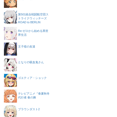
第501統合戦闘航空団ス
トライクウィッチーズ
ROAD to BERLIN
Re:ゼロから始める異世
界生活
王子様の友達
となりの吸血鬼さん
ゴエティア・ショック
テレビアニメ『春夏秋冬
代行者 春の舞
ブラウンダスト2