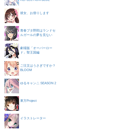
彼女、お借りします
青春ブタ野郎はランドセ
ルガールの夢を見ない
劇場版「オーバーロー
ド」聖王国編
ご注文はうさぎですか？
BLOOM
ゆるキャン△ SEASON 2
東方Project
イラストレーター