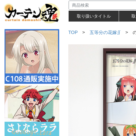
取り扱いタイトル
取
TOP
>
五等分の花嫁∬
> 