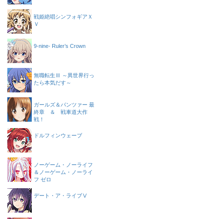
戦姫絶唱シンフォギアＸ
Ｖ
9-nine- Ruler’s Crown
無職転生Ⅲ ～異世界行っ
たら本気だす～
ガールズ＆パンツァー 最
終章 ＆ 戦車道大作
戦！
ドルフィンウェーブ
ノーゲーム・ノーライフ
＆ノーゲーム・ノーライ
フ ゼロ
デート・ア・ライブⅤ