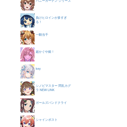
バニーガーデン シリーズ
負けヒロインが多すぎ
る！
一騎当千
超かぐや姫！
key
シノビマスター 閃乱カグ
ラ NEW LINK
ガールズバンドクライ
シャインポスト