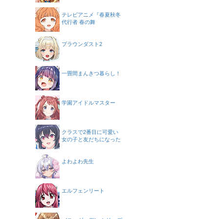
テレビアニメ『春夏秋冬
代行者 春の舞
ブラウンダスト2
一畳間まんきつ暮らし！
学園アイドルマスター
クラスで2番目に可愛い
女の子と友だちになった
よわよわ先生
エルフェンリート