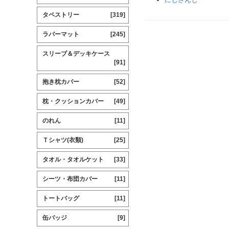
タペストリー
[319]
ラバーマット
[245]
スリーブ＆デッキケース
[91]
抱き枕カバー
[52]
枕・クッションカバー
[49]
のれん
[11]
Ｔシャツ(衣類)
[25]
タオル・タオルケット
[33]
シーツ・布団カバー
[11]
トートバッグ
[11]
缶バッジ
[9]