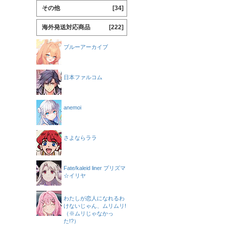
その他
[34]
海外発送対応商品
[222]
ブルーアーカイブ
日本ファルコム
anemoi
さよならララ
Fate/kaleid liner プリズマ
☆イリヤ
わたしが恋人になれるわ
けないじゃん、ムリムリ!
（※ムリじゃなかっ
た!?）