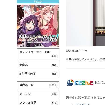
©ANYCOLOR, Inc.
コミックマーケット108
[348]
※商品画像はイメージです。実際
新商品
[265]
8月 受注終了
[266]
[にじ
全商品一覧
[1310]
カーテン
[140]
販売中の関連商品はありま
アクリル商品
[279]
にじさんじ