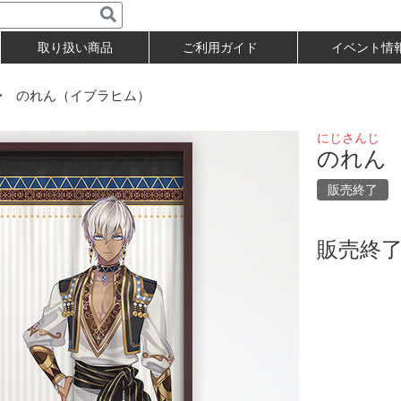
取り扱い商品
ご利用ガイド
イベント情
 のれん（イブラヒム）
にじさんじ
のれん
販売終了
販売終