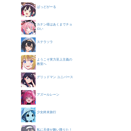
ばっどがーる
カナン様はあくまでチョ
ロい
ステラソラ
ようこそ実力至上主義の
教室へ
グリッドマン ユニバース
アズールレーン
少女終末旅行
私に天使が舞い降りた！