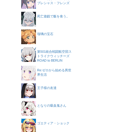
プレシャス・フレンズ
死亡遊戯で飯を食う。
瑠璃の宝石
第501統合戦闘航空団ス
トライクウィッチーズ
ROAD to BERLIN
Re:ゼロから始める異世
界生活
王子様の友達
となりの吸血鬼さん
ゴエティア・ショック