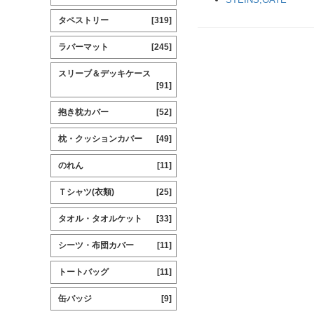
タペストリー
[319]
ラバーマット
[245]
スリーブ＆デッキケース
[91]
抱き枕カバー
[52]
枕・クッションカバー
[49]
のれん
[11]
Ｔシャツ(衣類)
[25]
タオル・タオルケット
[33]
シーツ・布団カバー
[11]
トートバッグ
[11]
缶バッジ
[9]