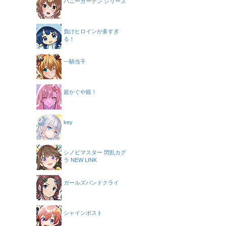
バニーガーデン シリーズ
負けヒロインが多すぎ
る！
一騎当千
超かぐや姫！
key
シノビマスター 閃乱カグ
ラ NEW LINK
ガールズバンドクライ
シャインポスト