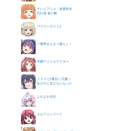
テレビアニメ『春夏秋冬
代行者 春の舞
ブラウンダスト2
一畳間まんきつ暮らし！
学園アイドルマスター
クラスで2番目に可愛い
女の子と友だちになった
よわよわ先生
エルフェンリート