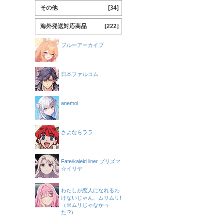
その他
[34]
海外発送対応商品
[222]
ブルーアーカイブ
日本ファルコム
anemoi
さよならララ
Fate/kaleid liner プリズマ
☆イリヤ
わたしが恋人になれるわ
けないじゃん、ムリムリ!
（※ムリじゃなかっ
た!?）