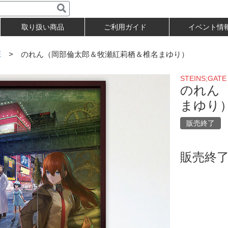
取り扱い商品
ご利用ガイド
イベント情
E
> のれん（岡部倫太郎＆牧瀬紅莉栖＆椎名まゆり）
STEINS;GATE
のれん
まゆり
販売終了
販売終