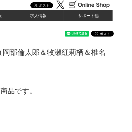
報
求人情報
サポート他
（岡部倫太郎＆牧瀬紅莉栖＆椎名
）
了商品です。