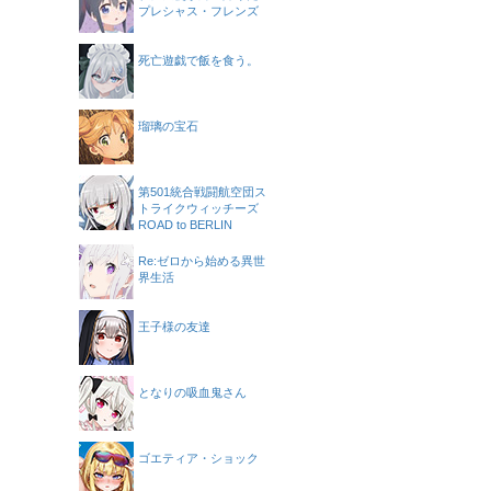
プレシャス・フレンズ
死亡遊戯で飯を食う。
瑠璃の宝石
第501統合戦闘航空団ス
トライクウィッチーズ
ROAD to BERLIN
Re:ゼロから始める異世
界生活
王子様の友達
となりの吸血鬼さん
ゴエティア・ショック