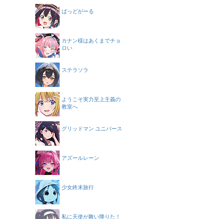
ばっどがーる
カナン様はあくまでチョ
ロい
ステラソラ
ようこそ実力至上主義の
教室へ
グリッドマン ユニバース
アズールレーン
少女終末旅行
私に天使が舞い降りた！