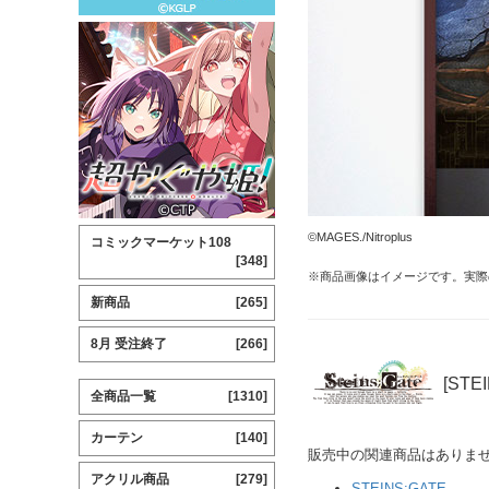
©MAGES./Nitroplus
コミックマーケット108
[348]
※商品画像はイメージです。実際
新商品
[265]
8月 受注終了
[266]
[STE
全商品一覧
[1310]
カーテン
[140]
販売中の関連商品はありま
アクリル商品
[279]
STEINS;GATE