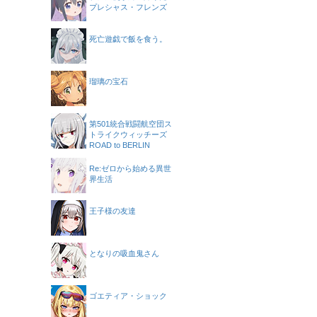
プレシャス・フレンズ
死亡遊戯で飯を食う。
瑠璃の宝石
第501統合戦闘航空団ス
トライクウィッチーズ
ROAD to BERLIN
Re:ゼロから始める異世
界生活
王子様の友達
となりの吸血鬼さん
ゴエティア・ショック