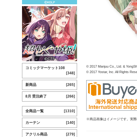
© 2017 Manjuu Co., Ltd. & YongShi
コミックマーケット108
© 2017 Yostar, Inc. All Rights Res
[348]
新商品
[265]
8月 受注終了
[266]
全商品一覧
[1310]
※商品画像はイメージです。実際
カーテン
[140]
アクリル商品
[279]