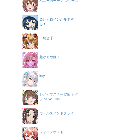
バニーガーデン シリーズ
負けヒロインが多すぎ
る！
一騎当千
超かぐや姫！
key
シノビマスター 閃乱カグ
ラ NEW LINK
ガールズバンドクライ
シャインポスト