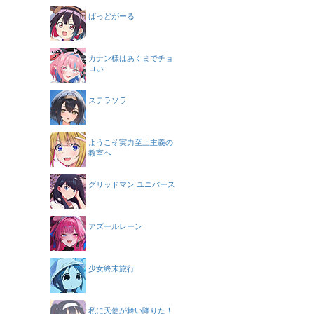
ばっどがーる
カナン様はあくまでチョ
ロい
ステラソラ
ようこそ実力至上主義の
教室へ
グリッドマン ユニバース
アズールレーン
少女終末旅行
私に天使が舞い降りた！