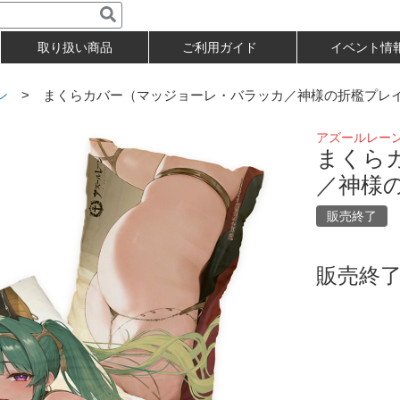
取り扱い商品
ご利用ガイド
イベント情
ン
> まくらカバー（マッジョーレ・バラッカ／神様の折檻プレ
アズールレー
まくら
／神様
販売終了
販売終