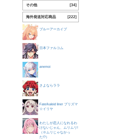
その他
[34]
海外発送対応商品
[222]
ブルーアーカイブ
日本ファルコム
anemoi
さよならララ
Fate/kaleid liner プリズマ
☆イリヤ
わたしが恋人になれるわ
けないじゃん、ムリムリ!
（※ムリじゃなかっ
た!?）