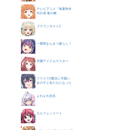
テレビアニメ『春夏秋冬
代行者 春の舞
ブラウンダスト2
一畳間まんきつ暮らし！
学園アイドルマスター
クラスで2番目に可愛い
女の子と友だちになった
よわよわ先生
エルフェンリート