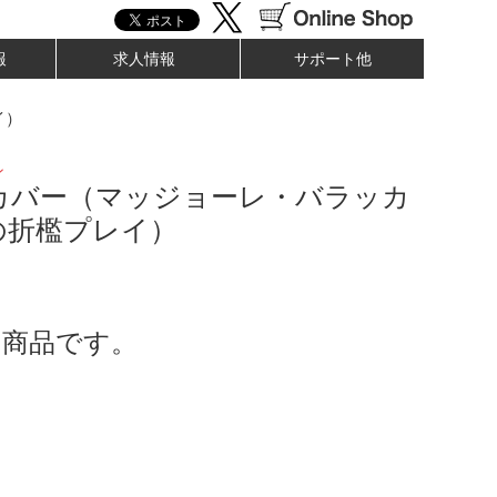
報
求人情報
サポート他
イ）
ン
カバー（マッジョーレ・バラッカ
の折檻プレイ）
了商品です。