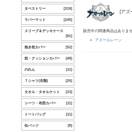
タペストリー
[319]
[アズ
ラバーマット
[245]
販売中の関連商品はありま
スリーブ＆デッキケース
[91]
アズールレーン
抱き枕カバー
[52]
枕・クッションカバー
[49]
のれん
[11]
Ｔシャツ(衣類)
[25]
タオル・タオルケット
[33]
シーツ・布団カバー
[11]
トートバッグ
[11]
缶バッジ
[9]