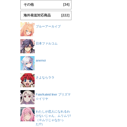
その他
[34]
海外発送対応商品
[222]
ブルーアーカイブ
日本ファルコム
anemoi
さよならララ
Fate/kaleid liner プリズマ
☆イリヤ
わたしが恋人になれるわ
けないじゃん、ムリムリ!
（※ムリじゃなかっ
た!?）