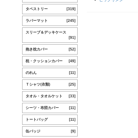
タペストリー
[319]
ラバーマット
[245]
スリーブ＆デッキケース
[91]
抱き枕カバー
[52]
枕・クッションカバー
[49]
のれん
[11]
Ｔシャツ(衣類)
[25]
タオル・タオルケット
[33]
シーツ・布団カバー
[11]
トートバッグ
[11]
缶バッジ
[9]