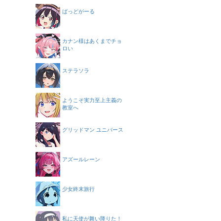
ばっどがーる
カナン様はあくまでチョ
ロい
ステラソラ
ようこそ実力至上主義の
教室へ
グリッドマン ユニバース
アズールレーン
少女終末旅行
私に天使が舞い降りた！