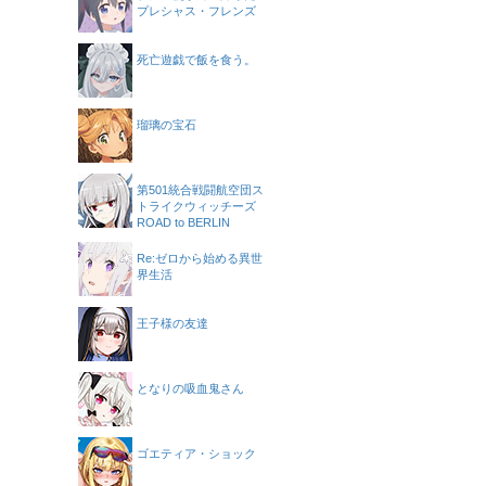
プレシャス・フレンズ
死亡遊戯で飯を食う。
瑠璃の宝石
第501統合戦闘航空団ス
トライクウィッチーズ
ROAD to BERLIN
Re:ゼロから始める異世
界生活
王子様の友達
となりの吸血鬼さん
ゴエティア・ショック