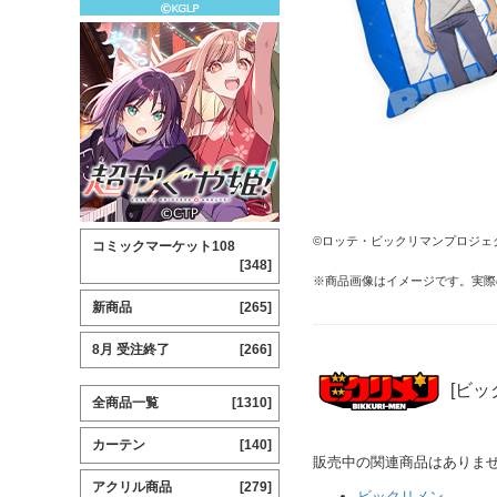
©ロッテ・ビックリマンプロジェ
コミックマーケット108
[348]
※商品画像はイメージです。実際
新商品
[265]
8月 受注終了
[266]
[ビッ
全商品一覧
[1310]
カーテン
[140]
販売中の関連商品はありま
アクリル商品
[279]
ビックリメン