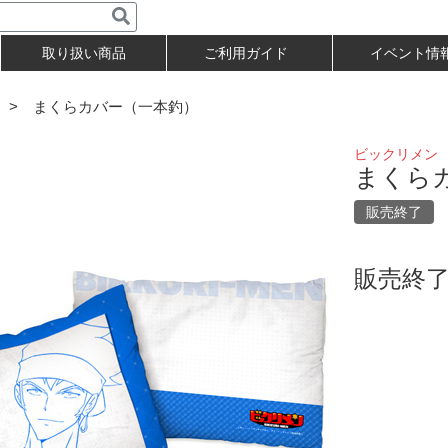
取り扱い商品
ご利用ガイド
イベント情
> まくらカバー（一本釣）
ビックリメン
まくら
販売終了
販売終