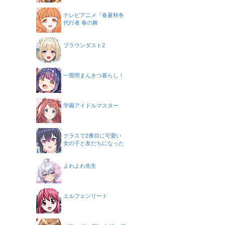
テレビアニメ『春夏秋冬
代行者 春の舞
ブラウンダスト2
一畳間まんきつ暮らし！
学園アイドルマスター
クラスで2番目に可愛い
女の子と友だちになった
よわよわ先生
エルフェンリート