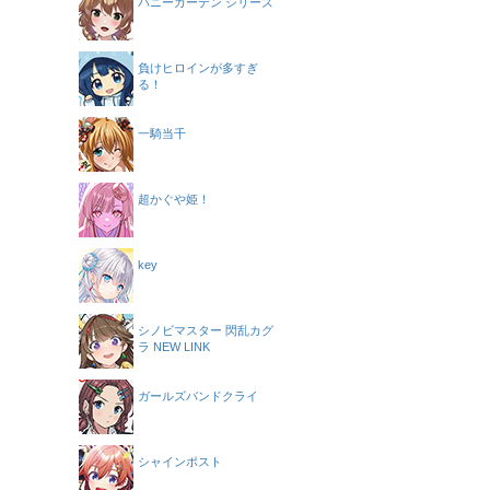
バニーガーデン シリーズ
負けヒロインが多すぎ
る！
一騎当千
超かぐや姫！
key
シノビマスター 閃乱カグ
ラ NEW LINK
ガールズバンドクライ
シャインポスト