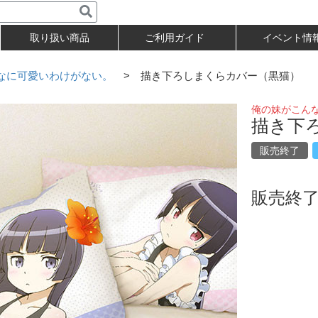
取り扱い商品
ご利用ガイド
イベント情
なに可愛いわけがない。
> 描き下ろしまくらカバー（黒猫）
俺の妹がこん
描き下
販売終了
販売終