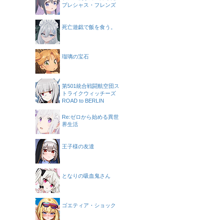
プレシャス・フレンズ
死亡遊戯で飯を食う。
瑠璃の宝石
第501統合戦闘航空団ス
トライクウィッチーズ
ROAD to BERLIN
Re:ゼロから始める異世
界生活
王子様の友達
となりの吸血鬼さん
ゴエティア・ショック