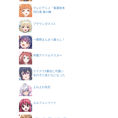
テレビアニメ『春夏秋冬
代行者 春の舞
ブラウンダスト2
一畳間まんきつ暮らし！
学園アイドルマスター
クラスで2番目に可愛い
女の子と友だちになった
よわよわ先生
エルフェンリート