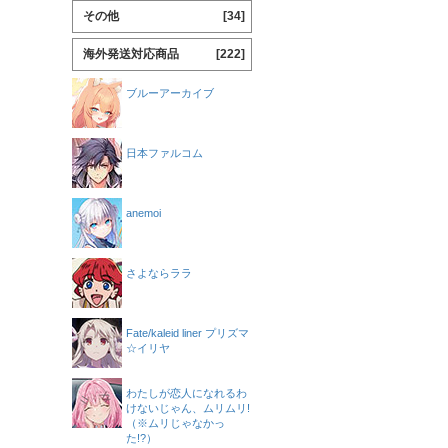
その他
[34]
海外発送対応商品
[222]
ブルーアーカイブ
日本ファルコム
anemoi
さよならララ
Fate/kaleid liner プリズマ
☆イリヤ
わたしが恋人になれるわ
けないじゃん、ムリムリ!
（※ムリじゃなかっ
た!?）