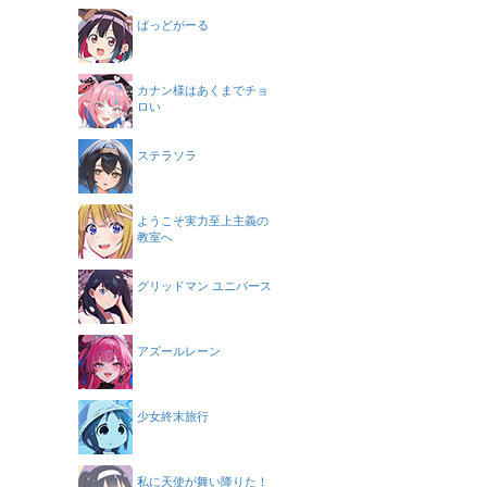
ばっどがーる
カナン様はあくまでチョ
ロい
ステラソラ
ようこそ実力至上主義の
教室へ
グリッドマン ユニバース
アズールレーン
少女終末旅行
私に天使が舞い降りた！