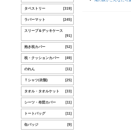
タペストリー
[319]
ラバーマット
[245]
スリーブ＆デッキケース
[91]
抱き枕カバー
[52]
枕・クッションカバー
[49]
のれん
[11]
Ｔシャツ(衣類)
[25]
タオル・タオルケット
[33]
シーツ・布団カバー
[11]
トートバッグ
[11]
缶バッジ
[9]