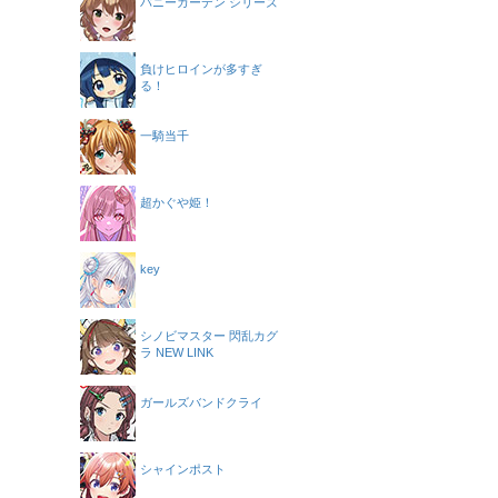
バニーガーデン シリーズ
負けヒロインが多すぎ
る！
一騎当千
超かぐや姫！
key
シノビマスター 閃乱カグ
ラ NEW LINK
ガールズバンドクライ
シャインポスト