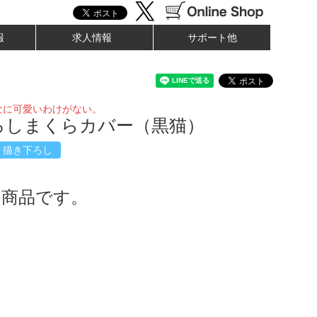
報
求人情報
サポート他
なに可愛いわけがない。
ろしまくらカバー（黒猫）
描き下ろし
了商品です。