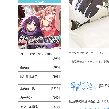
© 伏見つかさ/アスキー・メディ
コミックマーケット108
[348]
※商品画像はイメージです。実際
新商品
[265]
8月 受注終了
[266]
[俺の
全商品一覧
[1310]
カーテン
[140]
販売中の関連商品はありま
アクリル商品
[279]
俺の妹がこんなに可