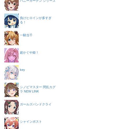
バニーガーデン シリーズ
負けヒロインが多すぎ
る！
一騎当千
超かぐや姫！
key
シノビマスター 閃乱カグ
ラ NEW LINK
ガールズバンドクライ
シャインポスト