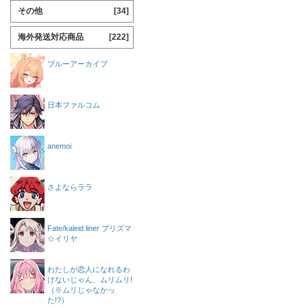
その他
[34]
海外発送対応商品
[222]
ブルーアーカイブ
日本ファルコム
anemoi
さよならララ
Fate/kaleid liner プリズマ
☆イリヤ
わたしが恋人になれるわ
けないじゃん、ムリムリ!
（※ムリじゃなかっ
た!?）