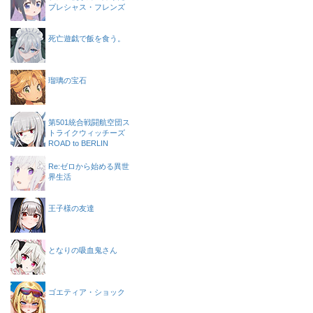
プレシャス・フレンズ
死亡遊戯で飯を食う。
瑠璃の宝石
第501統合戦闘航空団ス
トライクウィッチーズ
ROAD to BERLIN
Re:ゼロから始める異世
界生活
王子様の友達
となりの吸血鬼さん
ゴエティア・ショック