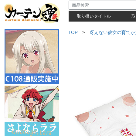
取り扱いタイトル
取
TOP
>
冴えない彼女の育てかた 