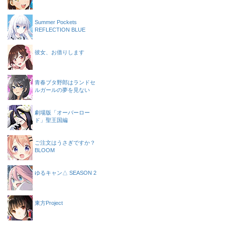
Summer Pockets
REFLECTION BLUE
彼女、お借りします
青春ブタ野郎はランドセ
ルガールの夢を見ない
劇場版「オーバーロー
ド」聖王国編
ご注文はうさぎですか？
BLOOM
ゆるキャン△ SEASON 2
東方Project