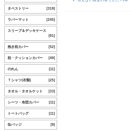
タペストリー
[319]
ラバーマット
[245]
スリーブ＆デッキケース
[91]
抱き枕カバー
[52]
枕・クッションカバー
[49]
のれん
[11]
Ｔシャツ(衣類)
[25]
タオル・タオルケット
[33]
シーツ・布団カバー
[11]
トートバッグ
[11]
缶バッジ
[9]