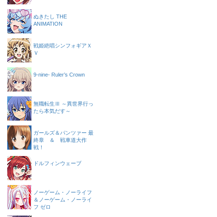
ぬきたし THE
ANIMATION
戦姫絶唱シンフォギアＸ
Ｖ
9-nine- Ruler’s Crown
無職転生Ⅲ ～異世界行っ
たら本気だす～
ガールズ＆パンツァー 最
終章 ＆ 戦車道大作
戦！
ドルフィンウェーブ
ノーゲーム・ノーライフ
＆ノーゲーム・ノーライ
フ ゼロ