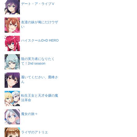
デート・ア・ライブⅤ
友達の妹が俺にだけウザ
い
ハイスクールD×D HERO
陰の実力者になりたく
て！2nd season
履いてください、鷹峰さ
ん
転生王女と天才令嬢の魔
法革命
魔女の旅々
ライザのアトリエ