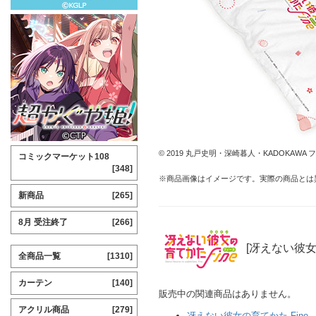
© 2019 丸戸史明・深崎暮人・KADOKA
コミックマーケット108
[348]
※商品画像はイメージです。実際の商品とは
新商品
[265]
8月 受注終了
[266]
[冴えない彼女
全商品一覧
[1310]
カーテン
[140]
販売中の関連商品はありません。
アクリル商品
[279]
冴えない彼女の育てかた Fine