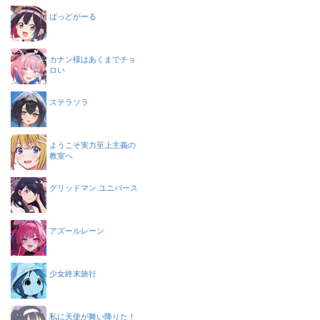
ばっどがーる
カナン様はあくまでチョ
ロい
ステラソラ
ようこそ実力至上主義の
教室へ
グリッドマン ユニバース
アズールレーン
少女終末旅行
私に天使が舞い降りた！