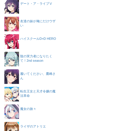
デート・ア・ライブⅤ
友達の妹が俺にだけウザ
い
ハイスクールD×D HERO
陰の実力者になりたく
て！2nd season
履いてください、鷹峰さ
ん
転生王女と天才令嬢の魔
法革命
魔女の旅々
ライザのアトリエ