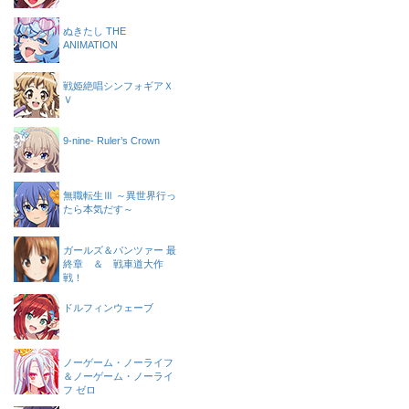
ぬきたし THE
ANIMATION
戦姫絶唱シンフォギアＸ
Ｖ
9-nine- Ruler’s Crown
無職転生Ⅲ ～異世界行っ
たら本気だす～
ガールズ＆パンツァー 最
終章 ＆ 戦車道大作
戦！
ドルフィンウェーブ
ノーゲーム・ノーライフ
＆ノーゲーム・ノーライ
フ ゼロ