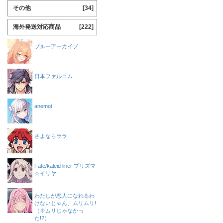
その他
[34]
海外発送対応商品
[222]
ブルーアーカイブ
日本ファルコム
anemoi
さよならララ
Fate/kaleid liner プリズマ
☆イリヤ
わたしが恋人になれるわ
けないじゃん、ムリムリ!
（※ムリじゃなかっ
た!?）