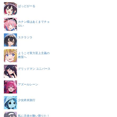
ばっどがーる
カナン様はあくまでチョ
ロい
ステラソラ
ようこそ実力至上主義の
教室へ
グリッドマン ユニバース
アズールレーン
少女終末旅行
私に天使が舞い降りた！