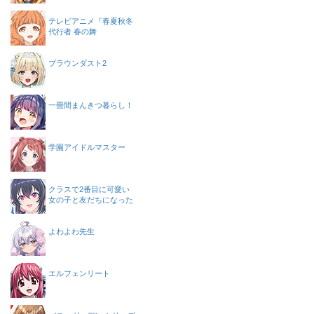
テレビアニメ『春夏秋冬
代行者 春の舞
ブラウンダスト2
一畳間まんきつ暮らし！
学園アイドルマスター
クラスで2番目に可愛い
女の子と友だちになった
よわよわ先生
エルフェンリート