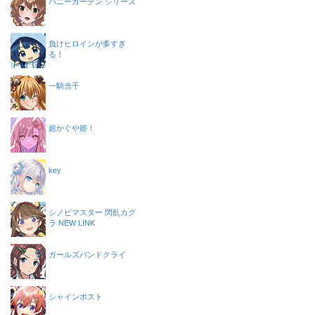
バニーガーデン シリーズ
負けヒロインが多すぎ
る！
一騎当千
超かぐや姫！
key
シノビマスター 閃乱カグ
ラ NEW LINK
ガールズバンドクライ
シャインポスト