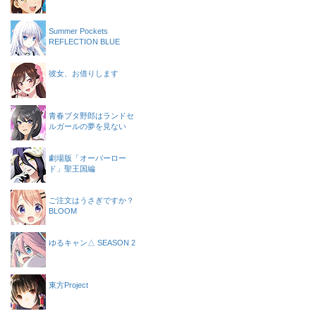
Summer Pockets
REFLECTION BLUE
彼女、お借りします
青春ブタ野郎はランドセ
ルガールの夢を見ない
劇場版「オーバーロー
ド」聖王国編
ご注文はうさぎですか？
BLOOM
ゆるキャン△ SEASON 2
東方Project