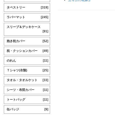
タペストリー
[319]
ラバーマット
[245]
スリーブ＆デッキケース
[91]
抱き枕カバー
[52]
枕・クッションカバー
[49]
のれん
[11]
Ｔシャツ(衣類)
[25]
タオル・タオルケット
[33]
シーツ・布団カバー
[11]
トートバッグ
[11]
缶バッジ
[9]