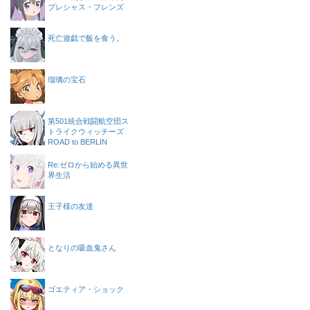
プレシャス・フレンズ
死亡遊戯で飯を食う。
瑠璃の宝石
第501統合戦闘航空団ス
トライクウィッチーズ
ROAD to BERLIN
Re:ゼロから始める異世
界生活
王子様の友達
となりの吸血鬼さん
ゴエティア・ショック