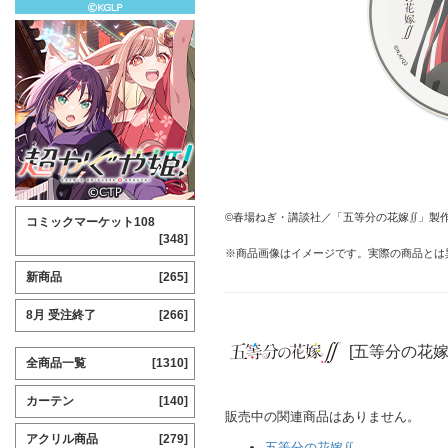
©春場ねぎ・講談社／「五等分の花嫁∬」製
コミックマーケット108
[348]
※商品画像はイメージです。実際の商品とは
新商品
[265]
8月 受注終了
[266]
[五等分の花嫁
全商品一覧
[1310]
カーテン
[140]
販売中の関連商品はありません。
アクリル商品
[279]
五等分の花嫁∬