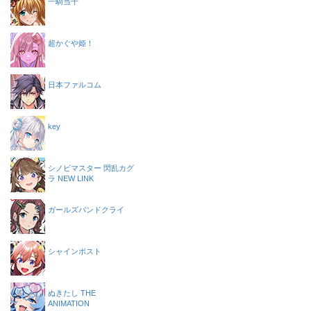
一騎当千
超かぐや姫！
日本ファルコム
key
シノビマスター 閃乱カグ
ラ NEW LINK
ガールズバンドクライ
シャインポスト
ぬきたし THE
ANIMATION