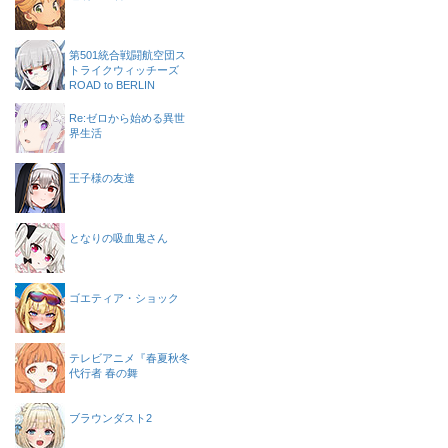
第501統合戦闘航空団ス
トライクウィッチーズ
ROAD to BERLIN
Re:ゼロから始める異世
界生活
王子様の友達
となりの吸血鬼さん
ゴエティア・ショック
テレビアニメ『春夏秋冬
代行者 春の舞
ブラウンダスト2