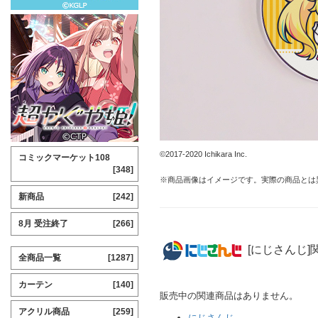
©2017-2020 Ichikara Inc.
コミックマーケット108
[348]
※商品画像はイメージです。実際の商品とは
新商品
[242]
8月 受注終了
[266]
[にじさんじ]
全商品一覧
[1287]
カーテン
[140]
販売中の関連商品はありません。
アクリル商品
[259]
にじさんじ