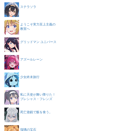
ステラソラ
ようこそ実力至上主義の
教室へ
グリッドマン ユニバース
アズールレーン
少女終末旅行
私に天使が舞い降りた！
プレシャス・フレンズ
死亡遊戯で飯を食う。
瑠璃の宝石