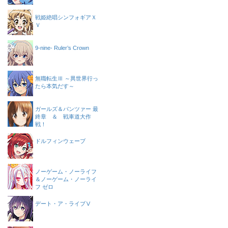
戦姫絶唱シンフォギアＸ
Ｖ
9-nine- Ruler’s Crown
無職転生Ⅲ ～異世界行っ
たら本気だす～
ガールズ＆パンツァー 最
終章 ＆ 戦車道大作
戦！
ドルフィンウェーブ
ノーゲーム・ノーライフ
＆ノーゲーム・ノーライ
フ ゼロ
デート・ア・ライブⅤ