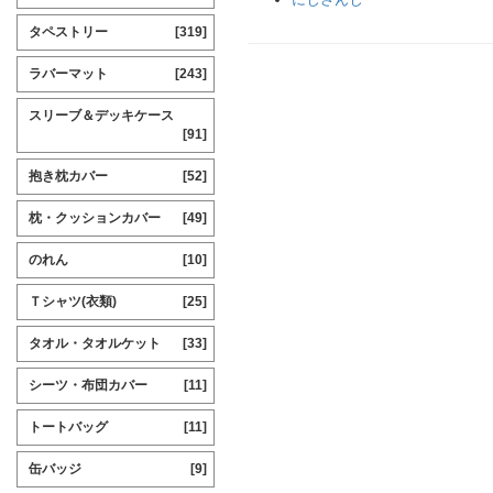
タペストリー
[319]
ラバーマット
[243]
スリーブ＆デッキケース
[91]
抱き枕カバー
[52]
枕・クッションカバー
[49]
のれん
[10]
Ｔシャツ(衣類)
[25]
タオル・タオルケット
[33]
シーツ・布団カバー
[11]
トートバッグ
[11]
缶バッジ
[9]