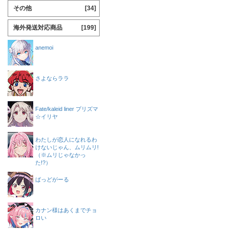
その他
[34]
海外発送対応商品
[199]
anemoi
さよならララ
Fate/kaleid liner プリズマ
☆イリヤ
わたしが恋人になれるわ
けないじゃん、ムリムリ!
（※ムリじゃなかっ
た!?）
ばっどがーる
カナン様はあくまでチョ
ロい