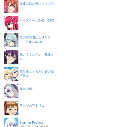
友達の妹が俺にだけウザ
い
ハイスクールD×D HERO
陰の実力者になりたく
て！2nd season
履いてください、鷹峰さ
ん
転生王女と天才令嬢の魔
法革命
魔女の旅々
ライザのアトリエ
Summer Pockets
REFLECTION BLUE