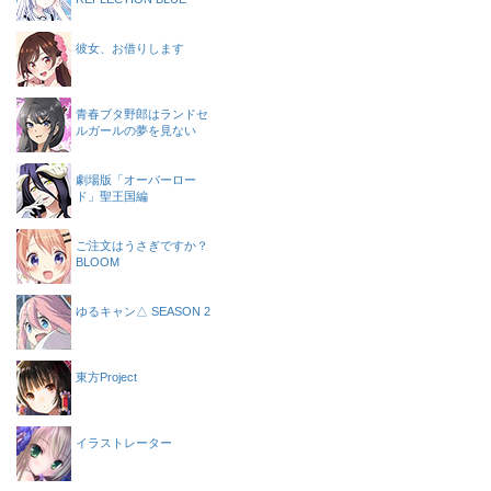
彼女、お借りします
青春ブタ野郎はランドセ
ルガールの夢を見ない
劇場版「オーバーロー
ド」聖王国編
ご注文はうさぎですか？
BLOOM
ゆるキャン△ SEASON 2
東方Project
イラストレーター