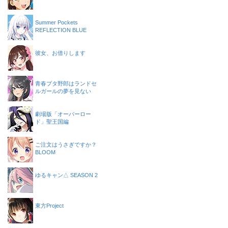
Summer Pockets
REFLECTION BLUE
彼女、お借りします
青春ブタ野郎はランドセ
ルガールの夢を見ない
劇場版「オーバーロー
ド」聖王国編
ご注文はうさぎですか？
BLOOM
ゆるキャン△ SEASON 2
東方Project