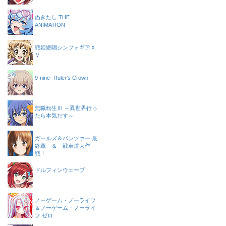
ぬきたし THE
ANIMATION
戦姫絶唱シンフォギアＸ
Ｖ
9-nine- Ruler’s Crown
無職転生Ⅲ ～異世界行っ
たら本気だす～
ガールズ＆パンツァー 最
終章 ＆ 戦車道大作
戦！
ドルフィンウェーブ
ノーゲーム・ノーライフ
＆ノーゲーム・ノーライ
フ ゼロ