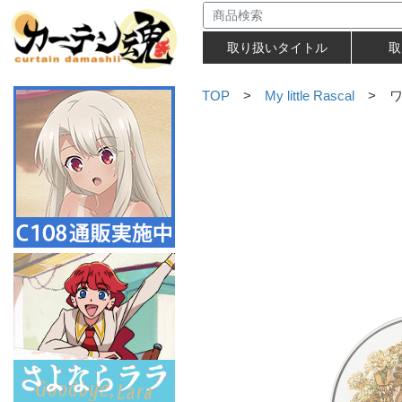
取り扱いタイトル
取
TOP
>
My little Rascal
> ワ