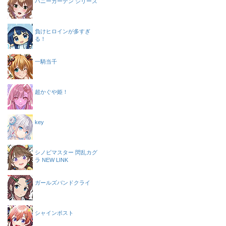
バニーガーデン シリーズ
負けヒロインが多すぎ
る！
一騎当千
超かぐや姫！
key
シノビマスター 閃乱カグ
ラ NEW LINK
ガールズバンドクライ
シャインポスト