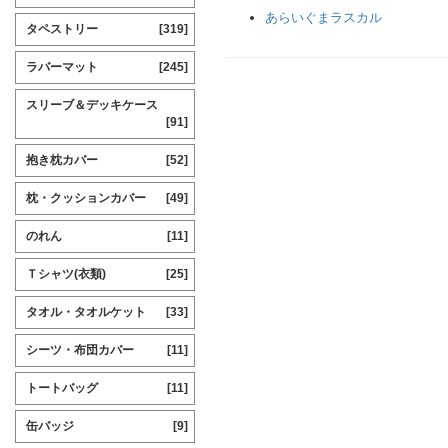
あらいぐまラスカル
タペストリー
[319]
ラバーマット
[245]
スリーブ＆デッキケース
[91]
抱き枕カバー
[52]
枕・クッションカバー
[49]
のれん
[11]
Ｔシャツ(衣類)
[25]
タオル・タオルケット
[33]
シーツ・布団カバー
[11]
トートバッグ
[11]
缶バッジ
[9]