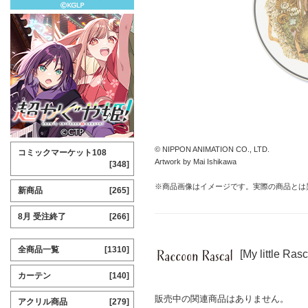
© NIPPON ANIMATION CO., LTD.
コミックマーケット108
Artwork by Mai Ishikawa
[348]
※商品画像はイメージです。実際の商品とは
新商品
[265]
8月 受注終了
[266]
全商品一覧
[1310]
[My little R
カーテン
[140]
販売中の関連商品はありません。
アクリル商品
[279]