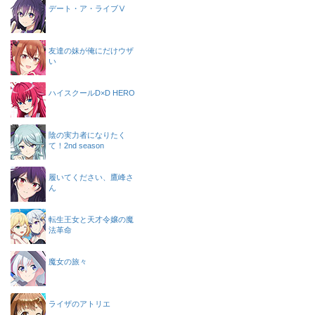
デート・ア・ライブⅤ
友達の妹が俺にだけウザ
い
ハイスクールD×D HERO
陰の実力者になりたく
て！2nd season
履いてください、鷹峰さ
ん
転生王女と天才令嬢の魔
法革命
魔女の旅々
ライザのアトリエ