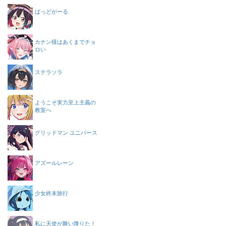
ばっどがーる
カナン様はあくまでチョ
ロい
ステラソラ
ようこそ実力至上主義の
教室へ
グリッドマン ユニバース
アズールレーン
少女終末旅行
私に天使が舞い降りた！