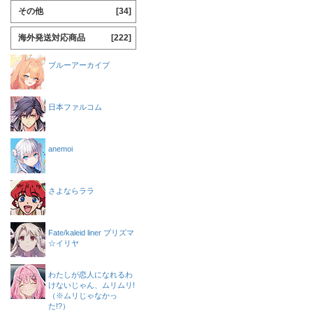
その他
[34]
海外発送対応商品
[222]
ブルーアーカイブ
日本ファルコム
anemoi
さよならララ
Fate/kaleid liner プリズマ
☆イリヤ
わたしが恋人になれるわ
けないじゃん、ムリムリ!
（※ムリじゃなかっ
た!?）