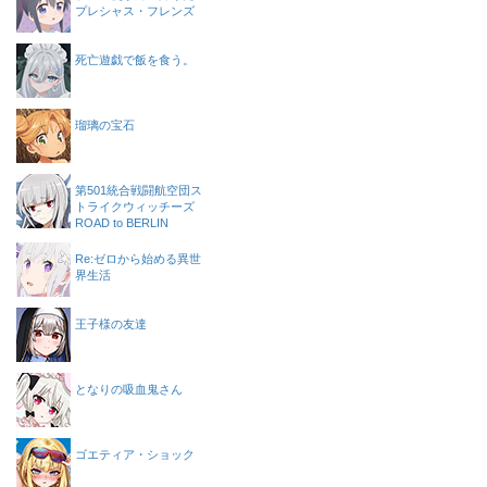
プレシャス・フレンズ
死亡遊戯で飯を食う。
瑠璃の宝石
第501統合戦闘航空団ス
トライクウィッチーズ
ROAD to BERLIN
Re:ゼロから始める異世
界生活
王子様の友達
となりの吸血鬼さん
ゴエティア・ショック