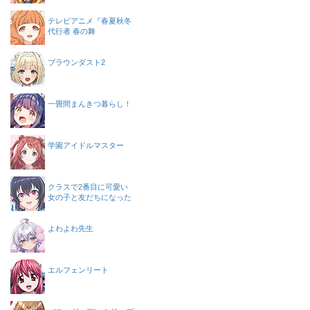
テレビアニメ『春夏秋冬
代行者 春の舞
ブラウンダスト2
一畳間まんきつ暮らし！
学園アイドルマスター
クラスで2番目に可愛い
女の子と友だちになった
よわよわ先生
エルフェンリート