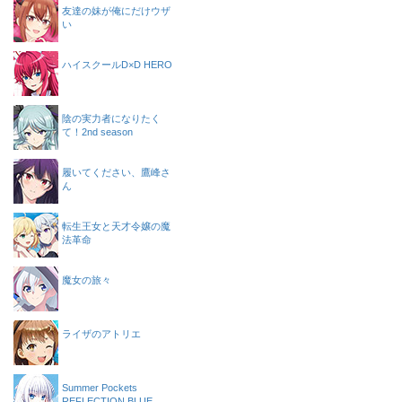
友達の妹が俺にだけウザ
い
ハイスクールD×D HERO
陰の実力者になりたく
て！2nd season
履いてください、鷹峰さ
ん
転生王女と天才令嬢の魔
法革命
魔女の旅々
ライザのアトリエ
Summer Pockets
REFLECTION BLUE