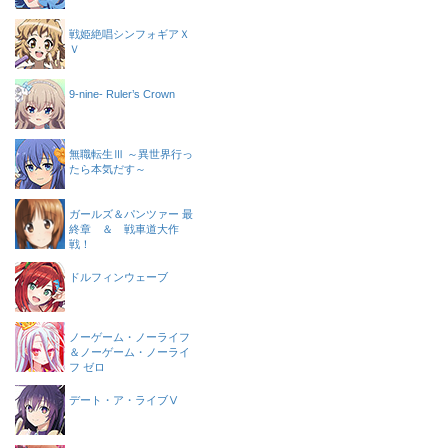
戦姫絶唱シンフォギアＸ
Ｖ
9-nine- Ruler’s Crown
無職転生Ⅲ ～異世界行っ
たら本気だす～
ガールズ＆パンツァー 最
終章 ＆ 戦車道大作
戦！
ドルフィンウェーブ
ノーゲーム・ノーライフ
＆ノーゲーム・ノーライ
フ ゼロ
デート・ア・ライブⅤ