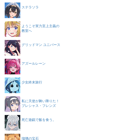
ステラソラ
ようこそ実力至上主義の
教室へ
グリッドマン ユニバース
アズールレーン
少女終末旅行
私に天使が舞い降りた！
プレシャス・フレンズ
死亡遊戯で飯を食う。
瑠璃の宝石