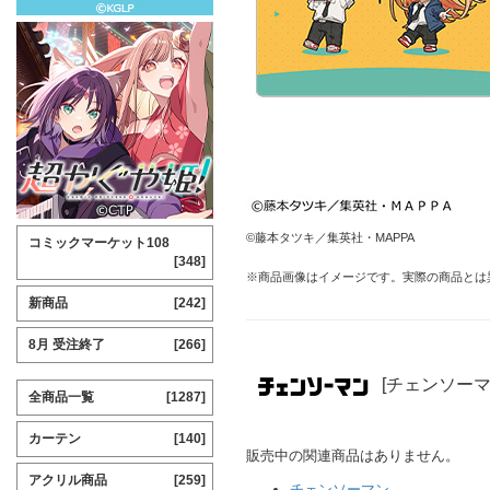
©藤本タツキ／集英社・MAPPA
コミックマーケット108
[348]
※商品画像はイメージです。実際の商品とは
新商品
[242]
8月 受注終了
[266]
[チェンソーマ
全商品一覧
[1287]
カーテン
[140]
販売中の関連商品はありません。
アクリル商品
[259]
チェンソーマン