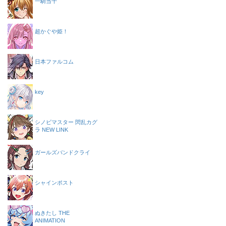
一騎当千
超かぐや姫！
日本ファルコム
key
シノビマスター 閃乱カグ
ラ NEW LINK
ガールズバンドクライ
シャインポスト
ぬきたし THE
ANIMATION