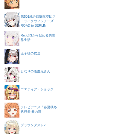
第501統合戦闘航空団ス
トライクウィッチーズ
ROAD to BERLIN
Re:ゼロから始める異世
界生活
王子様の友達
となりの吸血鬼さん
ゴエティア・ショック
テレビアニメ『春夏秋冬
代行者 春の舞
ブラウンダスト2