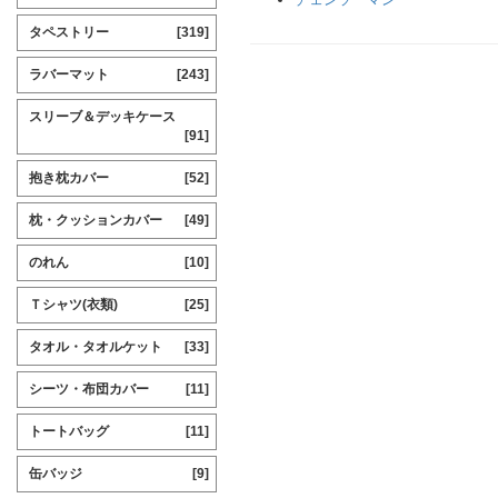
タペストリー
[319]
ラバーマット
[243]
スリーブ＆デッキケース
[91]
抱き枕カバー
[52]
枕・クッションカバー
[49]
のれん
[10]
Ｔシャツ(衣類)
[25]
タオル・タオルケット
[33]
シーツ・布団カバー
[11]
トートバッグ
[11]
缶バッジ
[9]