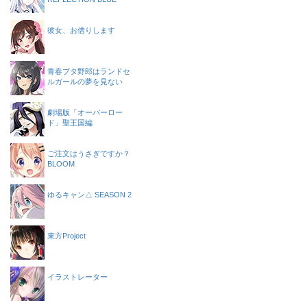
彼女、お借りします
青春ブタ野郎はランドセ
ルガールの夢を見ない
劇場版「オーバーロー
ド」聖王国編
ご注文はうさぎですか？
BLOOM
ゆるキャン△ SEASON 2
東方Project
イラストレーター