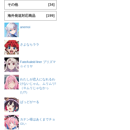
その他
[34]
海外発送対応商品
[199]
anemoi
さよならララ
Fate/kaleid liner プリズマ
☆イリヤ
わたしが恋人になれるわ
けないじゃん、ムリムリ!
（※ムリじゃなかっ
た!?）
ばっどがーる
カナン様はあくまでチョ
ロい