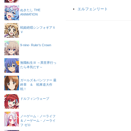
エルフェンリート
ぬきたし THE
ANIMATION
戦姫絶唱シンフォギアＸ
Ｖ
9-nine- Ruler’s Crown
無職転生Ⅲ ～異世界行っ
たら本気だす～
ガールズ＆パンツァー 最
終章 ＆ 戦車道大作
戦！
ドルフィンウェーブ
ノーゲーム・ノーライフ
＆ノーゲーム・ノーライ
フ ゼロ