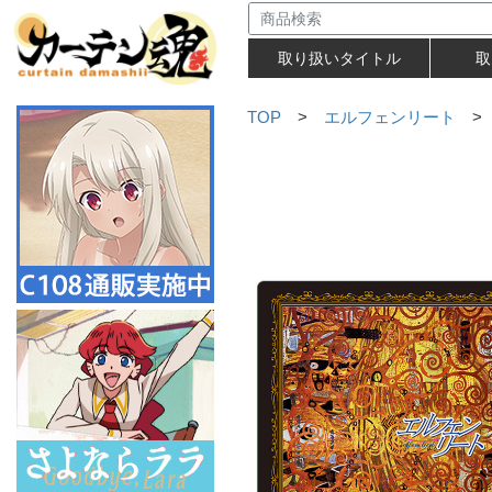
取り扱いタイトル
取
TOP
>
エルフェンリート
> 