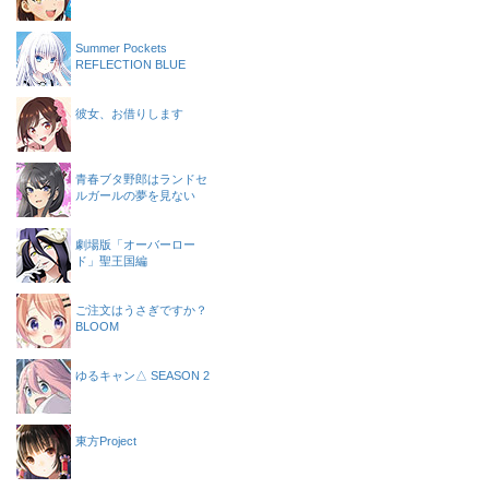
Summer Pockets
REFLECTION BLUE
彼女、お借りします
青春ブタ野郎はランドセ
ルガールの夢を見ない
劇場版「オーバーロー
ド」聖王国編
ご注文はうさぎですか？
BLOOM
ゆるキャン△ SEASON 2
東方Project