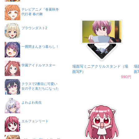
テレビアニメ『春夏秋冬
代行者 春の舞
ブラウンダスト2
一畳間まんきつ暮らし！
学園アイドルマスター
場面写ミニアクリルスタンド（場
場
面写F）
面
990円
クラスで2番目に可愛い
女の子と友だちになった
よわよわ先生
エルフェンリート