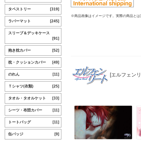
タペストリー
[319]
※商品画像はイメージです。実際の商品とは
ラバーマット
[245]
スリーブ＆デッキケース
[91]
抱き枕カバー
[52]
枕・クッションカバー
[49]
[エルフェンリ
のれん
[11]
Ｔシャツ(衣類)
[25]
タオル・タオルケット
[33]
シーツ・布団カバー
[11]
トートバッグ
[11]
缶バッジ
[9]