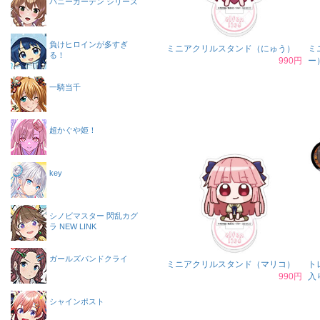
バニーガーデン シリーズ
負けヒロインが多すぎ
ミニアクリルスタンド（にゅう）
ミ
る！
990円
ー
一騎当千
超かぐや姫！
key
シノビマスター 閃乱カグ
ラ NEW LINK
ガールズバンドクライ
ミニアクリルスタンド（マリコ）
ト
990円
入
シャインポスト