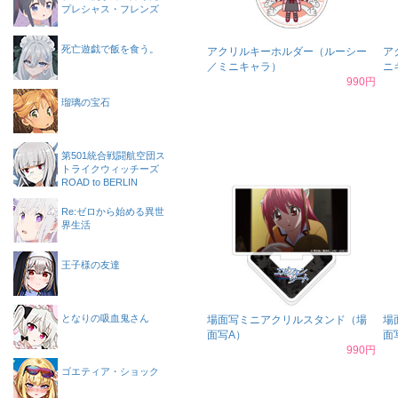
プレシャス・フレンズ
死亡遊戯で飯を食う。
アクリルキーホルダー（ルーシー
ア
／ミニキャラ）
ニ
990円
瑠璃の宝石
第501統合戦闘航空団ス
トライクウィッチーズ
ROAD to BERLIN
Re:ゼロから始める異世
界生活
王子様の友達
となりの吸血鬼さん
場面写ミニアクリルスタンド（場
場
面写A）
面
990円
ゴエティア・ショック