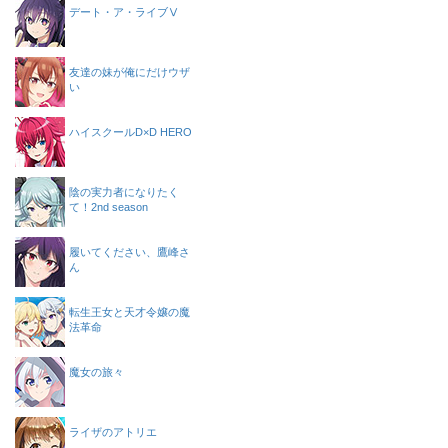
デート・ア・ライブⅤ
友達の妹が俺にだけウザ
い
ハイスクールD×D HERO
陰の実力者になりたく
て！2nd season
履いてください、鷹峰さ
ん
転生王女と天才令嬢の魔
法革命
魔女の旅々
ライザのアトリエ