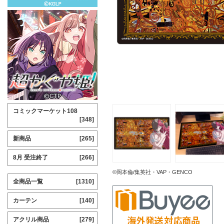
コミックマーケット108
[348]
新商品
[265]
8月 受注終了
[266]
©岡本倫/集英社・VAP・GENCO
全商品一覧
[1310]
カーテン
[140]
アクリル商品
[279]