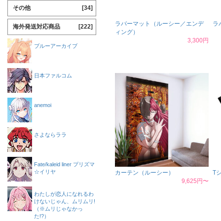
その他
[34]
ラバーマット（ルーシー／エンデ
ラ
海外発送対応商品
[222]
ィング）
3,300円
ブルーアーカイブ
日本ファルコム
anemoi
さよならララ
Fate/kaleid liner プリズマ
☆イリヤ
カーテン（ルーシー）
T
9,625円〜
わたしが恋人になれるわ
けないじゃん、ムリムリ!
（※ムリじゃなかっ
た!?）