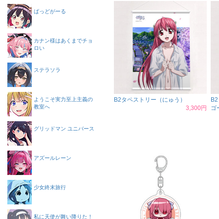
ばっどがーる
カナン様はあくまでチョ
ロい
ステラソラ
ようこそ実力至上主義の
B2タペストリー（にゅう）
B
教室へ
3,300円
ゴ
グリッドマン ユニバース
アズールレーン
少女終末旅行
私に天使が舞い降りた！