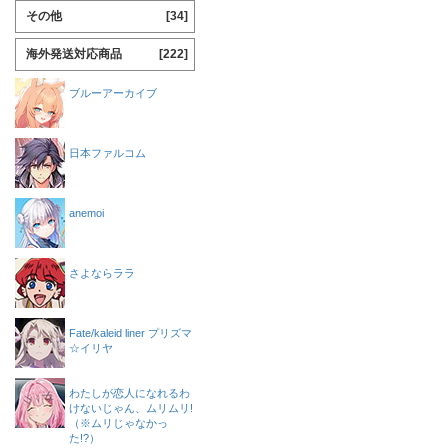
その他
[34]
海外発送対応商品
[222]
ブルーアーカイブ
日本ファルコム
anemoi
さよならララ
Fate/kaleid liner プリズマ
☆イリヤ
わたしが恋人になれるわ
けないじゃん、ムリムリ!
（※ムリじゃなかっ
た!?）