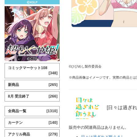
©ひびめし製作委員会
コミックマーケット108
[348]
※商品画像はイメージです。実際の商品とは
新商品
[265]
8月 受注終了
[266]
[日々は過ぎ
全商品一覧
[1310]
カーテン
[140]
販売中の関連商品はありません。
アクリル商品
[279]
日々は過ぎれど飯うまし