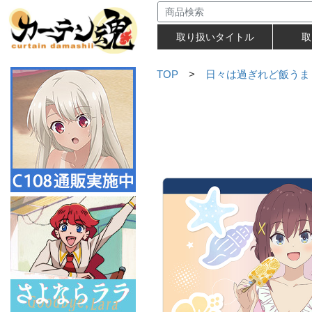
取り扱いタイトル
取
TOP
>
日々は過ぎれど飯うま