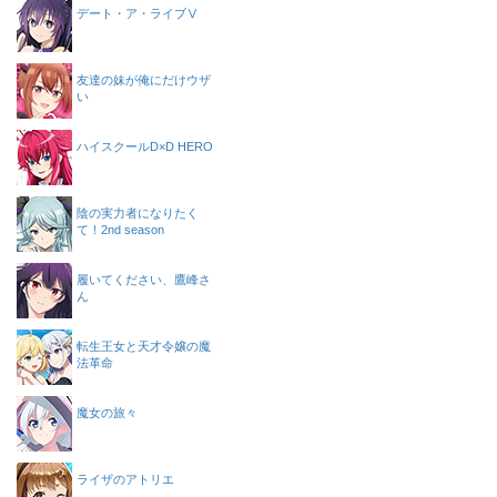
デート・ア・ライブⅤ
友達の妹が俺にだけウザ
い
ハイスクールD×D HERO
陰の実力者になりたく
て！2nd season
履いてください、鷹峰さ
ん
転生王女と天才令嬢の魔
法革命
魔女の旅々
ライザのアトリエ