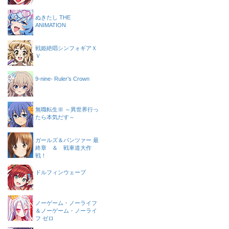
ぬきたし THE
ANIMATION
戦姫絶唱シンフォギアＸ
Ｖ
9-nine- Ruler’s Crown
無職転生Ⅲ ～異世界行っ
たら本気だす～
ガールズ＆パンツァー 最
終章 ＆ 戦車道大作
戦！
ドルフィンウェーブ
ノーゲーム・ノーライフ
＆ノーゲーム・ノーライ
フ ゼロ