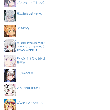
プレシャス・フレンズ
死亡遊戯で飯を食う。
瑠璃の宝石
第501統合戦闘航空団ス
トライクウィッチーズ
ROAD to BERLIN
Re:ゼロから始める異世
界生活
王子様の友達
となりの吸血鬼さん
ゴエティア・ショック