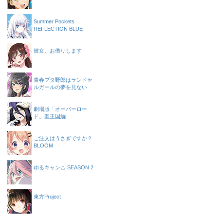
Summer Pockets
REFLECTION BLUE
彼女、お借りします
青春ブタ野郎はランドセ
ルガールの夢を見ない
劇場版「オーバーロー
ド」聖王国編
ご注文はうさぎですか？
BLOOM
ゆるキャン△ SEASON 2
東方Project