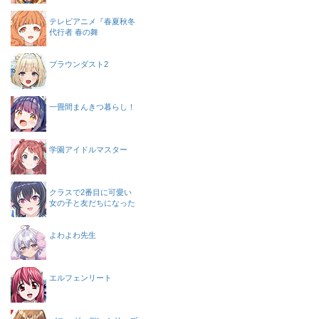
テレビアニメ『春夏秋冬
代行者 春の舞
ブラウンダスト2
一畳間まんきつ暮らし！
学園アイドルマスター
クラスで2番目に可愛い
女の子と友だちになった
よわよわ先生
エルフェンリート