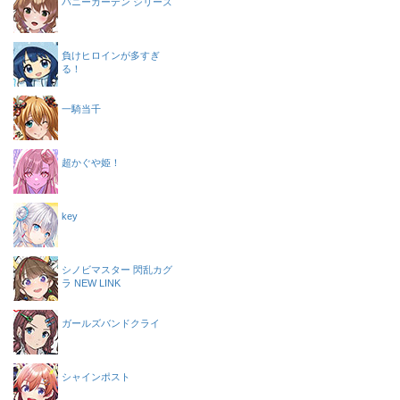
バニーガーデン シリーズ
負けヒロインが多すぎ
る！
一騎当千
超かぐや姫！
key
シノビマスター 閃乱カグ
ラ NEW LINK
ガールズバンドクライ
シャインポスト