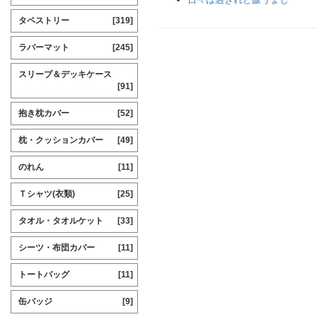
タペストリー
[319]
ラバーマット
[245]
スリーブ＆デッキケース
[91]
抱き枕カバー
[52]
枕・クッションカバー
[49]
のれん
[11]
Ｔシャツ(衣類)
[25]
タオル・タオルケット
[33]
シーツ・布団カバー
[11]
トートバッグ
[11]
缶バッジ
[9]