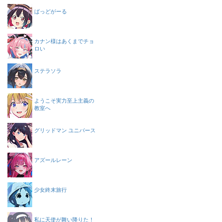
ばっどがーる
カナン様はあくまでチョ
ロい
ステラソラ
ようこそ実力至上主義の
教室へ
グリッドマン ユニバース
アズールレーン
少女終末旅行
私に天使が舞い降りた！