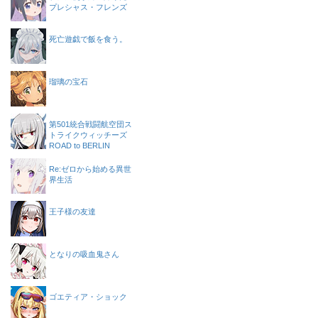
プレシャス・フレンズ
死亡遊戯で飯を食う。
瑠璃の宝石
第501統合戦闘航空団ス
トライクウィッチーズ
ROAD to BERLIN
Re:ゼロから始める異世
界生活
王子様の友達
となりの吸血鬼さん
ゴエティア・ショック