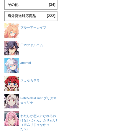
その他
[34]
海外発送対応商品
[222]
ブルーアーカイブ
日本ファルコム
anemoi
さよならララ
Fate/kaleid liner プリズマ
☆イリヤ
わたしが恋人になれるわ
けないじゃん、ムリムリ!
（※ムリじゃなかっ
た!?）