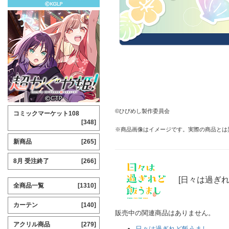
©ひびめし製作委員会
コミックマーケット108
[348]
※商品画像はイメージです。実際の商品とは
新商品
[265]
8月 受注終了
[266]
[日々は過ぎ
全商品一覧
[1310]
カーテン
[140]
販売中の関連商品はありません。
アクリル商品
[279]
日々は過ぎれど飯うまし