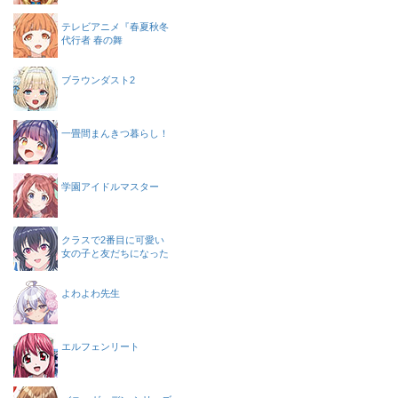
テレビアニメ『春夏秋冬
代行者 春の舞
ブラウンダスト2
一畳間まんきつ暮らし！
学園アイドルマスター
クラスで2番目に可愛い
女の子と友だちになった
よわよわ先生
エルフェンリート