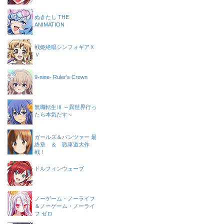
ぬきたし THE
ANIMATION
戦姫絶唱シンフォギアＸ
Ｖ
9-nine- Ruler’s Crown
無職転生Ⅲ ～異世界行っ
たら本気だす～
ガールズ＆パンツァー 最
終章 ＆ 戦車道大作
戦！
ドルフィンウェーブ
ノーゲーム・ノーライフ
＆ノーゲーム・ノーライ
フ ゼロ