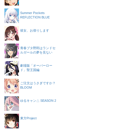
Summer Pockets
REFLECTION BLUE
彼女、お借りします
青春ブタ野郎はランドセ
ルガールの夢を見ない
劇場版「オーバーロー
ド」聖王国編
ご注文はうさぎですか？
BLOOM
ゆるキャン△ SEASON 2
東方Project