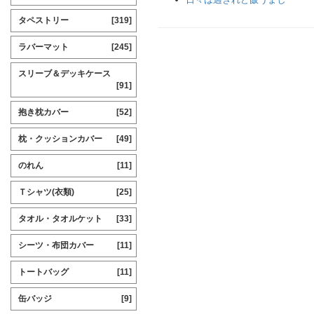
タペストリー
[319]
ラバーマット
[245]
スリーブ＆デッキケース
[91]
抱き枕カバー
[52]
枕・クッションカバー
[49]
のれん
[11]
Ｔシャツ(衣類)
[25]
タオル・タオルケット
[33]
シーツ・布団カバー
[11]
トートバッグ
[11]
缶バッジ
[9]