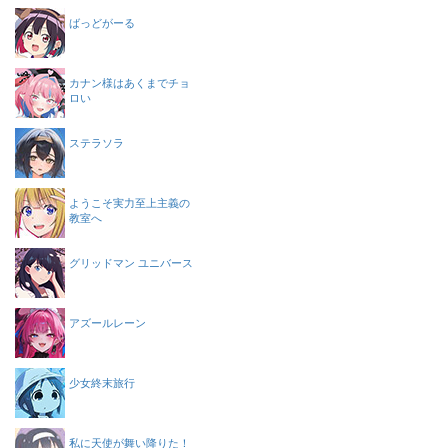
ばっどがーる
カナン様はあくまでチョ
ロい
ステラソラ
ようこそ実力至上主義の
教室へ
グリッドマン ユニバース
アズールレーン
少女終末旅行
私に天使が舞い降りた！