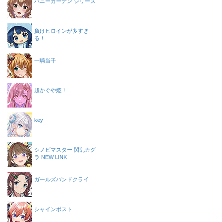
バニーガーデン シリーズ
負けヒロインが多すぎ
る！
一騎当千
超かぐや姫！
key
シノビマスター 閃乱カグ
ラ NEW LINK
ガールズバンドクライ
シャインポスト