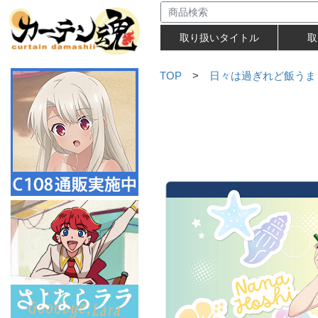
取り扱いタイトル
取
TOP
>
日々は過ぎれど飯うま