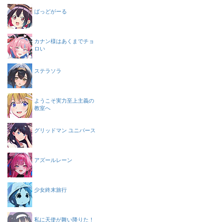
ばっどがーる
カナン様はあくまでチョ
ロい
ステラソラ
ようこそ実力至上主義の
教室へ
グリッドマン ユニバース
アズールレーン
少女終末旅行
私に天使が舞い降りた！