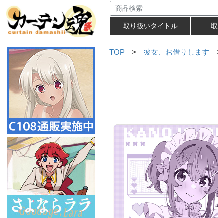
取り扱いタイトル
取
TOP
>
彼女、お借りします
>