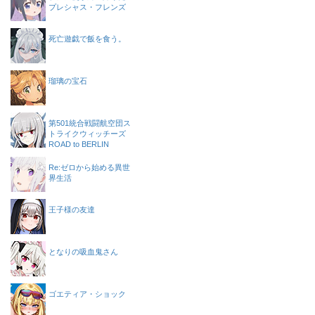
プレシャス・フレンズ
死亡遊戯で飯を食う。
瑠璃の宝石
第501統合戦闘航空団ス
トライクウィッチーズ
ROAD to BERLIN
Re:ゼロから始める異世
界生活
王子様の友達
となりの吸血鬼さん
ゴエティア・ショック