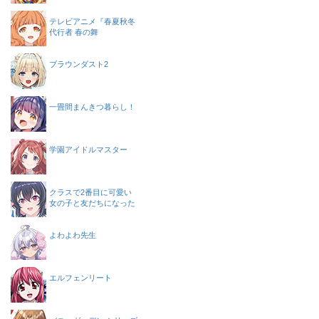
テレビアニメ『春夏秋冬
代行者 春の舞
ブラウンダスト2
一畳間まんきつ暮らし！
学園アイドルマスター
クラスで2番目に可愛い
女の子と友だちになった
よわよわ先生
エルフェンリート