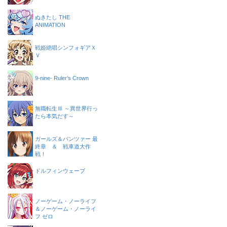
ぬきたし THE
ANIMATION
戦姫絶唱シンフォギアＸ
Ｖ
9-nine- Ruler’s Crown
無職転生Ⅲ ～異世界行っ
たら本気だす～
ガールズ＆パンツァー 最
終章 ＆ 戦車道大作
戦！
ドルフィンウェーブ
ノーゲーム・ノーライフ
＆ノーゲーム・ノーライ
フ ゼロ