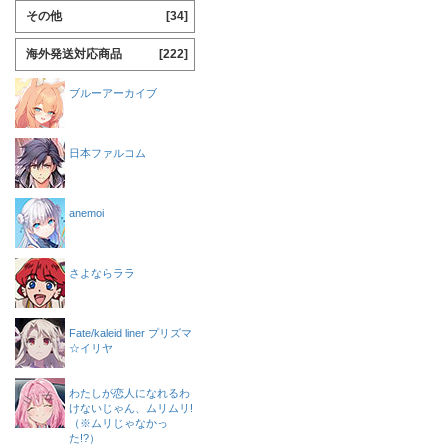
その他
[34]
海外発送対応商品
[222]
ブルーアーカイブ
日本ファルコム
anemoi
さよならララ
Fate/kaleid liner プリズマ
☆イリヤ
わたしが恋人になれるわ
けないじゃん、ムリムリ!
（※ムリじゃなかっ
た!?）