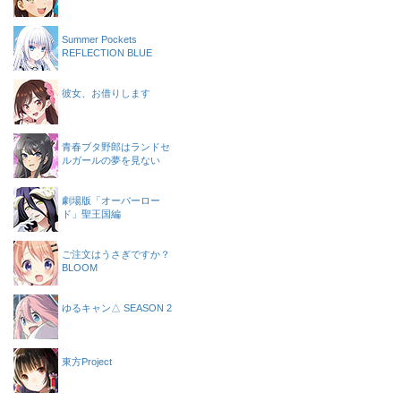
Summer Pockets
REFLECTION BLUE
彼女、お借りします
青春ブタ野郎はランドセ
ルガールの夢を見ない
劇場版「オーバーロー
ド」聖王国編
ご注文はうさぎですか？
BLOOM
ゆるキャン△ SEASON 2
東方Project