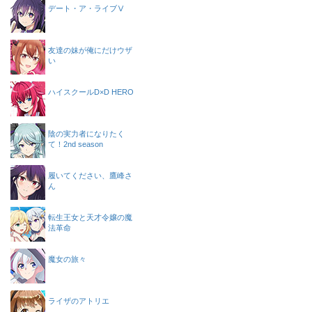
デート・ア・ライブⅤ
友達の妹が俺にだけウザ
い
ハイスクールD×D HERO
陰の実力者になりたく
て！2nd season
履いてください、鷹峰さ
ん
転生王女と天才令嬢の魔
法革命
魔女の旅々
ライザのアトリエ