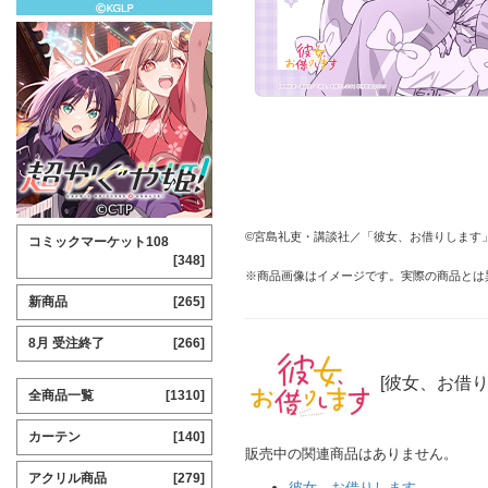
©宮島礼吏・講談社／「彼女、お借りします」
コミックマーケット108
[348]
※商品画像はイメージです。実際の商品とは
新商品
[265]
8月 受注終了
[266]
[彼女、お借り
全商品一覧
[1310]
カーテン
[140]
販売中の関連商品はありません。
アクリル商品
[279]
彼女、お借りします