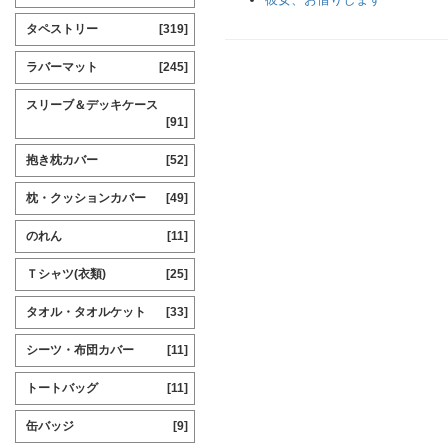
タペストリー
[319]
ラバーマット
[245]
スリーブ＆デッキケース
[91]
抱き枕カバー
[52]
枕・クッションカバー
[49]
のれん
[11]
Ｔシャツ(衣類)
[25]
タオル・タオルケット
[33]
シーツ・布団カバー
[11]
トートバッグ
[11]
缶バッジ
[9]