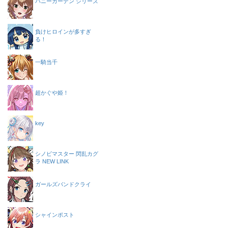
バニーガーデン シリーズ
負けヒロインが多すぎ
る！
一騎当千
超かぐや姫！
key
シノビマスター 閃乱カグ
ラ NEW LINK
ガールズバンドクライ
シャインポスト