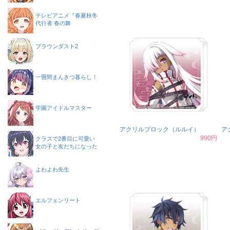
テレビアニメ『春夏秋冬
代行者 春の舞
ブラウンダスト2
一畳間まんきつ暮らし！
学園アイドルマスター
アクリルブロック（ルルイ）
ア
990円
クラスで2番目に可愛い
女の子と友だちになった
よわよわ先生
エルフェンリート