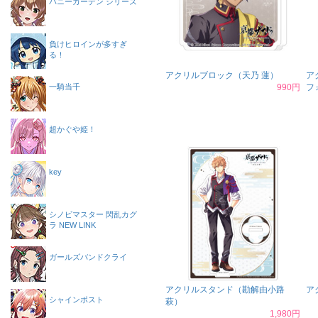
バニーガーデン シリーズ
負けヒロインが多すぎ
る！
アクリルブロック（天乃 蓮）
ア
一騎当千
990円
フ
超かぐや姫！
key
シノビマスター 閃乱カグ
ラ NEW LINK
ガールズバンドクライ
アクリルスタンド（勘解由小路
ア
シャインポスト
萩）
1,980円