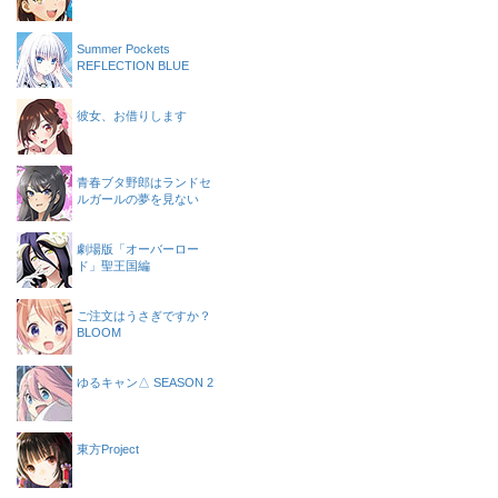
Summer Pockets
REFLECTION BLUE
彼女、お借りします
青春ブタ野郎はランドセ
ルガールの夢を見ない
劇場版「オーバーロー
ド」聖王国編
ご注文はうさぎですか？
BLOOM
ゆるキャン△ SEASON 2
東方Project