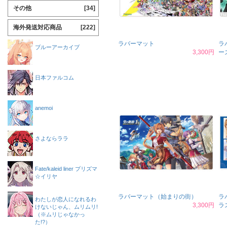
その他
[34]
海外発送対応商品
[222]
ラバーマット
ラ
ブルーアーカイブ
3,300円
ー
日本ファルコム
anemoi
さよならララ
Fate/kaleid liner プリズマ
☆イリヤ
ラバーマット（始まりの街）
ラ
わたしが恋人になれるわ
3,300円
ラ
けないじゃん、ムリムリ!
（※ムリじゃなかっ
た!?）