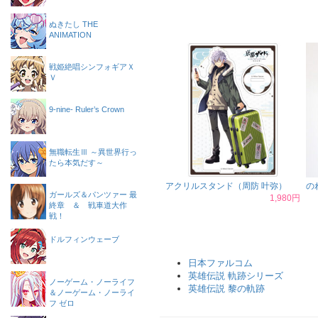
ぬきたし THE
ANIMATION
戦姫絶唱シンフォギアＸ
Ｖ
9-nine- Ruler’s Crown
無職転生Ⅲ ～異世界行っ
たら本気だす～
アクリルスタンド（周防 叶弥）
の
ガールズ＆パンツァー 最
1,980円
終章 ＆ 戦車道大作
戦！
ドルフィンウェーブ
日本ファルコム
英雄伝説 軌跡シリーズ
ノーゲーム・ノーライフ
英雄伝説 黎の軌跡
＆ノーゲーム・ノーライ
フ ゼロ