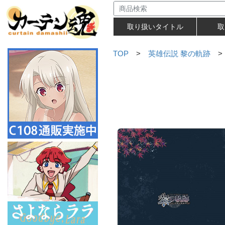
取り扱いタイトル
取
TOP
>
英雄伝説 黎の軌跡
>