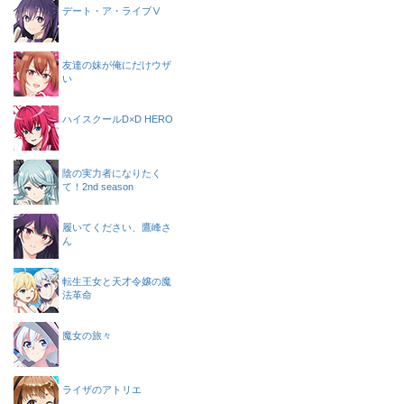
デート・ア・ライブⅤ
友達の妹が俺にだけウザ
い
ハイスクールD×D HERO
陰の実力者になりたく
て！2nd season
履いてください、鷹峰さ
ん
転生王女と天才令嬢の魔
法革命
魔女の旅々
ライザのアトリエ