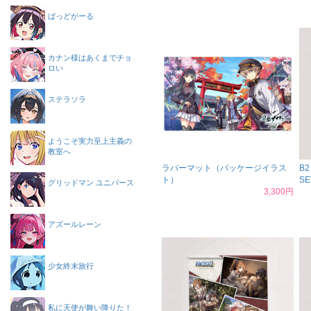
ばっどがーる
カナン様はあくまでチョ
ロい
ステラソラ
ようこそ実力至上主義の
教室へ
ラバーマット（パッケージイラス
B
ト）
S
グリッドマン ユニバース
3,300円
アズールレーン
少女終末旅行
私に天使が舞い降りた！