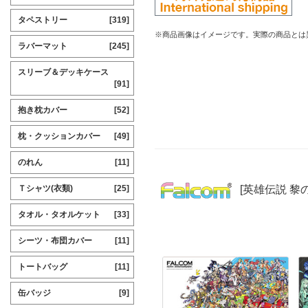
タペストリー
[319]
※商品画像はイメージです。実際の商品とは
ラバーマット
[245]
スリーブ＆デッキケース
[91]
抱き枕カバー
[52]
枕・クッションカバー
[49]
のれん
[11]
[英雄伝説 黎
Ｔシャツ(衣類)
[25]
タオル・タオルケット
[33]
シーツ・布団カバー
[11]
トートバッグ
[11]
缶バッジ
[9]