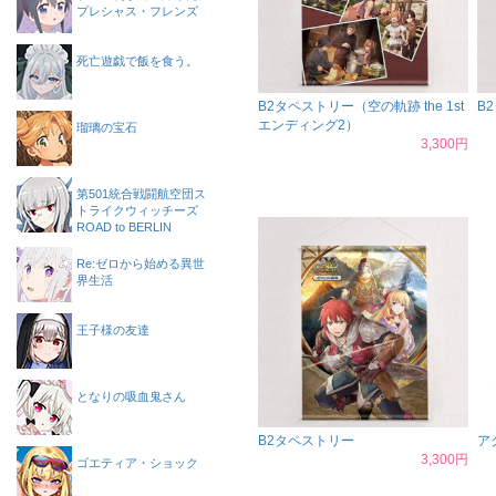
プレシャス・フレンズ
死亡遊戯で飯を食う。
B2タペストリー（空の軌跡 the 1st
B
エンディング2）
瑠璃の宝石
3,300円
第501統合戦闘航空団ス
トライクウィッチーズ
ROAD to BERLIN
Re:ゼロから始める異世
界生活
王子様の友達
となりの吸血鬼さん
B2タペストリー
ア
3,300円
ゴエティア・ショック