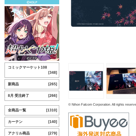
コミックマーケット108
[348]
新商品
[265]
8月 受注終了
[266]
© Nihon Falcom Corporation. All rights reserv
全商品一覧
[1310]
カーテン
[140]
アクリル商品
[279]