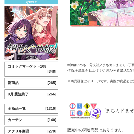
©伊藤いづも・芳文社／まちカドまぞく 2丁
コミックマーケット108
作画:今泉直子 仕上げ:J.C.STAFF 背景:J.C.ST
[348]
※商品画像はイメージです。実際の商品とは
新商品
[265]
8月 受注終了
[266]
全商品一覧
[1310]
[まちカドまぞ
カーテン
[140]
販売中の関連商品はありません。
アクリル商品
[279]