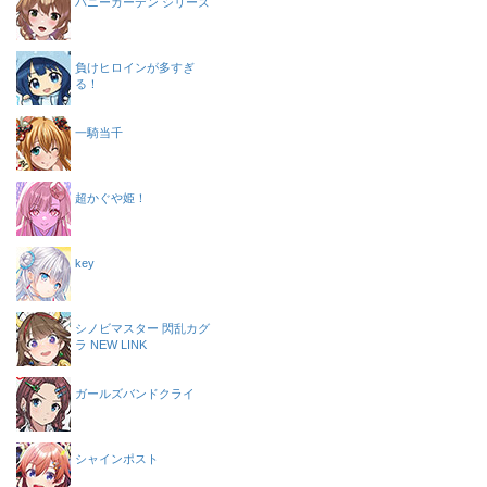
バニーガーデン シリーズ
負けヒロインが多すぎ
る！
一騎当千
超かぐや姫！
key
シノビマスター 閃乱カグ
ラ NEW LINK
ガールズバンドクライ
シャインポスト