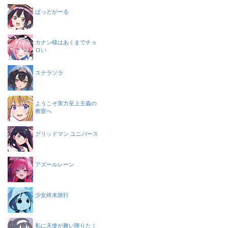
ばっどがーる
カナン様はあくまでチョ
ロい
ステラソラ
ようこそ実力至上主義の
教室へ
グリッドマン ユニバース
アズールレーン
少女終末旅行
私に天使が舞い降りた！