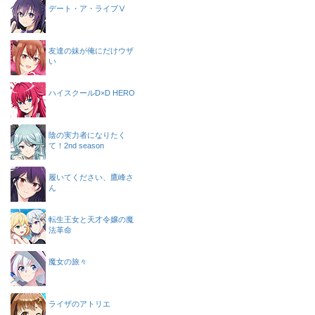
デート・ア・ライブⅤ
友達の妹が俺にだけウザ
い
ハイスクールD×D HERO
陰の実力者になりたく
て！2nd season
履いてください、鷹峰さ
ん
転生王女と天才令嬢の魔
法革命
魔女の旅々
ライザのアトリエ