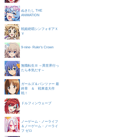
ぬきたし THE
ANIMATION
戦姫絶唱シンフォギアＸ
Ｖ
9-nine- Ruler’s Crown
無職転生Ⅲ ～異世界行っ
たら本気だす～
ガールズ＆パンツァー 最
終章 ＆ 戦車道大作
戦！
ドルフィンウェーブ
ノーゲーム・ノーライフ
＆ノーゲーム・ノーライ
フ ゼロ