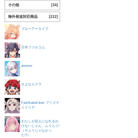
その他
[34]
海外発送対応商品
[222]
ブルーアーカイブ
日本ファルコム
anemoi
さよならララ
Fate/kaleid liner プリズマ
☆イリヤ
わたしが恋人になれるわ
けないじゃん、ムリムリ!
（※ムリじゃなかっ
た!?）