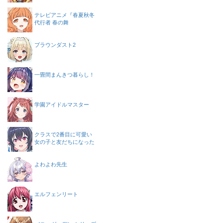
テレビアニメ『春夏秋冬
代行者 春の舞
ブラウンダスト2
一畳間まんきつ暮らし！
学園アイドルマスター
クラスで2番目に可愛い
女の子と友だちになった
よわよわ先生
エルフェンリート