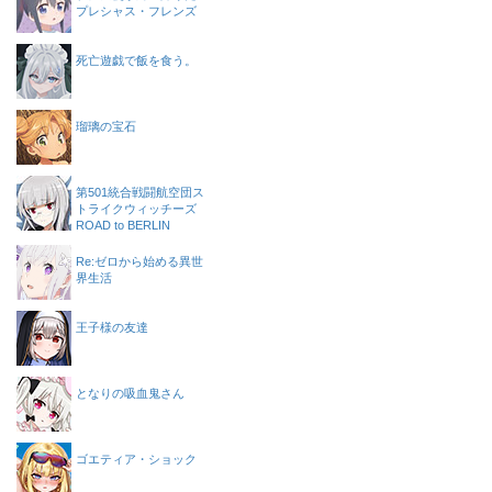
プレシャス・フレンズ
死亡遊戯で飯を食う。
瑠璃の宝石
第501統合戦闘航空団ス
トライクウィッチーズ
ROAD to BERLIN
Re:ゼロから始める異世
界生活
王子様の友達
となりの吸血鬼さん
ゴエティア・ショック