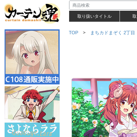
取り扱いタイトル
取
TOP
>
まちカドまぞく 2丁目