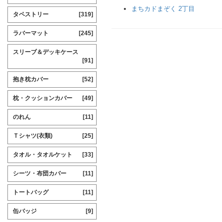
まちカドまぞく 2丁目
タペストリー
[319]
ラバーマット
[245]
スリーブ＆デッキケース
[91]
抱き枕カバー
[52]
枕・クッションカバー
[49]
のれん
[11]
Ｔシャツ(衣類)
[25]
タオル・タオルケット
[33]
シーツ・布団カバー
[11]
トートバッグ
[11]
缶バッジ
[9]