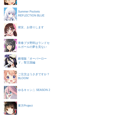
Summer Pockets
REFLECTION BLUE
彼女、お借りします
青春ブタ野郎はランドセ
ルガールの夢を見ない
劇場版「オーバーロー
ド」聖王国編
ご注文はうさぎですか？
BLOOM
ゆるキャン△ SEASON 2
東方Project