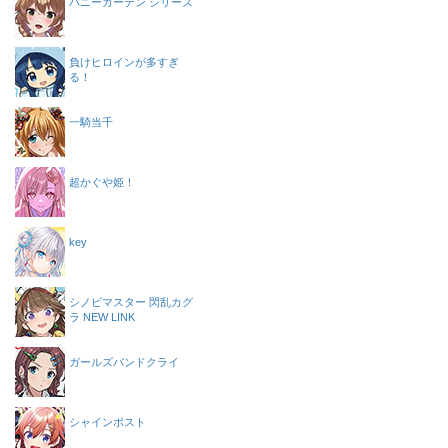
バニーガーデン シリーズ
負けヒロインが多すぎ
る！
一騎当千
超かぐや姫！
key
シノビマスター 閃乱カグ
ラ NEW LINK
ガールズバンドクライ
シャインポスト