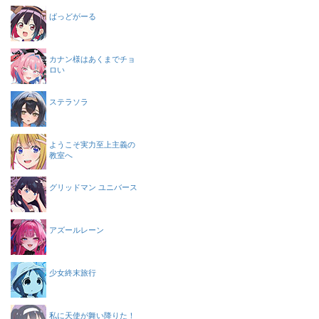
ばっどがーる
カナン様はあくまでチョ
ロい
ステラソラ
ようこそ実力至上主義の
教室へ
グリッドマン ユニバース
アズールレーン
少女終末旅行
私に天使が舞い降りた！