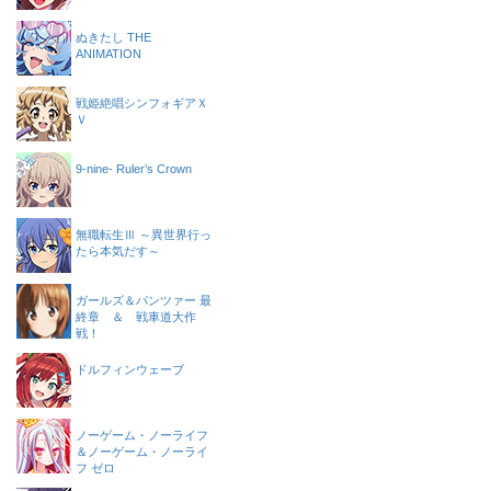
ぬきたし THE
ANIMATION
戦姫絶唱シンフォギアＸ
Ｖ
9-nine- Ruler’s Crown
無職転生Ⅲ ～異世界行っ
たら本気だす～
ガールズ＆パンツァー 最
終章 ＆ 戦車道大作
戦！
ドルフィンウェーブ
ノーゲーム・ノーライフ
＆ノーゲーム・ノーライ
フ ゼロ