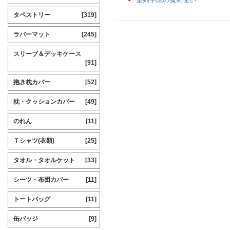
タペストリー
[319]
ラバーマット
[245]
スリーブ＆デッキケース
[91]
抱き枕カバー
[52]
枕・クッションカバー
[49]
のれん
[11]
Ｔシャツ(衣類)
[25]
タオル・タオルケット
[33]
シーツ・布団カバー
[11]
トートバッグ
[11]
缶バッジ
[9]