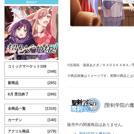
©志瑞祐・遠坂あさぎ／ＫＡＤＯＫＡＷＡ／
コミックマーケット108
[348]
※商品画像はイメージです。実際の商品とは
新商品
[265]
8月 受注終了
[266]
[聖剣学院の魔
全商品一覧
[1310]
カーテン
[140]
販売中の関連商品はありません。
アクリル商品
[279]
聖剣学院の魔剣使い