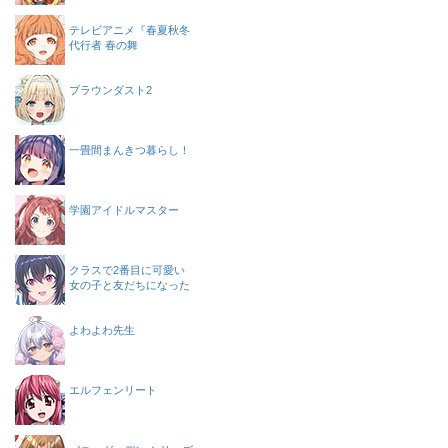
テレビアニメ『春夏秋冬
代行者 春の舞
ブラウンダスト2
一畳間まんきつ暮らし！
学園アイドルマスター
クラスで2番目に可愛い
女の子と友だちになった
よわよわ先生
エルフェンリート