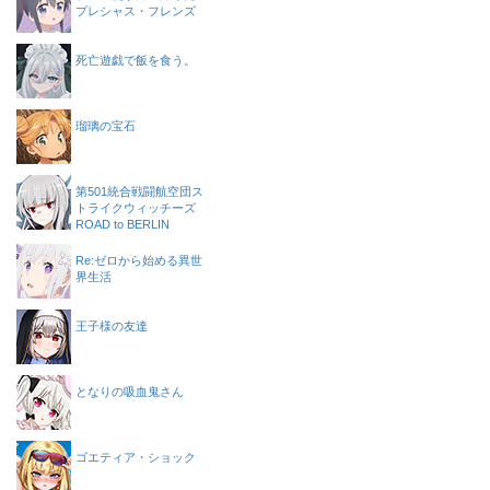
プレシャス・フレンズ
死亡遊戯で飯を食う。
瑠璃の宝石
第501統合戦闘航空団ス
トライクウィッチーズ
ROAD to BERLIN
Re:ゼロから始める異世
界生活
王子様の友達
となりの吸血鬼さん
ゴエティア・ショック