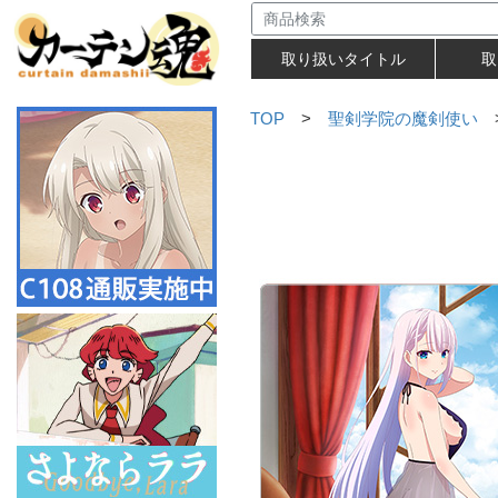
取り扱いタイトル
取
TOP
>
聖剣学院の魔剣使い
>