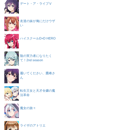
デート・ア・ライブⅤ
友達の妹が俺にだけウザ
い
ハイスクールD×D HERO
陰の実力者になりたく
て！2nd season
履いてください、鷹峰さ
ん
転生王女と天才令嬢の魔
法革命
魔女の旅々
ライザのアトリエ