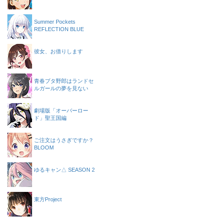
Summer Pockets
REFLECTION BLUE
彼女、お借りします
青春ブタ野郎はランドセ
ルガールの夢を見ない
劇場版「オーバーロー
ド」聖王国編
ご注文はうさぎですか？
BLOOM
ゆるキャン△ SEASON 2
東方Project