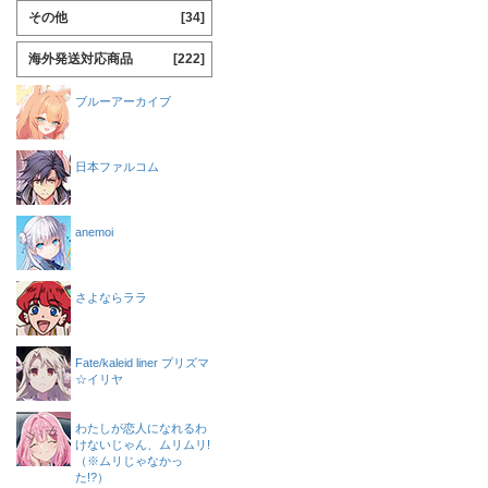
その他
[34]
海外発送対応商品
[222]
ブルーアーカイブ
日本ファルコム
anemoi
さよならララ
Fate/kaleid liner プリズマ
☆イリヤ
わたしが恋人になれるわ
けないじゃん、ムリムリ!
（※ムリじゃなかっ
た!?）