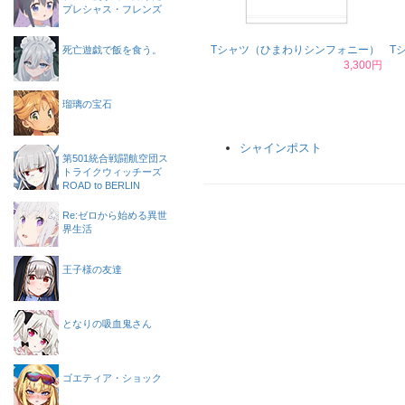
プレシャス・フレンズ
Tシャツ（ひまわりシンフォニー）
T
死亡遊戯で飯を食う。
3,300円
瑠璃の宝石
シャインポスト
第501統合戦闘航空団ス
トライクウィッチーズ
ROAD to BERLIN
Re:ゼロから始める異世
界生活
王子様の友達
となりの吸血鬼さん
ゴエティア・ショック