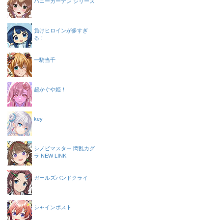
バニーガーデン シリーズ
負けヒロインが多すぎ
る！
一騎当千
超かぐや姫！
key
シノビマスター 閃乱カグ
ラ NEW LINK
ガールズバンドクライ
シャインポスト