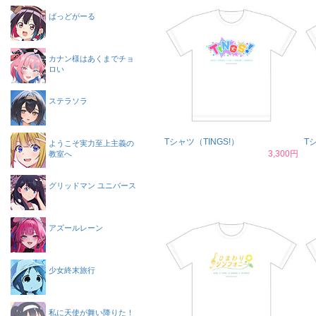
ばっどがーる
カナン様はあくまでチョ
ロい
ステラソラ
Tシャツ（TINGS!）
T
ようこそ実力至上主義の
3,300円
教室へ
グリッドマン ユニバース
アズールレーン
少女終末旅行
私に天使が舞い降りた！