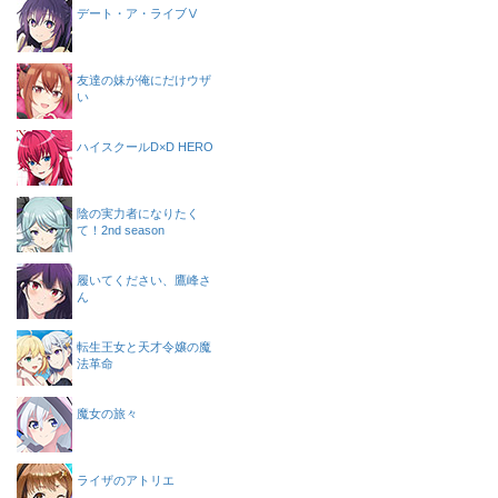
デート・ア・ライブⅤ
友達の妹が俺にだけウザ
い
ハイスクールD×D HERO
陰の実力者になりたく
て！2nd season
履いてください、鷹峰さ
ん
転生王女と天才令嬢の魔
法革命
魔女の旅々
ライザのアトリエ