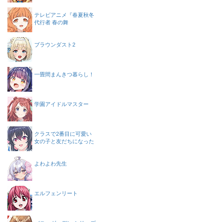
テレビアニメ『春夏秋冬
代行者 春の舞
ブラウンダスト2
一畳間まんきつ暮らし！
学園アイドルマスター
クラスで2番目に可愛い
女の子と友だちになった
よわよわ先生
エルフェンリート