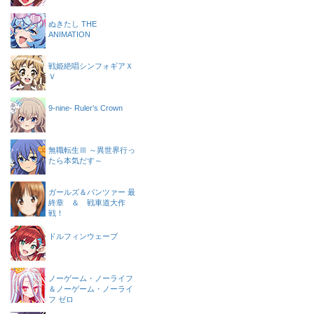
ぬきたし THE
ANIMATION
戦姫絶唱シンフォギアＸ
Ｖ
9-nine- Ruler’s Crown
無職転生Ⅲ ～異世界行っ
たら本気だす～
ガールズ＆パンツァー 最
終章 ＆ 戦車道大作
戦！
ドルフィンウェーブ
ノーゲーム・ノーライフ
＆ノーゲーム・ノーライ
フ ゼロ