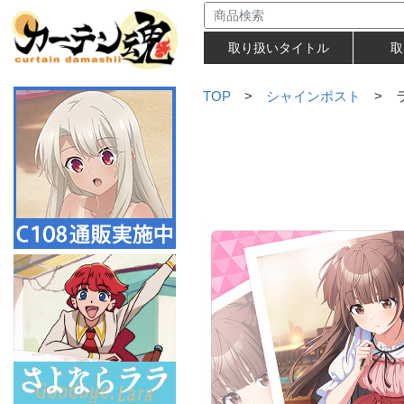
取り扱いタイトル
取
TOP
>
シャインポスト
> ラ