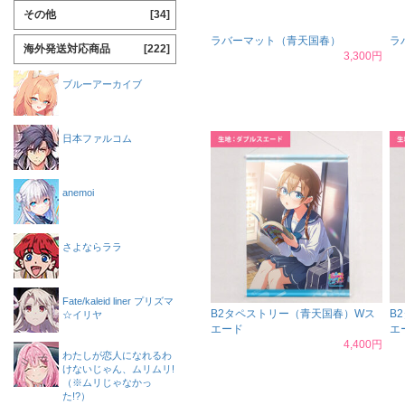
その他
[34]
ラバーマット（青天国春）
ラ
海外発送対応商品
[222]
3,300円
ブルーアーカイブ
日本ファルコム
anemoi
さよならララ
Fate/kaleid liner プリズマ
B2タペストリー（青天国春）Wス
B
☆イリヤ
エード
エ
4,400円
わたしが恋人になれるわ
けないじゃん、ムリムリ!
（※ムリじゃなかっ
た!?）