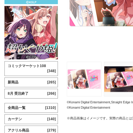
コミックマーケット108
[348]
新商品
[265]
8月 受注終了
[266]
©Konami Digital Entertainment,Straig
全商品一覧
[1310]
©Konami Digital Entertainment
※商品画像はイメージです。実際の商品とは
カーテン
[140]
アクリル商品
[279]