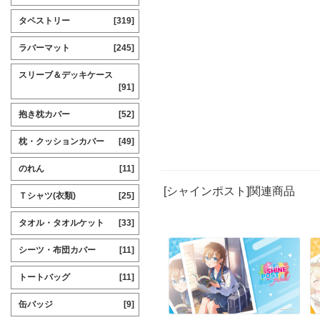
タペストリー
[319]
ラバーマット
[245]
スリーブ＆デッキケース
[91]
抱き枕カバー
[52]
枕・クッションカバー
[49]
のれん
[11]
[シャインポスト]関連商品
Ｔシャツ(衣類)
[25]
タオル・タオルケット
[33]
シーツ・布団カバー
[11]
トートバッグ
[11]
缶バッジ
[9]