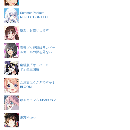
Summer Pockets
REFLECTION BLUE
彼女、お借りします
青春ブタ野郎はランドセ
ルガールの夢を見ない
劇場版「オーバーロー
ド」聖王国編
ご注文はうさぎですか？
BLOOM
ゆるキャン△ SEASON 2
東方Project