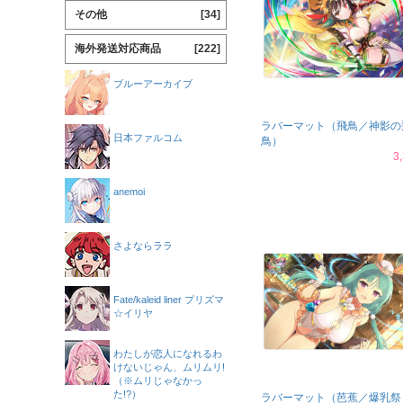
その他
[34]
海外発送対応商品
[222]
ブルーアーカイブ
ラバーマット（飛鳥／神影の
日本ファルコム
鳥）
3
anemoi
さよならララ
Fate/kaleid liner プリズマ
☆イリヤ
わたしが恋人になれるわ
けないじゃん、ムリムリ!
（※ムリじゃなかっ
た!?）
ラバーマット（芭蕉／爆乳祭