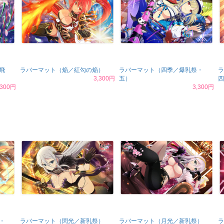
飛
ラバーマット（焔／紅勾の焔）
ラバーマット（四季／爆乳祭・
ラ
3,300円
五）
四
,300円
3,300円
・
ラバーマット（閃光／新乳祭）
ラバーマット（月光／新乳祭）
ラ