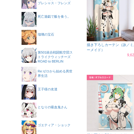
プレシャス・フレンズ
死亡遊戯で飯を食う。
瑠璃の宝石
描き下ろしカーテン（詠／ミ
ーメイド）
第501統合戦闘航空団ス
9,
トライクウィッチーズ
ROAD to BERLIN
Re:ゼロから始める異世
界生活
王子様の友達
となりの吸血鬼さん
ゴエティア・ショック