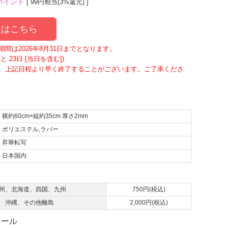
ポイント
[ 99円相当(3%還元) ]
はこちら
間は2026年8月31日までとなります。
 23日 [当日を含む])
、上記日程より早く終了することがございます。ご了承くださ
横約60cm×縦約35cm 厚さ2mm
ポリエステル,ラバー
昇華転写
日本国内
て
州、北海道、四国、九州
750円(税込)
沖縄、その他離島
2,000円(税込)
ュール