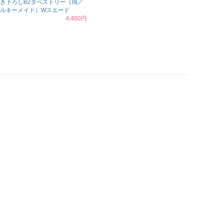
き下ろしB2タペストリー（鴇／
ルキーメイド）Wスエード
4,400円