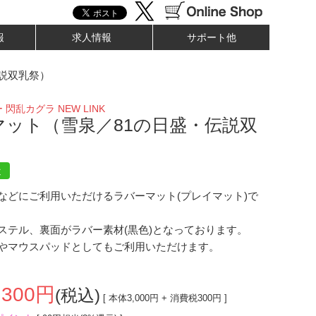
報
求人情報
サポート他
説双乳祭）
閃乱カグラ NEW LINK
マット（雪泉／81の日盛・伝説双
近
などにご利用いただけるラバーマット(プレイマット)で
ステル、裏面がラバー素材(黒色)となっております。
やマウスパッドとしてもご利用いただけます。
,300
円
(税込)
[ 本体
3,000
円 + 消費税
300
円 ]