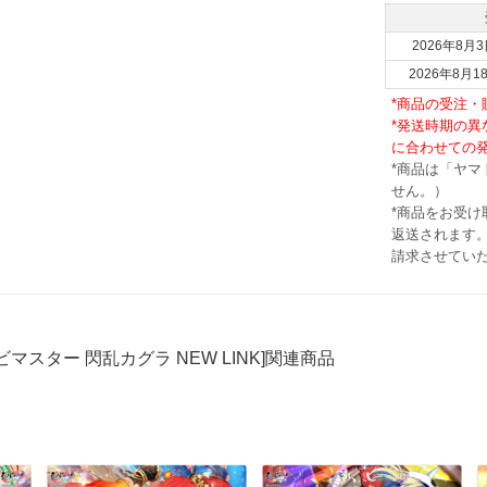
2026年8月3
2026年8月1
*商品の受注
*発送時期の
に合わせての
*商品は「ヤ
せん。）
*商品をお受
返送されます。
請求させてい
ビマスター 閃乱カグラ NEW LINK]関連商品