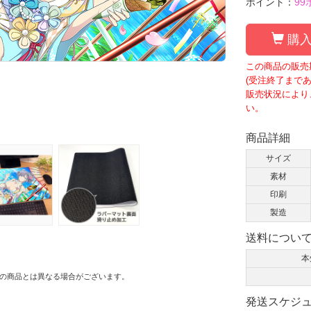
ポイント：
99
購入
この商品の販売期
(受注終了まであと
販売状況により
い。
商品詳細
サイズ
素材
印刷
製造
送料につい
本
の商品とは異なる場合がございます。
発送スケジ