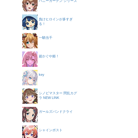
バニーガーデン シリーズ
負けヒロインが多すぎ
る！
一騎当千
超かぐや姫！
key
シノビマスター 閃乱カグ
ラ NEW LINK
ガールズバンドクライ
シャインポスト