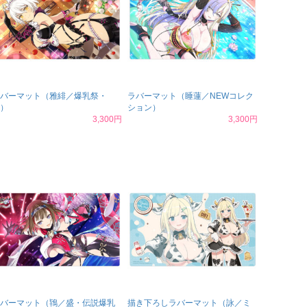
バーマット（雅緋／爆乳祭・
ラバーマット（睡蓮／NEWコレク
）
ション）
3,300円
3,300円
バーマット（鴇／盛・伝説爆乳
描き下ろしラバーマット（詠／ミ