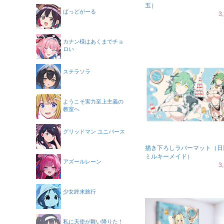
五）
ばっどがーる
3
カナン様はあくまでチョ
ロい
ステラソラ
ようこそ実力至上主義の
教室へ
グリッドマン ユニバース
描き下ろしラバーマット（日
ミルキーメイド）
アズールレーン
3
少女終末旅行
私に天使が舞い降りた！