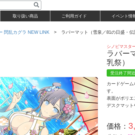
取り扱い商品
ご利用ガイド
イベント情
閃乱カグラ NEW LINK
> ラバーマット（雪泉／81の日盛・伝
シノビマスター 
ラバー
乳祭）
受注終了間
カードゲーム
す。
表面がポリエ
デスクマット
3
価格：