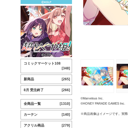
コミックマーケット108
[348]
新商品
[265]
8月 受注終了
[266]
©Marvelous Inc.
全商品一覧
[1310]
©HONEY PARADE GAMES Inc.
※商品画像はイメージです。実際
カーテン
[140]
アクリル商品
[279]