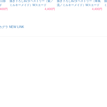
（日影
描き下ろしB2タペストリー（紫／
描き下ろしB2タペストリー（華風
描
ド
ミルキーメイド）Wスエード
流／ミルキーメイド）Wスエード
ミ
,400円
4,400円
4,400円
ラ NEW LINK