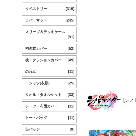
タペストリー
[319]
ラバーマット
[245]
スリーブ＆デッキケース
[91]
抱き枕カバー
[52]
枕・クッションカバー
[49]
のれん
[11]
Ｔシャツ(衣類)
[25]
タオル・タオルケット
[33]
[シノ
シーツ・布団カバー
[11]
トートバッグ
[11]
缶バッジ
[9]