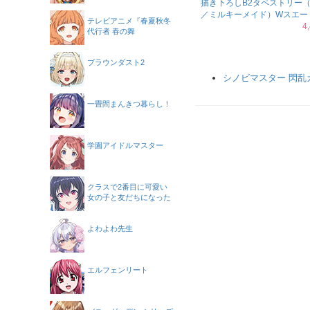
描き下ろしB2タペストリー
／ミルキーメイド）Wスエー
テレビアニメ『春夏秋冬
4
代行者 春の舞
ブラウンダスト2
シノビマスター 閃乱カグ
一畳間まんきつ暮らし！
学園アイドルマスター
クラスで2番目に可愛い
女の子と友だちになった
よわよわ先生
エルフェンリート