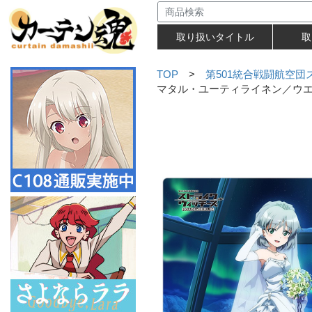
取り扱いタイトル
取
TOP
>
第501統合戦闘航空団スト
マタル・ユーティライネン／ウエ