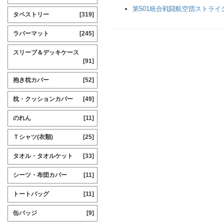
第501統合戦闘航空団ストライクウィ
タペストリー
[319]
ラバーマット
[245]
スリーブ＆デッキケース
[91]
抱き枕カバー
[52]
枕・クッションカバー
[49]
のれん
[11]
Ｔシャツ(衣類)
[25]
タオル・タオルケット
[33]
シーツ・布団カバー
[11]
トートバッグ
[11]
缶バッジ
[9]