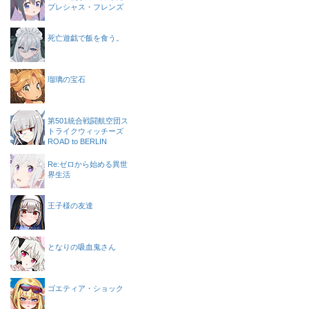
プレシャス・フレンズ
死亡遊戯で飯を食う。
瑠璃の宝石
第501統合戦闘航空団ス
トライクウィッチーズ
ROAD to BERLIN
Re:ゼロから始める異世
界生活
王子様の友達
となりの吸血鬼さん
ゴエティア・ショック