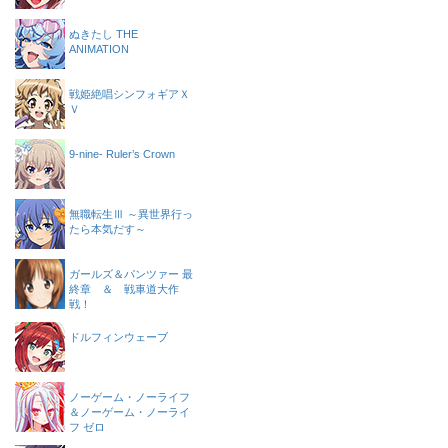
ぬきたし THE
ANIMATION
戦姫絶唱シンフォギアＸ
Ｖ
9-nine- Ruler’s Crown
無職転生Ⅲ ～異世界行っ
たら本気だす～
ガールズ＆パンツァー 最
終章 ＆ 戦車道大作
戦！
ドルフィンウェーブ
ノーゲーム・ノーライフ
＆ノーゲーム・ノーライ
フ ゼロ