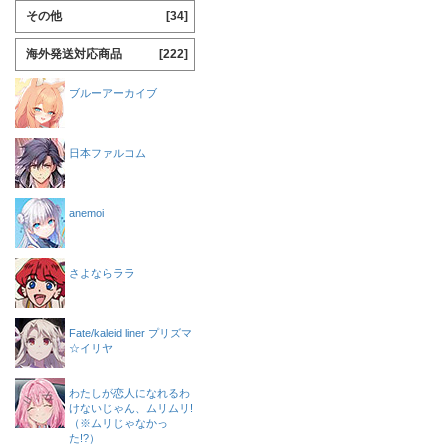
その他
[34]
海外発送対応商品
[222]
ブルーアーカイブ
日本ファルコム
anemoi
さよならララ
Fate/kaleid liner プリズマ
☆イリヤ
わたしが恋人になれるわ
けないじゃん、ムリムリ!
（※ムリじゃなかっ
た!?）