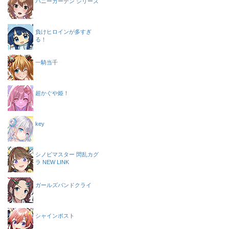
バニーガーデン シリーズ
負けヒロインが多すぎ
る！
一騎当千
超かぐや姫！
key
シノビマスター 閃乱カグ
ラ NEW LINK
ガールズバンドクライ
シャインポスト