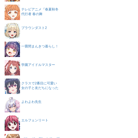
テレビアニメ『春夏秋冬
代行者 春の舞
ブラウンダスト2
一畳間まんきつ暮らし！
学園アイドルマスター
クラスで2番目に可愛い
女の子と友だちになった
よわよわ先生
エルフェンリート