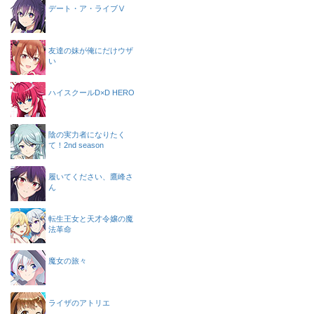
デート・ア・ライブⅤ
友達の妹が俺にだけウザ
い
ハイスクールD×D HERO
陰の実力者になりたく
て！2nd season
履いてください、鷹峰さ
ん
転生王女と天才令嬢の魔
法革命
魔女の旅々
ライザのアトリエ