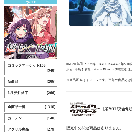
©2020 島田フミカネ・KADOKAWA／第50
コミックマーケット108
原画：牛島希 背景：Yostar Pictures 伊
[348]
※商品画像はイメージです。実際の商品とは
新商品
[265]
8月 受注終了
[266]
全商品一覧
[1310]
[第501統合戦
カーテン
[140]
販売中の関連商品はありません。
アクリル商品
[279]