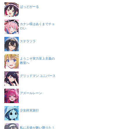
ばっどがーる
カナン様はあくまでチョ
ロい
ステラソラ
ようこそ実力至上主義の
教室へ
グリッドマン ユニバース
アズールレーン
少女終末旅行
私に天使が舞い降りた！