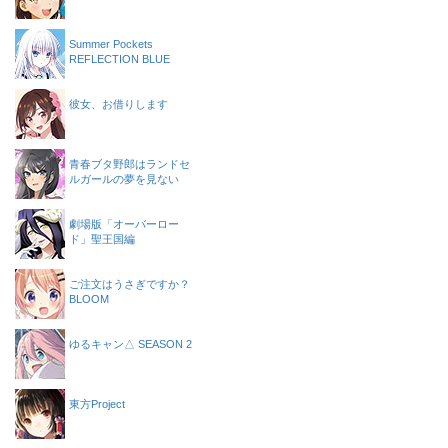
Summer Pockets
REFLECTION BLUE
彼女、お借りします
青春ブタ野郎はランドセ
ルガールの夢を見ない
劇場版「オーバーロー
ド」聖王国編
ご注文はうさぎですか？
BLOOM
ゆるキャン△ SEASON 2
東方Project