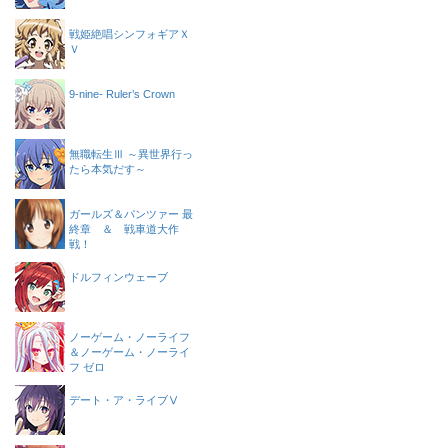
戦姫絶唱シンフォギアＸ
Ｖ
9-nine- Ruler’s Crown
無職転生Ⅲ ～異世界行っ
たら本気だす～
ガールズ＆パンツァー 最
終章 ＆ 戦車道大作
戦！
ドルフィンウェーブ
ノーゲーム・ノーライフ
＆ノーゲーム・ノーライ
フ ゼロ
デート・ア・ライブⅤ