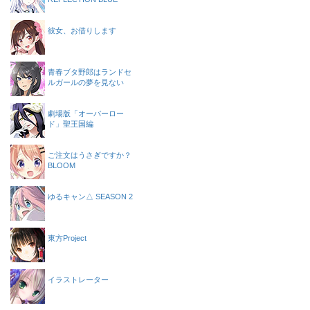
彼女、お借りします
青春ブタ野郎はランドセ
ルガールの夢を見ない
劇場版「オーバーロー
ド」聖王国編
ご注文はうさぎですか？
BLOOM
ゆるキャン△ SEASON 2
東方Project
イラストレーター