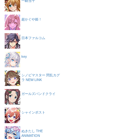
一騎当千
超かぐや姫！
日本ファルコム
key
シノビマスター 閃乱カグ
ラ NEW LINK
ガールズバンドクライ
シャインポスト
ぬきたし THE
ANIMATION