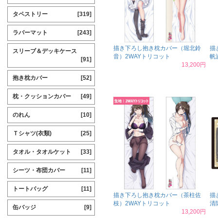
タペストリー
[319]
ラバーマット
[243]
描き下ろし抱き枕カバー（堀北鈴
描
スリーブ＆デッキケース
音）2WAYトリコット
帆
[91]
13,200円
抱き枕カバー
[52]
枕・クッションカバー
[49]
のれん
[10]
Ｔシャツ(衣類)
[25]
タオル・タオルケット
[33]
シーツ・布団カバー
[11]
トートバッグ
[11]
描き下ろし抱き枕カバー（茶柱佐
描
枝）2WAYトリコット
清
缶バッジ
[9]
13,200円