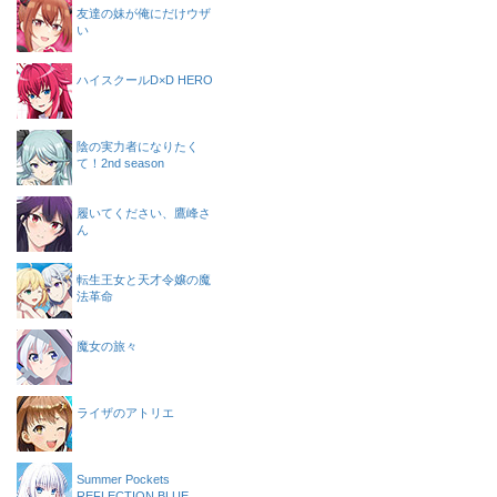
友達の妹が俺にだけウザ
い
ハイスクールD×D HERO
陰の実力者になりたく
て！2nd season
履いてください、鷹峰さ
ん
転生王女と天才令嬢の魔
法革命
魔女の旅々
ライザのアトリエ
Summer Pockets
REFLECTION BLUE