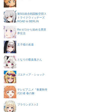
第501統合戦闘航空団ス
トライクウィッチーズ
ROAD to BERLIN
Re:ゼロから始める異世
界生活
王子様の友達
となりの吸血鬼さん
ゴエティア・ショック
テレビアニメ『春夏秋冬
代行者 春の舞
ブラウンダスト2