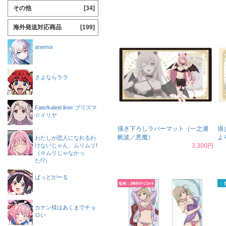
その他
[34]
海外発送対応商品
[199]
anemoi
さよならララ
Fate/kaleid liner プリズマ
☆イリヤ
描き下ろしラバーマット（一之瀬
描
帆波／悪魔）
よ
わたしが恋人になれるわ
けないじゃん、ムリムリ!
3,300円
（※ムリじゃなかっ
た!?）
ばっどがーる
カナン様はあくまでチョ
ロい