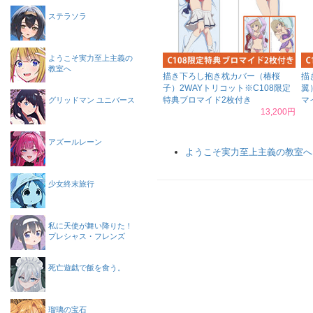
ステラソラ
ようこそ実力至上主義の
教室へ
描き下ろし抱き枕カバー（椿桜
描
子）2WAYトリコット※C108限定
翼
特典ブロマイド2枚付き
マ
グリッドマン ユニバース
13,200円
アズールレーン
ようこそ実力至上主義の教室へ
少女終末旅行
私に天使が舞い降りた！
プレシャス・フレンズ
死亡遊戯で飯を食う。
瑠璃の宝石