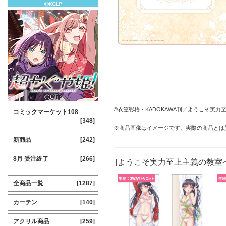
©衣笠彰梧・KADOKAWA刊／ようこそ実力
コミックマーケット108
[348]
※商品画像はイメージです。実際の商品とは
新商品
[242]
8月 受注終了
[266]
[ようこそ実力至上主義の教室
全商品一覧
[1287]
カーテン
[140]
アクリル商品
[259]