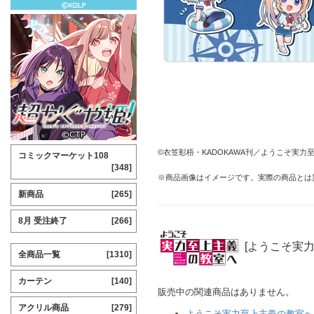
©衣笠彰梧・KADOKAWA刊／ようこそ実力
コミックマーケット108
[348]
※商品画像はイメージです。実際の商品とは
新商品
[265]
8月 受注終了
[266]
[ようこそ実
全商品一覧
[1310]
カーテン
[140]
販売中の関連商品はありません。
アクリル商品
[279]
ようこそ実力至上主義の教室へ