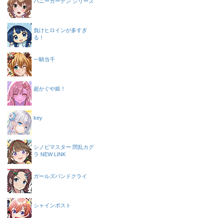
バニーガーデン シリーズ
負けヒロインが多すぎ
る！
一騎当千
超かぐや姫！
key
シノビマスター 閃乱カグ
ラ NEW LINK
ガールズバンドクライ
シャインポスト