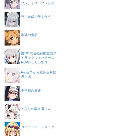
プレシャス・フレンズ
死亡遊戯で飯を食う。
瑠璃の宝石
第501統合戦闘航空団ス
トライクウィッチーズ
ROAD to BERLIN
Re:ゼロから始める異世
界生活
王子様の友達
となりの吸血鬼さん
ゴエティア・ショック