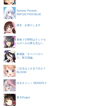
Summer Pockets
REFLECTION BLUE
彼女、お借りします
青春ブタ野郎はランドセ
ルガールの夢を見ない
劇場版「オーバーロー
ド」聖王国編
ご注文はうさぎですか？
BLOOM
ゆるキャン△ SEASON 2
東方Project