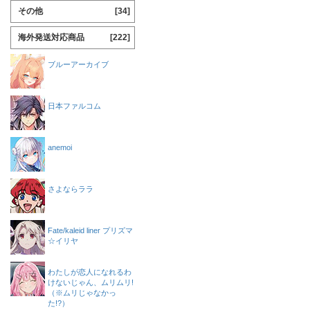
その他
[34]
海外発送対応商品
[222]
ブルーアーカイブ
日本ファルコム
anemoi
さよならララ
Fate/kaleid liner プリズマ
☆イリヤ
わたしが恋人になれるわ
けないじゃん、ムリムリ!
（※ムリじゃなかっ
た!?）