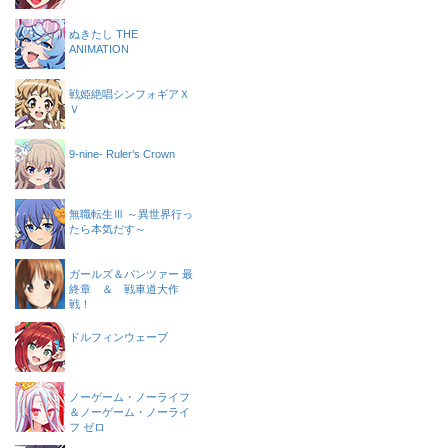
ぬきたし THE
ANIMATION
戦姫絶唱シンフォギアＸ
Ｖ
9-nine- Ruler’s Crown
無職転生Ⅲ ～異世界行っ
たら本気だす～
ガールズ＆パンツァー 最
終章 ＆ 戦車道大作
戦！
ドルフィンウェーブ
ノーゲーム・ノーライフ
＆ノーゲーム・ノーライ
フ ゼロ