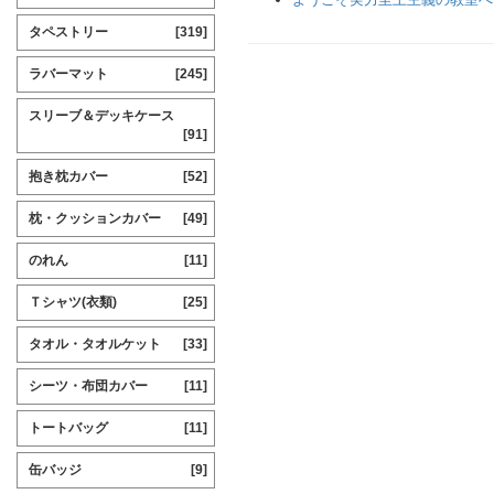
タペストリー
[319]
ラバーマット
[245]
スリーブ＆デッキケース
[91]
抱き枕カバー
[52]
枕・クッションカバー
[49]
のれん
[11]
Ｔシャツ(衣類)
[25]
タオル・タオルケット
[33]
シーツ・布団カバー
[11]
トートバッグ
[11]
缶バッジ
[9]