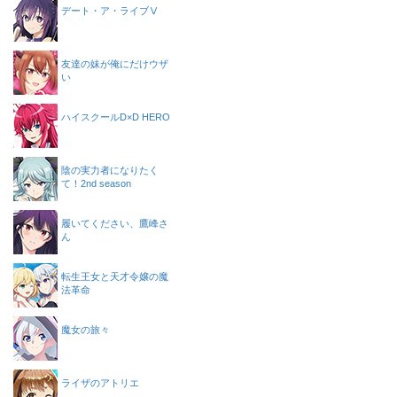
デート・ア・ライブⅤ
友達の妹が俺にだけウザ
い
ハイスクールD×D HERO
陰の実力者になりたく
て！2nd season
履いてください、鷹峰さ
ん
転生王女と天才令嬢の魔
法革命
魔女の旅々
ライザのアトリエ