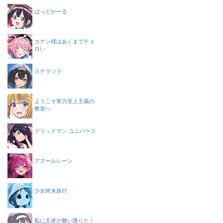
ばっどがーる
カナン様はあくまでチョ
ロい
ステラソラ
ようこそ実力至上主義の
教室へ
グリッドマン ユニバース
アズールレーン
少女終末旅行
私に天使が舞い降りた！