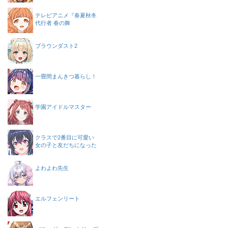
テレビアニメ『春夏秋冬
代行者 春の舞
ブラウンダスト2
一畳間まんきつ暮らし！
学園アイドルマスター
クラスで2番目に可愛い
女の子と友だちになった
よわよわ先生
エルフェンリート