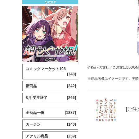
© Koi・芳文社／ご注文はBLO
コミックマーケット108
[348]
※商品画像はイメージです。実際
新商品
[242]
8月 受注終了
[266]
[ご注
全商品一覧
[1287]
カーテン
[140]
アクリル商品
[259]