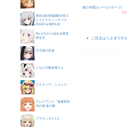
掛け布団カバー(スポーツ)
13
第501統合戦闘航空団ス
トライクウィッチーズ
ROAD to BERLIN
Re:ゼロから始める異世
界生活
ご注文はうさぎですか？
王子様の友達
となりの吸血鬼さん
ゴエティア・ショック
テレビアニメ『春夏秋冬
代行者 春の舞
ブラウンダスト2