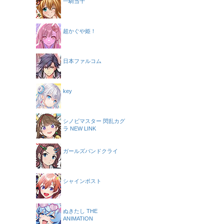
一騎当千
超かぐや姫！
日本ファルコム
key
シノビマスター 閃乱カグ
ラ NEW LINK
ガールズバンドクライ
シャインポスト
ぬきたし THE
ANIMATION