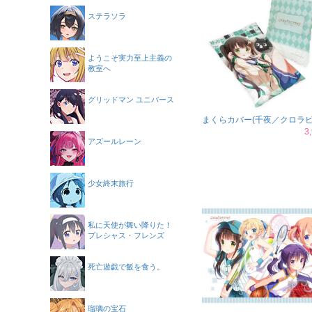
ステラソラ
ようこそ実力至上主義の
教室へ
グリッドマン ユニバース
まくらカバー(千夜／クロラビ
3
アズールレーン
少女終末旅行
私に天使が舞い降りた！
プレシャス・フレンズ
死亡遊戯で飯を食う。
瑠璃の宝石