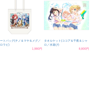
ートバッグ(チノ＆マヤ＆メグ／
タオルケット(ココア＆千夜＆シャ
ロラビ)
ロ／水遊び)
1,980円
8,800円