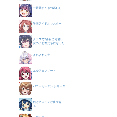
一畳間まんきつ暮らし！
学園アイドルマスター
クラスで2番目に可愛い
女の子と友だちになった
よわよわ先生
エルフェンリート
バニーガーデン シリーズ
負けヒロインが多すぎ
る！