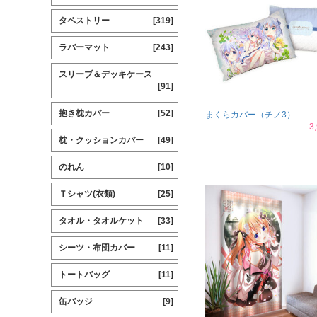
タペストリー
[319]
ラバーマット
[243]
スリーブ＆デッキケース
[91]
抱き枕カバー
[52]
まくらカバー（チノ3）
3
枕・クッションカバー
[49]
のれん
[10]
Ｔシャツ(衣類)
[25]
タオル・タオルケット
[33]
シーツ・布団カバー
[11]
トートバッグ
[11]
缶バッジ
[9]