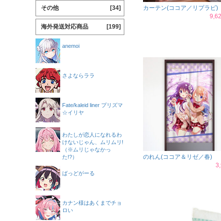
その他
[34]
カーテン(ココア／リプラビ)
9,
海外発送対応商品
[199]
anemoi
さよならララ
Fate/kaleid liner プリズマ
☆イリヤ
わたしが恋人になれるわ
けないじゃん、ムリムリ!
（※ムリじゃなかっ
のれん(ココア＆リゼ／春)
た!?）
3
ばっどがーる
カナン様はあくまでチョ
ロい