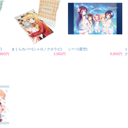
)
まくらカバー(シャロ／クロラビ)
シーツ(星空)
ト
,960円
3,960円
8,800円
ク