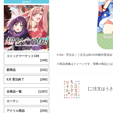
© Koi・芳文社／ご注文はBLOOM製作委員
コミックマーケット108
[348]
※商品画像はイメージです。実際の商品とは
新商品
[242]
8月 受注終了
[266]
[ご注文はうさ
全商品一覧
[1287]
カーテン
[140]
アクリル商品
[259]