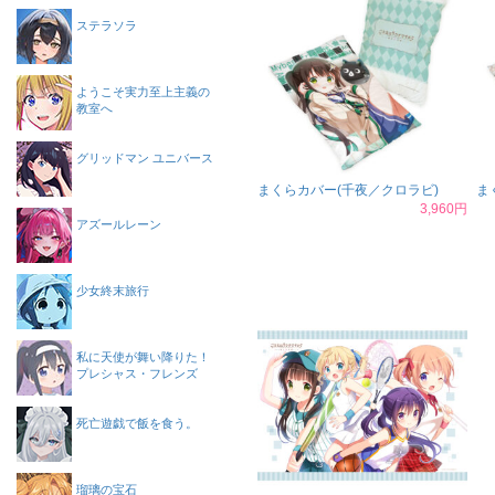
ステラソラ
ようこそ実力至上主義の
教室へ
グリッドマン ユニバース
まくらカバー(千夜／クロラビ)
ま
3,960円
アズールレーン
少女終末旅行
私に天使が舞い降りた！
プレシャス・フレンズ
死亡遊戯で飯を食う。
瑠璃の宝石