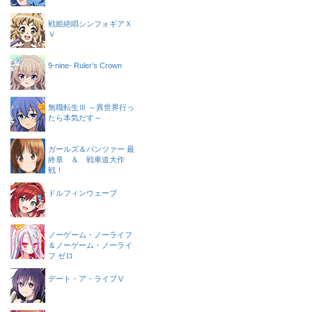
戦姫絶唱シンフォギアＸ
Ｖ
9-nine- Ruler’s Crown
無職転生Ⅲ ～異世界行っ
たら本気だす～
ガールズ＆パンツァー 最
終章 ＆ 戦車道大作
戦！
ドルフィンウェーブ
ノーゲーム・ノーライフ
＆ノーゲーム・ノーライ
フ ゼロ
デート・ア・ライブⅤ