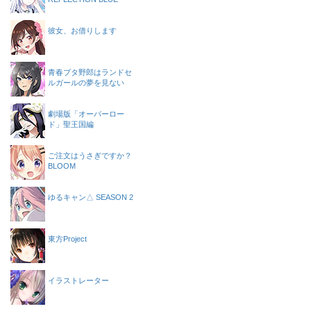
彼女、お借りします
青春ブタ野郎はランドセ
ルガールの夢を見ない
劇場版「オーバーロー
ド」聖王国編
ご注文はうさぎですか？
BLOOM
ゆるキャン△ SEASON 2
東方Project
イラストレーター