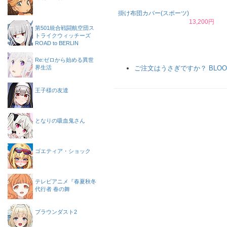
掛け布団カバー(スポーツ)
13,200円
第501統合戦闘航空団ス
トライクウィッチーズ
ROAD to BERLIN
Re:ゼロから始める異世
界生活
ご注文はうさぎですか？ BLOO
王子様の友達
となりの吸血鬼さん
ゴエティア・ショック
テレビアニメ『春夏秋冬
代行者 春の舞
ブラウンダスト2