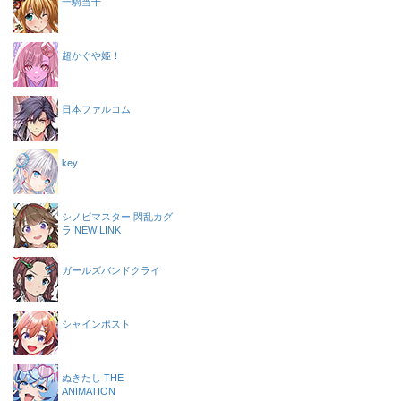
一騎当千
超かぐや姫！
日本ファルコム
key
シノビマスター 閃乱カグ
ラ NEW LINK
ガールズバンドクライ
シャインポスト
ぬきたし THE
ANIMATION