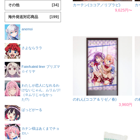
その他
[34]
カーテン(ココア／リプラビ)
カ
9,625円〜
海外発送対応商品
[199]
anemoi
さよならララ
Fate/kaleid liner プリズマ
☆イリヤ
わたしが恋人になれるわ
けないじゃん、ムリムリ!
（※ムリじゃなかっ
のれん(ココア＆リゼ／春)
の
た!?）
3,960円
ばっどがーる
カナン様はあくまでチョ
ロい