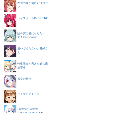
友達の妹が俺にだけウザ
い
ハイスクールD×D HERO
陰の実力者になりたく
て！2nd season
履いてください、鷹峰さ
ん
転生王女と天才令嬢の魔
法革命
魔女の旅々
ライザのアトリエ
Summer Pockets
REFLECTION BLUE