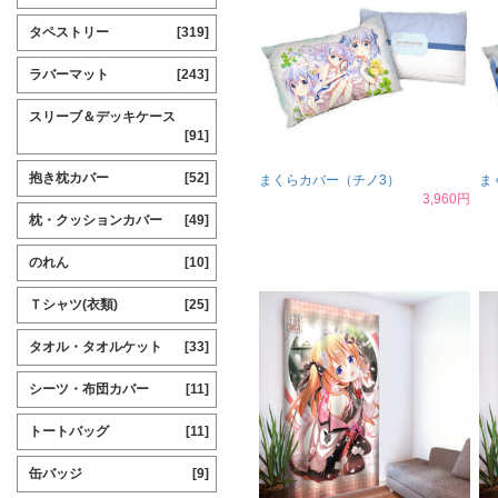
タペストリー
[319]
ラバーマット
[243]
スリーブ＆デッキケース
[91]
抱き枕カバー
[52]
まくらカバー（チノ3）
ま
3,960円
枕・クッションカバー
[49]
のれん
[10]
Ｔシャツ(衣類)
[25]
タオル・タオルケット
[33]
シーツ・布団カバー
[11]
トートバッグ
[11]
缶バッジ
[9]