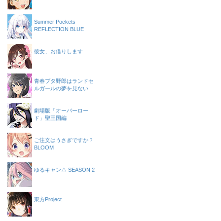
Summer Pockets
REFLECTION BLUE
彼女、お借りします
青春ブタ野郎はランドセ
ルガールの夢を見ない
劇場版「オーバーロー
ド」聖王国編
ご注文はうさぎですか？
BLOOM
ゆるキャン△ SEASON 2
東方Project