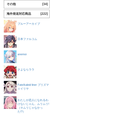
その他
[34]
海外発送対応商品
[222]
ブルーアーカイブ
日本ファルコム
anemoi
さよならララ
Fate/kaleid liner プリズマ
☆イリヤ
わたしが恋人になれるわ
けないじゃん、ムリムリ!
（※ムリじゃなかっ
た!?）