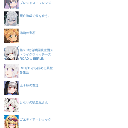
プレシャス・フレンズ
死亡遊戯で飯を食う。
瑠璃の宝石
第501統合戦闘航空団ス
トライクウィッチーズ
ROAD to BERLIN
Re:ゼロから始める異世
界生活
王子様の友達
となりの吸血鬼さん
ゴエティア・ショック