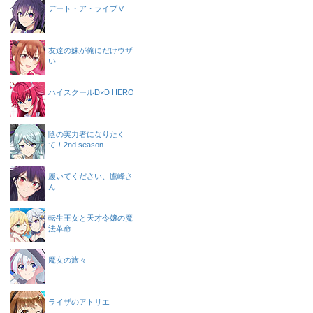
デート・ア・ライブⅤ
友達の妹が俺にだけウザ
い
ハイスクールD×D HERO
陰の実力者になりたく
て！2nd season
履いてください、鷹峰さ
ん
転生王女と天才令嬢の魔
法革命
魔女の旅々
ライザのアトリエ