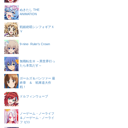
ぬきたし THE
ANIMATION
戦姫絶唱シンフォギアＸ
Ｖ
9-nine- Ruler’s Crown
無職転生Ⅲ ～異世界行っ
たら本気だす～
ガールズ＆パンツァー 最
終章 ＆ 戦車道大作
戦！
ドルフィンウェーブ
ノーゲーム・ノーライフ
＆ノーゲーム・ノーライ
フ ゼロ