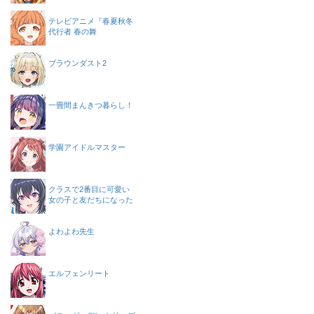
テレビアニメ『春夏秋冬
代行者 春の舞
ブラウンダスト2
一畳間まんきつ暮らし！
学園アイドルマスター
クラスで2番目に可愛い
女の子と友だちになった
よわよわ先生
エルフェンリート