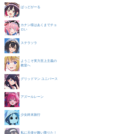
ばっどがーる
カナン様はあくまでチョ
ロい
ステラソラ
ようこそ実力至上主義の
教室へ
グリッドマン ユニバース
アズールレーン
少女終末旅行
私に天使が舞い降りた！