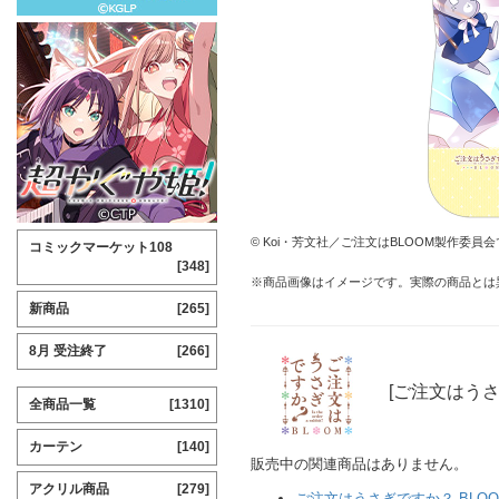
© Koi・芳文社／ご注文はBLOOM製作委員
コミックマーケット108
[348]
※商品画像はイメージです。実際の商品とは
新商品
[265]
8月 受注終了
[266]
[ご注文はうさ
全商品一覧
[1310]
カーテン
[140]
販売中の関連商品はありません。
アクリル商品
[279]
ご注文はうさぎですか？ BLOO