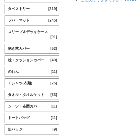
タペストリー
[319]
ラバーマット
[245]
スリーブ＆デッキケース
[91]
抱き枕カバー
[52]
枕・クッションカバー
[49]
のれん
[11]
Ｔシャツ(衣類)
[25]
タオル・タオルケット
[33]
シーツ・布団カバー
[11]
トートバッグ
[11]
缶バッジ
[9]