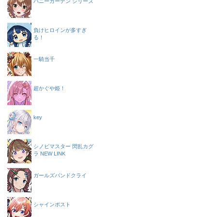
バニーガーデン シリーズ
負けヒロインが多すぎ
る！
一騎当千
超かぐや姫！
key
シノビマスター 閃乱カグ
ラ NEW LINK
ガールズバンドクライ
シャインポスト