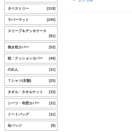
タペストリー
[319]
ラバーマット
[245]
スリーブ＆デッキケース
[91]
抱き枕カバー
[52]
枕・クッションカバー
[49]
のれん
[11]
Ｔシャツ(衣類)
[25]
タオル・タオルケット
[33]
シーツ・布団カバー
[11]
トートバッグ
[11]
缶バッジ
[9]