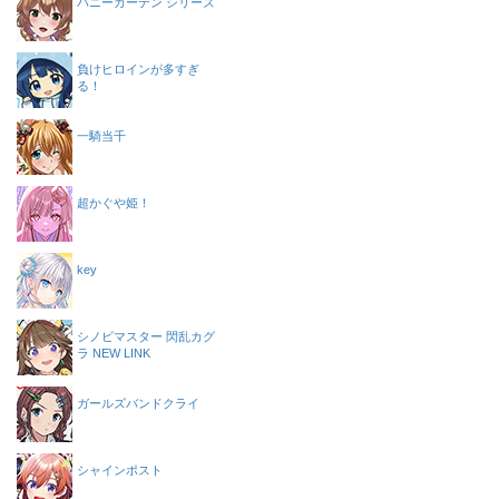
バニーガーデン シリーズ
負けヒロインが多すぎ
る！
一騎当千
超かぐや姫！
key
シノビマスター 閃乱カグ
ラ NEW LINK
ガールズバンドクライ
シャインポスト