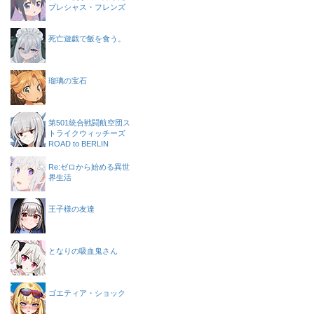
プレシャス・フレンズ
死亡遊戯で飯を食う。
瑠璃の宝石
第501統合戦闘航空団ス
トライクウィッチーズ
ROAD to BERLIN
Re:ゼロから始める異世
界生活
王子様の友達
となりの吸血鬼さん
ゴエティア・ショック