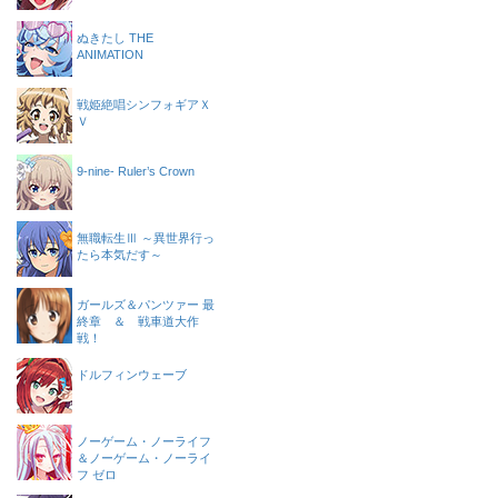
ぬきたし THE
ANIMATION
戦姫絶唱シンフォギアＸ
Ｖ
9-nine- Ruler’s Crown
無職転生Ⅲ ～異世界行っ
たら本気だす～
ガールズ＆パンツァー 最
終章 ＆ 戦車道大作
戦！
ドルフィンウェーブ
ノーゲーム・ノーライフ
＆ノーゲーム・ノーライ
フ ゼロ