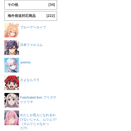
その他
[34]
海外発送対応商品
[222]
ブルーアーカイブ
日本ファルコム
anemoi
さよならララ
Fate/kaleid liner プリズマ
☆イリヤ
わたしが恋人になれるわ
けないじゃん、ムリムリ!
（※ムリじゃなかっ
た!?）