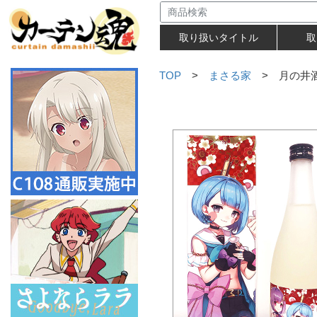
取り扱いタイトル
取
TOP
>
まさる家
> 月の井酒