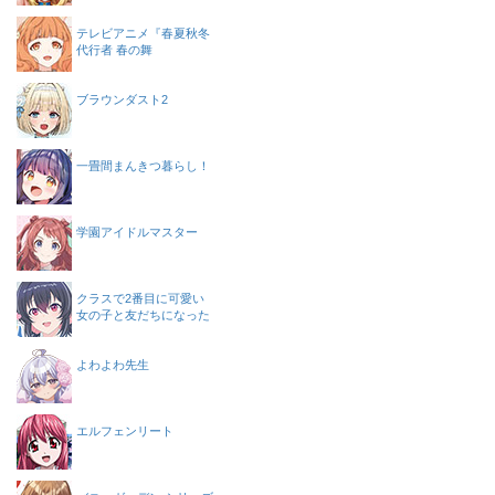
テレビアニメ『春夏秋冬
代行者 春の舞
ブラウンダスト2
一畳間まんきつ暮らし！
学園アイドルマスター
クラスで2番目に可愛い
女の子と友だちになった
よわよわ先生
エルフェンリート