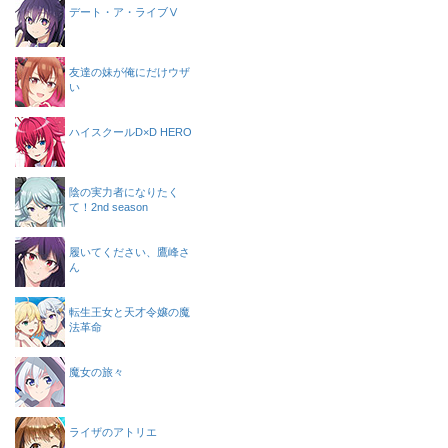
デート・ア・ライブⅤ
友達の妹が俺にだけウザ
い
ハイスクールD×D HERO
陰の実力者になりたく
て！2nd season
履いてください、鷹峰さ
ん
転生王女と天才令嬢の魔
法革命
魔女の旅々
ライザのアトリエ