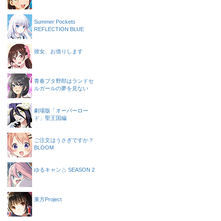
Summer Pockets
REFLECTION BLUE
彼女、お借りします
青春ブタ野郎はランドセ
ルガールの夢を見ない
劇場版「オーバーロー
ド」聖王国編
ご注文はうさぎですか？
BLOOM
ゆるキャン△ SEASON 2
東方Project