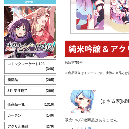
緑法第758号
コミックマーケット108
[348]
※商品画像はイメージです。実際の商品とは
新商品
[265]
8月 受注終了
[266]
[まさる家]関
全商品一覧
[1310]
カーテン
[140]
販売中の関連商品はありません。
アクリル商品
[279]
まさる家