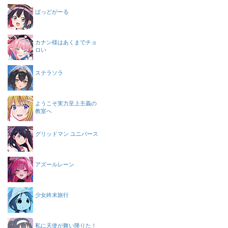
ばっどがーる
カナン様はあくまでチョ
ロい
ステラソラ
ようこそ実力至上主義の
教室へ
グリッドマン ユニバース
アズールレーン
少女終末旅行
私に天使が舞い降りた！