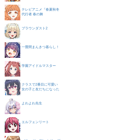
テレビアニメ『春夏秋冬
代行者 春の舞
ブラウンダスト2
一畳間まんきつ暮らし！
学園アイドルマスター
クラスで2番目に可愛い
女の子と友だちになった
よわよわ先生
エルフェンリート