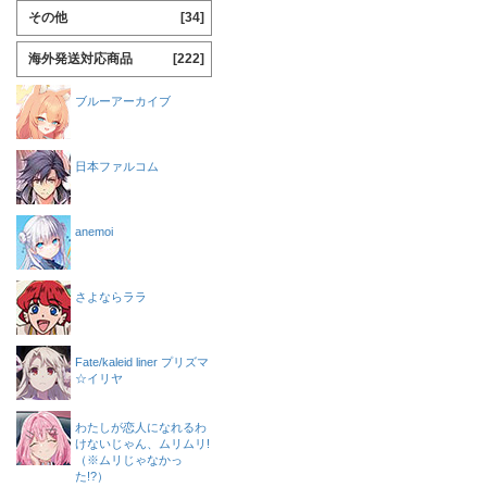
その他
[34]
海外発送対応商品
[222]
ブルーアーカイブ
日本ファルコム
anemoi
さよならララ
Fate/kaleid liner プリズマ
☆イリヤ
わたしが恋人になれるわ
けないじゃん、ムリムリ!
（※ムリじゃなかっ
た!?）