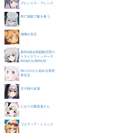
プレシャス・フレンズ
死亡遊戯で飯を食う。
瑠璃の宝石
第501統合戦闘航空団ス
トライクウィッチーズ
ROAD to BERLIN
Re:ゼロから始める異世
界生活
王子様の友達
となりの吸血鬼さん
ゴエティア・ショック