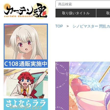
取り扱いタイトル
取
TOP
>
シノビマスター 閃乱カグ