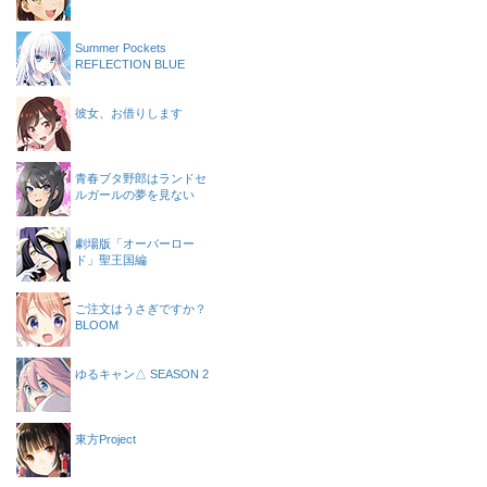
Summer Pockets
REFLECTION BLUE
彼女、お借りします
青春ブタ野郎はランドセ
ルガールの夢を見ない
劇場版「オーバーロー
ド」聖王国編
ご注文はうさぎですか？
BLOOM
ゆるキャン△ SEASON 2
東方Project