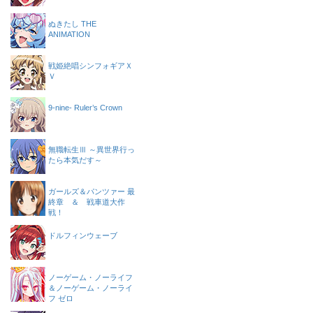
ぬきたし THE
ANIMATION
戦姫絶唱シンフォギアＸ
Ｖ
9-nine- Ruler’s Crown
無職転生Ⅲ ～異世界行っ
たら本気だす～
ガールズ＆パンツァー 最
終章 ＆ 戦車道大作
戦！
ドルフィンウェーブ
ノーゲーム・ノーライフ
＆ノーゲーム・ノーライ
フ ゼロ