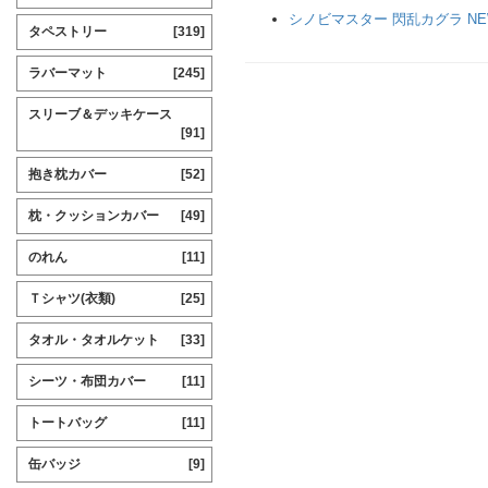
シノビマスター 閃乱カグラ NEW
タペストリー
[319]
ラバーマット
[245]
スリーブ＆デッキケース
[91]
抱き枕カバー
[52]
枕・クッションカバー
[49]
のれん
[11]
Ｔシャツ(衣類)
[25]
タオル・タオルケット
[33]
シーツ・布団カバー
[11]
トートバッグ
[11]
缶バッジ
[9]