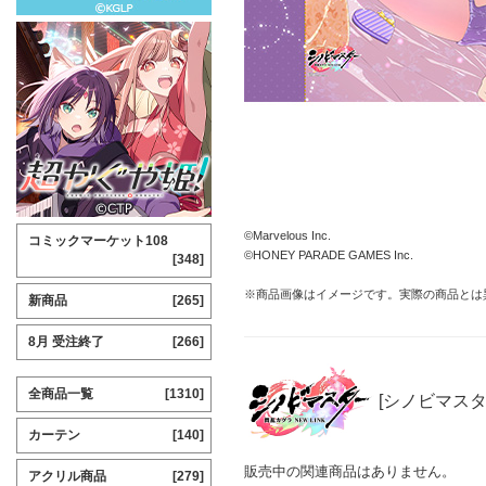
©Marvelous Inc.
コミックマーケット108
©HONEY PARADE GAMES Inc.
[348]
※商品画像はイメージです。実際の商品とは
新商品
[265]
8月 受注終了
[266]
全商品一覧
[1310]
[シノビマスター
カーテン
[140]
販売中の関連商品はありません。
アクリル商品
[279]