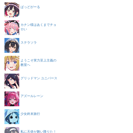
ばっどがーる
カナン様はあくまでチョ
ロい
ステラソラ
ようこそ実力至上主義の
教室へ
グリッドマン ユニバース
アズールレーン
少女終末旅行
私に天使が舞い降りた！