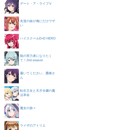
デート・ア・ライブⅤ
友達の妹が俺にだけウザ
い
ハイスクールD×D HERO
陰の実力者になりたく
て！2nd season
履いてください、鷹峰さ
ん
転生王女と天才令嬢の魔
法革命
魔女の旅々
ライザのアトリエ