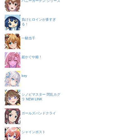
バニーガーデン シリーズ
負けヒロインが多すぎ
る！
一騎当千
超かぐや姫！
key
シノビマスター 閃乱カグ
ラ NEW LINK
ガールズバンドクライ
シャインポスト