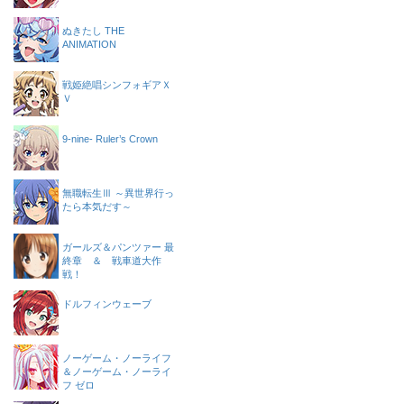
ぬきたし THE
ANIMATION
戦姫絶唱シンフォギアＸ
Ｖ
9-nine- Ruler’s Crown
無職転生Ⅲ ～異世界行っ
たら本気だす～
ガールズ＆パンツァー 最
終章 ＆ 戦車道大作
戦！
ドルフィンウェーブ
ノーゲーム・ノーライフ
＆ノーゲーム・ノーライ
フ ゼロ