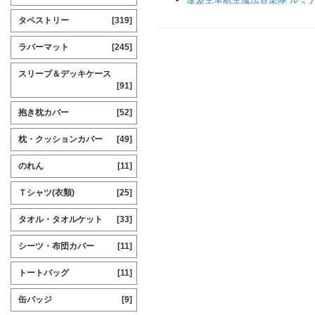
タペストリー
[319]
ラバーマット
[245]
スリーブ＆デッキケース
[91]
抱き枕カバー
[52]
枕・クッションカバー
[49]
のれん
[11]
Ｔシャツ(衣類)
[25]
タオル・タオルケット
[33]
シーツ・布団カバー
[11]
トートバッグ
[11]
缶バッジ
[9]