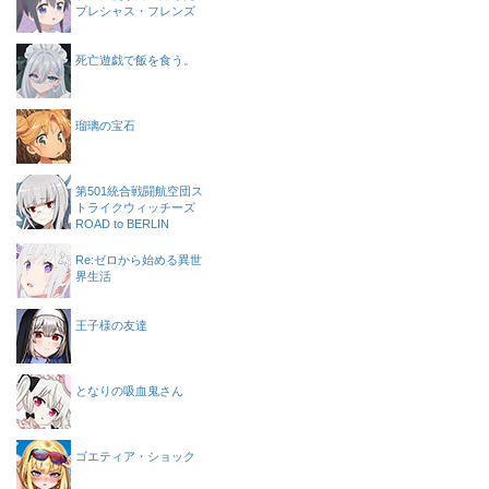
プレシャス・フレンズ
死亡遊戯で飯を食う。
瑠璃の宝石
第501統合戦闘航空団ス
トライクウィッチーズ
ROAD to BERLIN
Re:ゼロから始める異世
界生活
王子様の友達
となりの吸血鬼さん
ゴエティア・ショック