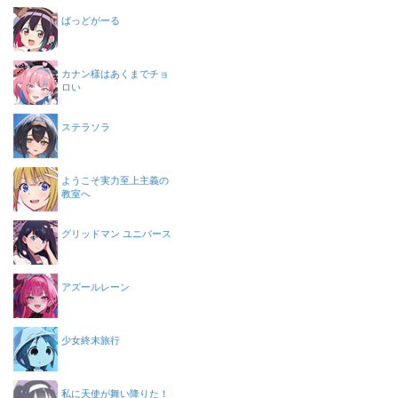
ばっどがーる
カナン様はあくまでチョ
ロい
ステラソラ
ようこそ実力至上主義の
教室へ
グリッドマン ユニバース
アズールレーン
少女終末旅行
私に天使が舞い降りた！