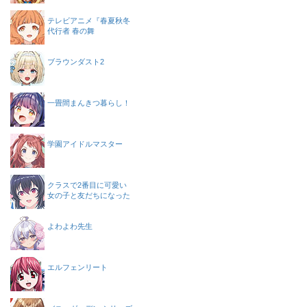
テレビアニメ『春夏秋冬
代行者 春の舞
ブラウンダスト2
一畳間まんきつ暮らし！
学園アイドルマスター
クラスで2番目に可愛い
女の子と友だちになった
よわよわ先生
エルフェンリート