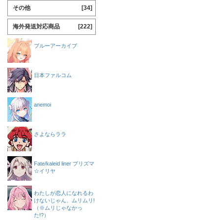
その他
[34]
海外発送対応商品
[222]
ブルーアーカイブ
日本ファルコム
anemoi
さよならララ
Fate/kaleid liner プリズマ
☆イリヤ
わたしが恋人になれるわ
けないじゃん、ムリムリ!
（※ムリじゃなかっ
た!?）