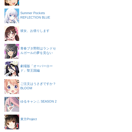
Summer Pockets
REFLECTION BLUE
彼女、お借りします
青春ブタ野郎はランドセ
ルガールの夢を見ない
劇場版「オーバーロー
ド」聖王国編
ご注文はうさぎですか？
BLOOM
ゆるキャン△ SEASON 2
東方Project