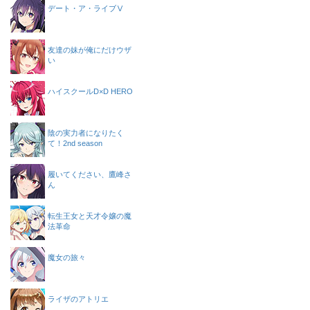
デート・ア・ライブⅤ
友達の妹が俺にだけウザ
い
ハイスクールD×D HERO
陰の実力者になりたく
て！2nd season
履いてください、鷹峰さ
ん
転生王女と天才令嬢の魔
法革命
魔女の旅々
ライザのアトリエ