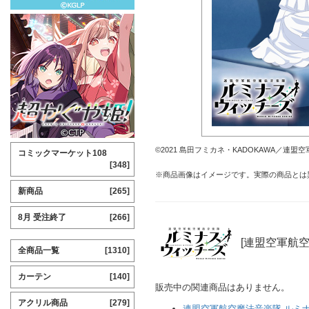
©2021 島田フミカネ・KADOKAWA／連盟
コミックマーケット108
[348]
※商品画像はイメージです。実際の商品とは
新商品
[265]
8月 受注終了
[266]
[連盟空軍航
全商品一覧
[1310]
カーテン
[140]
販売中の関連商品はありません。
アクリル商品
[279]
連盟空軍航空魔法音楽隊 ルミ