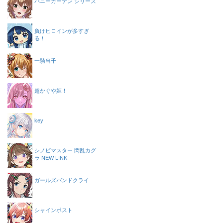
バニーガーデン シリーズ
負けヒロインが多すぎ
る！
一騎当千
超かぐや姫！
key
シノビマスター 閃乱カグ
ラ NEW LINK
ガールズバンドクライ
シャインポスト