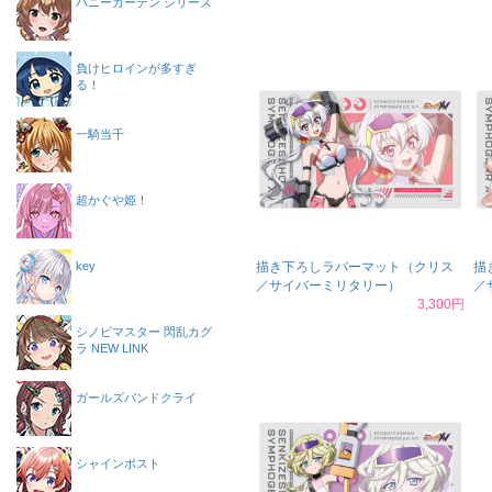
バニーガーデン シリーズ
負けヒロインが多すぎ
る！
一騎当千
超かぐや姫！
key
描き下ろしラバーマット（クリス
描
／サイバーミリタリー）
／
3,300円
シノビマスター 閃乱カグ
ラ NEW LINK
ガールズバンドクライ
シャインポスト