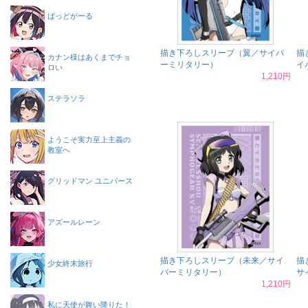
ばっどがーる
描き下ろしスリーブ（翼／サイバ
描
カナン様はあくまでチョ
ーミリタリー）
イ
ロい
1,210円
ステラソラ
ようこそ実力至上主義の
教室へ
グリッドマン ユニバース
アズールレーン
描き下ろしスリーブ（未来／サイ
描
少女終末旅行
バーミリタリー）
サ
1,210円
私に天使が舞い降りた！