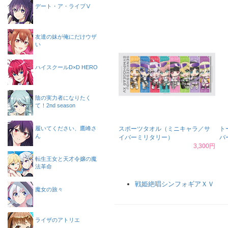
デート・ア・ライブⅤ
友達の妹が俺にだけウザ
い
ハイスクールD×D HERO
陰の実力者になりたく
て！2nd season
履いてください、鷹峰さ
スポーツタオル（ミニキャラ／サ
ト
ん
イバーミリタリー）
バ
3,300円
転生王女と天才令嬢の魔
法革命
戦姫絶唱シンフォギアＸＶ
魔女の旅々
ライザのアトリエ