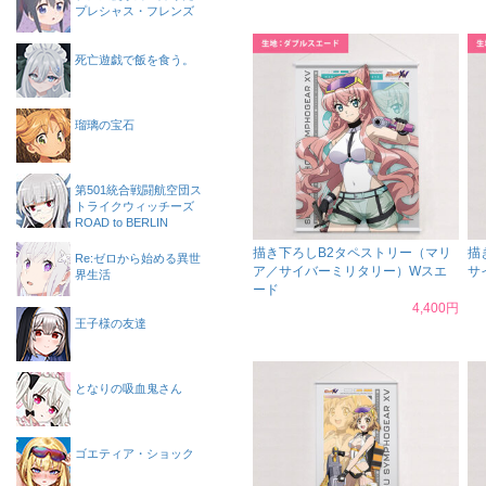
プレシャス・フレンズ
死亡遊戯で飯を食う。
瑠璃の宝石
第501統合戦闘航空団ス
トライクウィッチーズ
ROAD to BERLIN
描き下ろしB2タペストリー（マリ
描
Re:ゼロから始める異世
ア／サイバーミリタリー）Wスエ
サ
界生活
ード
4,400円
王子様の友達
となりの吸血鬼さん
ゴエティア・ショック