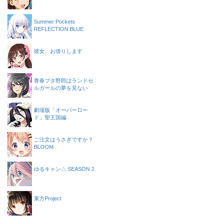
Summer Pockets
REFLECTION BLUE
彼女、お借りします
青春ブタ野郎はランドセ
ルガールの夢を見ない
劇場版「オーバーロー
ド」聖王国編
ご注文はうさぎですか？
BLOOM
ゆるキャン△ SEASON 2
東方Project