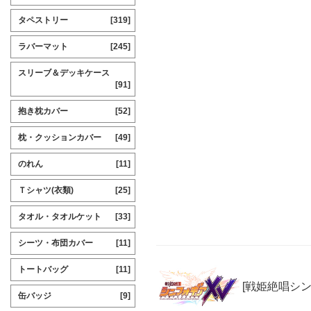
タペストリー
[319]
ラバーマット
[245]
スリーブ＆デッキケース
[91]
抱き枕カバー
[52]
枕・クッションカバー
[49]
のれん
[11]
Ｔシャツ(衣類)
[25]
タオル・タオルケット
[33]
シーツ・布団カバー
[11]
トートバッグ
[11]
[戦姫絶唱シ
缶バッジ
[9]