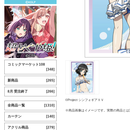
コミックマーケット108
[348]
新商品
[265]
8月 受注終了
[266]
©Project シンフォギアＸＶ
全商品一覧
[1310]
※商品画像はイメージです。実際の商品とは
カーテン
[140]
アクリル商品
[279]