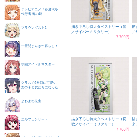
テレビアニメ『春夏秋冬
代行者 春の舞
描き下ろし特大タペストリー（響
描
ブラウンダスト2
／サイバーミリタリー）
／
7,700円
一畳間まんきつ暮らし！
学園アイドルマスター
クラスで2番目に可愛い
女の子と友だちになった
よわよわ先生
描き下ろし特大タペストリー（切
描
エルフェンリート
歌／サイバーミリタリー）
来
7,700円