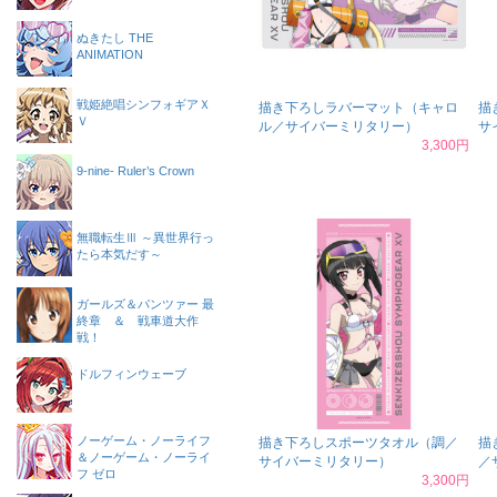
ぬきたし THE
ANIMATION
戦姫絶唱シンフォギアＸ
描き下ろしラバーマット（キャロ
描
Ｖ
ル／サイバーミリタリー）
サ
3,300円
9-nine- Ruler’s Crown
無職転生Ⅲ ～異世界行っ
たら本気だす～
ガールズ＆パンツァー 最
終章 ＆ 戦車道大作
戦！
ドルフィンウェーブ
ノーゲーム・ノーライフ
描き下ろしスポーツタオル（調／
描
＆ノーゲーム・ノーライ
サイバーミリタリー）
／
フ ゼロ
3,300円