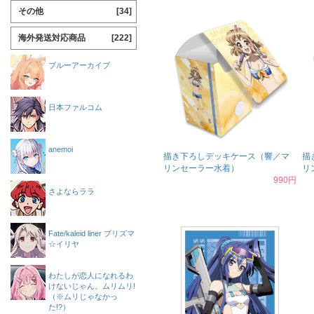
その他
[34]
海外発送対応商品
[222]
ブルーアーカイブ
日本ファルコム
anemoi
描き下ろしデッキケース（響／マ
描
リンセーラー水着）
リ
990円
さよならララ
Fate/kaleid liner プリズマ
☆イリヤ
わたしが恋人になれるわ
けないじゃん、ムリムリ!
（※ムリじゃなかっ
た!?）