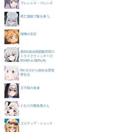
プレシャス・フレンズ
死亡遊戯で飯を食う。
瑠璃の宝石
第501統合戦闘航空団ス
トライクウィッチーズ
ROAD to BERLIN
Re:ゼロから始める異世
界生活
王子様の友達
となりの吸血鬼さん
ゴエティア・ショック