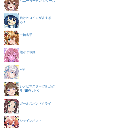
バニーガーデン シリーズ
負けヒロインが多すぎ
る！
一騎当千
超かぐや姫！
key
シノビマスター 閃乱カグ
ラ NEW LINK
ガールズバンドクライ
シャインポスト