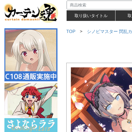
取り扱いタイトル
取
TOP
>
シノビマスター 閃乱カグ