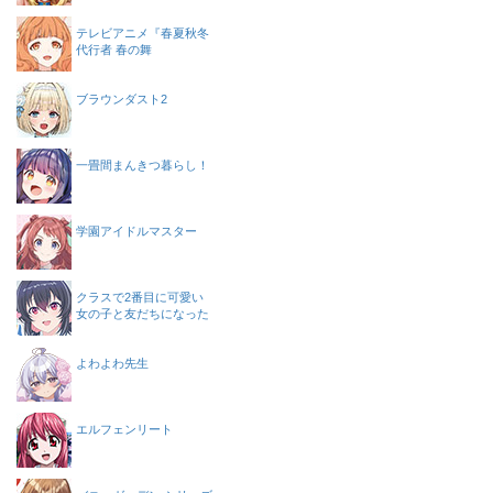
テレビアニメ『春夏秋冬
代行者 春の舞
ブラウンダスト2
一畳間まんきつ暮らし！
学園アイドルマスター
クラスで2番目に可愛い
女の子と友だちになった
よわよわ先生
エルフェンリート