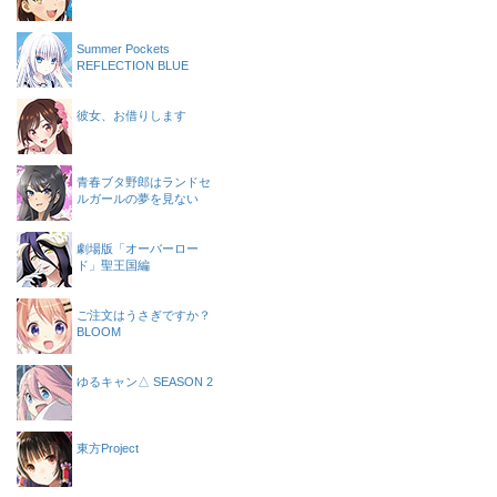
Summer Pockets
REFLECTION BLUE
彼女、お借りします
青春ブタ野郎はランドセ
ルガールの夢を見ない
劇場版「オーバーロー
ド」聖王国編
ご注文はうさぎですか？
BLOOM
ゆるキャン△ SEASON 2
東方Project