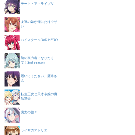
デート・ア・ライブⅤ
友達の妹が俺にだけウザ
い
ハイスクールD×D HERO
陰の実力者になりたく
て！2nd season
履いてください、鷹峰さ
ん
転生王女と天才令嬢の魔
法革命
魔女の旅々
ライザのアトリエ