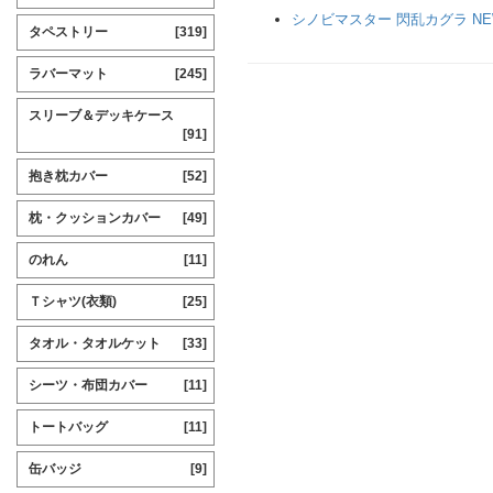
シノビマスター 閃乱カグラ NEW
タペストリー
[319]
ラバーマット
[245]
スリーブ＆デッキケース
[91]
抱き枕カバー
[52]
枕・クッションカバー
[49]
のれん
[11]
Ｔシャツ(衣類)
[25]
タオル・タオルケット
[33]
シーツ・布団カバー
[11]
トートバッグ
[11]
缶バッジ
[9]