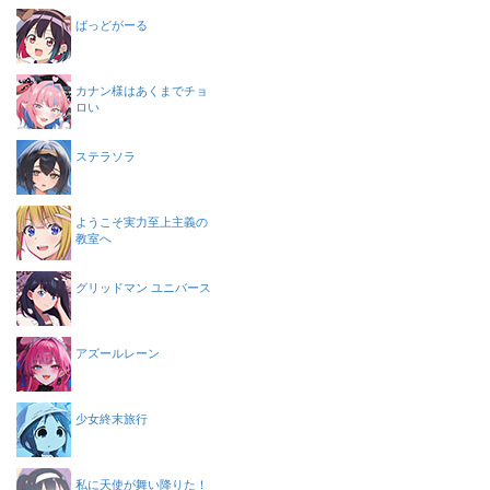
ばっどがーる
カナン様はあくまでチョ
ロい
ステラソラ
ようこそ実力至上主義の
教室へ
グリッドマン ユニバース
アズールレーン
少女終末旅行
私に天使が舞い降りた！