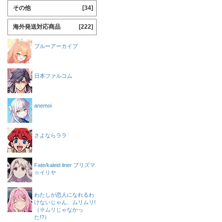
その他
[34]
海外発送対応商品
[222]
ブルーアーカイブ
日本ファルコム
anemoi
さよならララ
Fate/kaleid liner プリズマ
☆イリヤ
わたしが恋人になれるわ
けないじゃん、ムリムリ!
（※ムリじゃなかっ
た!?）