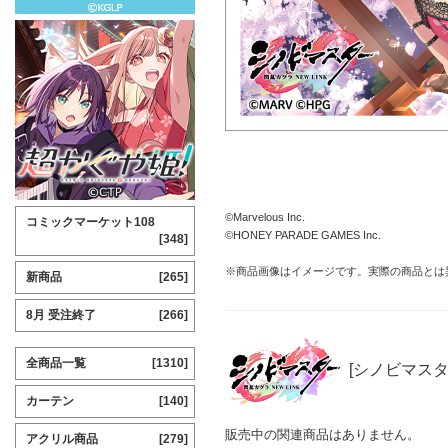
©Marvelous Inc.
コミックマーケット108
©HONEY PARADE GAMES Inc.
[348]
※商品画像はイメージです。実際の商品とは
新商品
[265]
8月 受注終了
[266]
全商品一覧
[1310]
[シノビマスター
カーテン
[140]
販売中の関連商品はありません。
アクリル商品
[279]