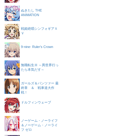
ぬきたし THE
ANIMATION
戦姫絶唱シンフォギアＸ
Ｖ
9-nine- Ruler’s Crown
無職転生Ⅲ ～異世界行っ
たら本気だす～
ガールズ＆パンツァー 最
終章 ＆ 戦車道大作
戦！
ドルフィンウェーブ
ノーゲーム・ノーライフ
＆ノーゲーム・ノーライ
フ ゼロ