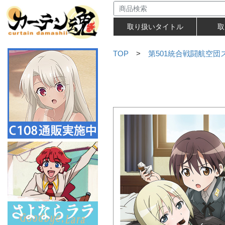
取り扱いタイトル
取
TOP
>
第501統合戦闘航空団スト