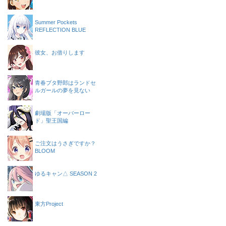
Summer Pockets
REFLECTION BLUE
彼女、お借りします
青春ブタ野郎はランドセ
ルガールの夢を見ない
劇場版「オーバーロー
ド」聖王国編
ご注文はうさぎですか？
BLOOM
ゆるキャン△ SEASON 2
東方Project