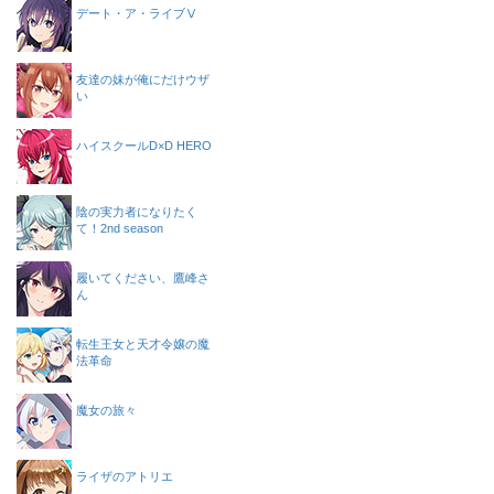
デート・ア・ライブⅤ
友達の妹が俺にだけウザ
い
ハイスクールD×D HERO
陰の実力者になりたく
て！2nd season
履いてください、鷹峰さ
ん
転生王女と天才令嬢の魔
法革命
魔女の旅々
ライザのアトリエ