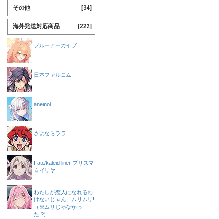
その他
[34]
海外発送対応商品
[222]
ブルーアーカイブ
日本ファルコム
anemoi
さよならララ
Fate/kaleid liner プリズマ
☆イリヤ
わたしが恋人になれるわ
けないじゃん、ムリムリ!
（※ムリじゃなかっ
た!?）