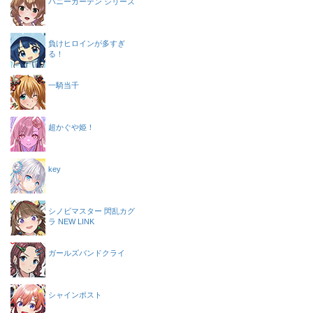
バニーガーデン シリーズ
負けヒロインが多すぎ
る！
一騎当千
超かぐや姫！
key
シノビマスター 閃乱カグ
ラ NEW LINK
ガールズバンドクライ
シャインポスト