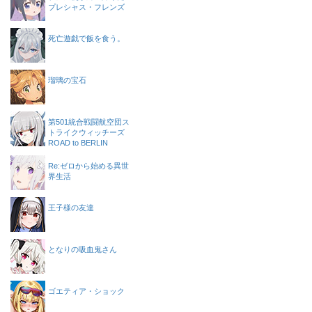
プレシャス・フレンズ
死亡遊戯で飯を食う。
瑠璃の宝石
第501統合戦闘航空団ス
トライクウィッチーズ
ROAD to BERLIN
Re:ゼロから始める異世
界生活
王子様の友達
となりの吸血鬼さん
ゴエティア・ショック