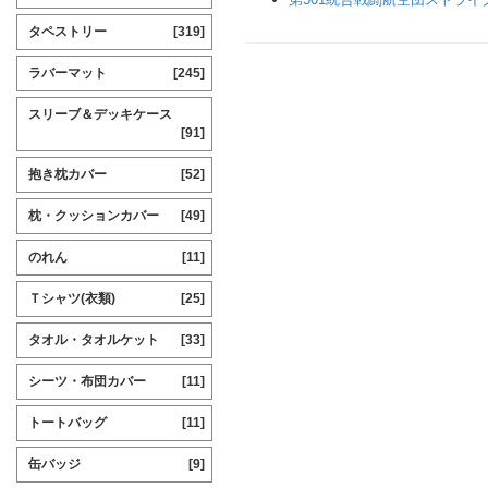
タペストリー
[319]
ラバーマット
[245]
スリーブ＆デッキケース
[91]
抱き枕カバー
[52]
枕・クッションカバー
[49]
のれん
[11]
Ｔシャツ(衣類)
[25]
タオル・タオルケット
[33]
シーツ・布団カバー
[11]
トートバッグ
[11]
缶バッジ
[9]