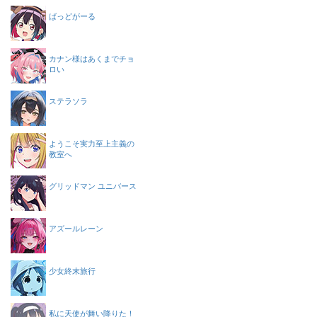
ばっどがーる
カナン様はあくまでチョ
ロい
ステラソラ
ようこそ実力至上主義の
教室へ
グリッドマン ユニバース
アズールレーン
少女終末旅行
私に天使が舞い降りた！