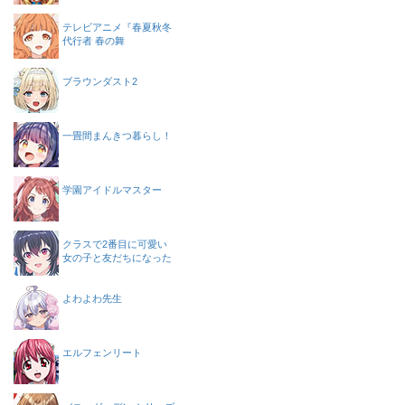
テレビアニメ『春夏秋冬
代行者 春の舞
ブラウンダスト2
一畳間まんきつ暮らし！
学園アイドルマスター
クラスで2番目に可愛い
女の子と友だちになった
よわよわ先生
エルフェンリート