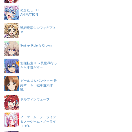
ぬきたし THE
ANIMATION
戦姫絶唱シンフォギアＸ
Ｖ
9-nine- Ruler’s Crown
無職転生Ⅲ ～異世界行っ
たら本気だす～
ガールズ＆パンツァー 最
終章 ＆ 戦車道大作
戦！
ドルフィンウェーブ
ノーゲーム・ノーライフ
＆ノーゲーム・ノーライ
フ ゼロ