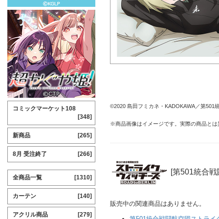
©2020 島田フミカネ・KADOKAWA／第50
コミックマーケット108
[348]
※商品画像はイメージです。実際の商品とは
新商品
[265]
8月 受注終了
[266]
[第501統合戦
全商品一覧
[1310]
カーテン
[140]
販売中の関連商品はありません。
アクリル商品
[279]
第501統合戦闘航空団ストライクウィ