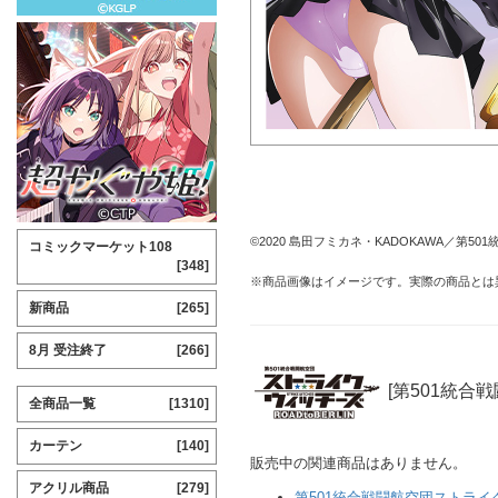
©2020 島田フミカネ・KADOKAWA／第50
コミックマーケット108
[348]
※商品画像はイメージです。実際の商品とは
新商品
[265]
8月 受注終了
[266]
[第501統合戦
全商品一覧
[1310]
カーテン
[140]
販売中の関連商品はありません。
アクリル商品
[279]
第501統合戦闘航空団ストライクウィ