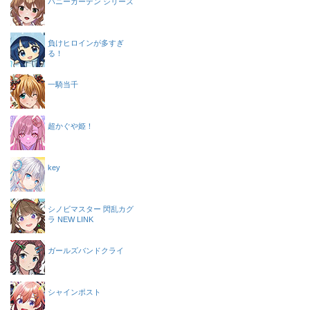
バニーガーデン シリーズ
負けヒロインが多すぎ
る！
一騎当千
超かぐや姫！
key
シノビマスター 閃乱カグ
ラ NEW LINK
ガールズバンドクライ
シャインポスト