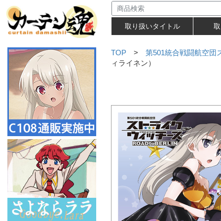
取り扱いタイトル
取
TOP
>
第501統合戦闘航空団スト
ィライネン）