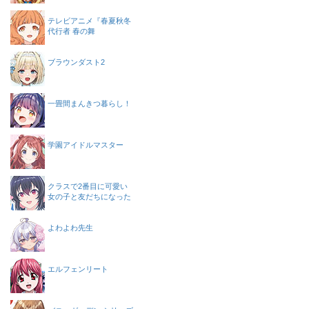
テレビアニメ『春夏秋冬
代行者 春の舞
ブラウンダスト2
一畳間まんきつ暮らし！
学園アイドルマスター
クラスで2番目に可愛い
女の子と友だちになった
よわよわ先生
エルフェンリート