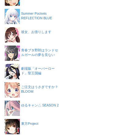
Summer Pockets
REFLECTION BLUE
彼女、お借りします
青春ブタ野郎はランドセ
ルガールの夢を見ない
劇場版「オーバーロー
ド」聖王国編
ご注文はうさぎですか？
BLOOM
ゆるキャン△ SEASON 2
東方Project