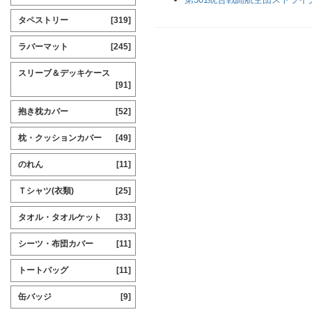
タペストリー
[319]
ラバーマット
[245]
スリーブ＆デッキケース
[91]
抱き枕カバー
[52]
枕・クッションカバー
[49]
のれん
[11]
Ｔシャツ(衣類)
[25]
タオル・タオルケット
[33]
シーツ・布団カバー
[11]
トートバッグ
[11]
缶バッジ
[9]