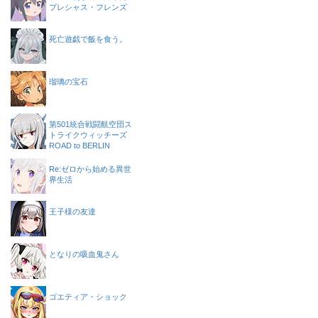
プレシャス・フレンズ
死亡遊戯で飯を食う。
瑠璃の宝石
第501統合戦闘航空団ス
トライクウィッチーズ
ROAD to BERLIN
Re:ゼロから始める異世
界生活
王子様の友達
となりの吸血鬼さん
ゴエティア・ショック