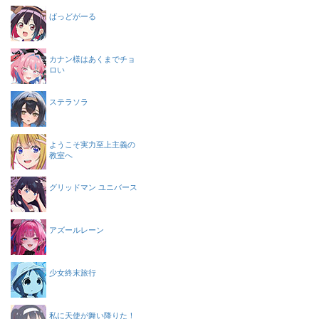
ばっどがーる
カナン様はあくまでチョ
ロい
ステラソラ
ようこそ実力至上主義の
教室へ
グリッドマン ユニバース
アズールレーン
少女終末旅行
私に天使が舞い降りた！