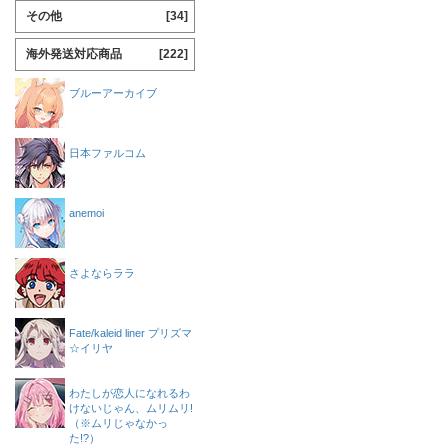
その他
[34]
海外発送対応商品
[222]
ブルーアーカイブ
日本ファルコム
anemoi
さよならララ
Fate/kaleid liner プリズマ
☆イリヤ
わたしが恋人になれるわ
けないじゃん、ムリムリ!
（※ムリじゃなかっ
た!?）