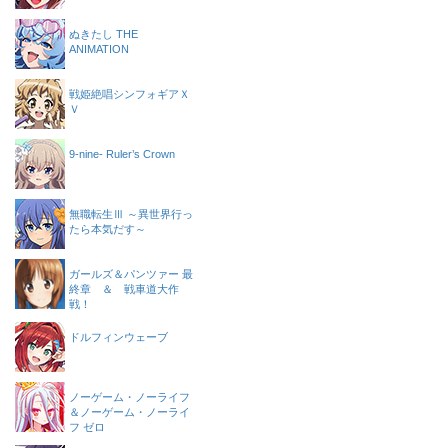
ぬきたし THE
ANIMATION
戦姫絶唱シンフォギアＸ
Ｖ
9-nine- Ruler’s Crown
無職転生Ⅲ ～異世界行っ
たら本気だす～
ガールズ＆パンツァー 最
終章 ＆ 戦車道大作
戦！
ドルフィンウェーブ
ノーゲーム・ノーライフ
＆ノーゲーム・ノーライ
フ ゼロ