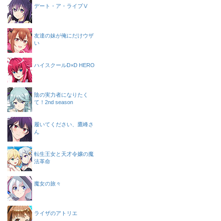
デート・ア・ライブⅤ
友達の妹が俺にだけウザ
い
ハイスクールD×D HERO
陰の実力者になりたく
て！2nd season
履いてください、鷹峰さ
ん
転生王女と天才令嬢の魔
法革命
魔女の旅々
ライザのアトリエ